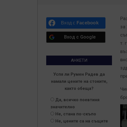
Ра
Вход с
Facebook
за
съ
Вход с
Google
т. 
въ
вн
АНКЕТИ
зд
Успя ли Румен Радев да
пр
намали цените на стоките,
както обеща?
Чи
бро
Да, всичко поевтиня
значително
Не, стана по-скъпо
Не, цените са на същите