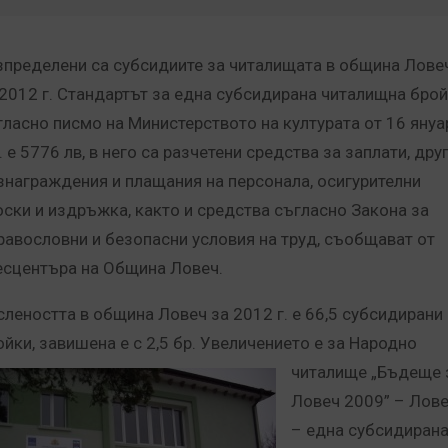
зпределени са субсидиите за читалищата в община Лове
 2012 г. Стандартът за една субсидирана читалищна бро
гласно писмо на Министерството на културата от 16 януа
г. е 5776 лв, в него са разчетени средства за заплати, дру
знаграждения и плащания на персонала, осигурителни
оски и издръжка, както и средства съгласно Закона за
равословни и безопасни условия на труд, съобщават от
есцентъра на Община Ловеч.
слеността в община Ловеч за 2012 г. е 66,5 субсидирани
йки, завишена е с 2,5 бр.
Увеличението е за Народно
читалище „Бъдеще 
Ловеч 2009” – Лов
– една субсидиран