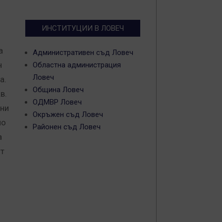
ИНСТИТУЦИИ В ЛОВЕЧ
а
Административен съд Ловеч
н
Областна администрация
Ловеч
а.
Община Ловеч
в.
ОДМВР Ловеч
ани
Окръжен съд Ловеч
по
Районен съд Ловеч
а
ят