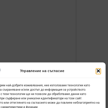
Управление на съгласие
урим най-добрите изживявания, ние използваме технологии като
за съхраняване и/или достъп до информация за устройството.
 с тези технологии ще ни позволи да обработваме данни като
при сърфиране или уникални идентификатори на този сайт.
а
то или оттеглянето на съгласието може да повлияе неблагоприятно на
 характеристики и функции.