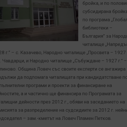
бройка, и по полови
субсидирана бройк
по програма „Глоба
библиотеки –
България” за Народ
читалище „Напредъ
8 г.” – с. Казачево, Народно читалище „Просвета – 1927 г
с. Чавдарци, и Народно читалище „Събуждане – 1927 г.” –
линово. Община Ловеч със своите експерти се ангажира
одължи да подпомага читалищата при кандидатстване п
пълнителни програми и проекти за финансиране на
йностите, а и частично ще финансира по Програмата за
талищни дейности през 2012 г., обяви на заседанието на
мисията за разпределение на судсидиите за 2012 г. нейн
едседател – зам.-кметът на Ловеч Пламен Петков.