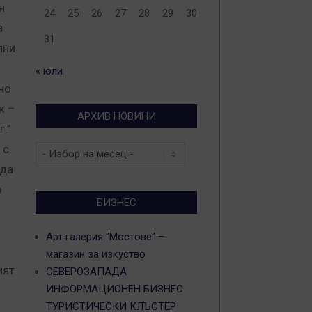
н
24
25
26
27
28
29
30
а
31
лни
« юли
но
к –
АРХИВ НОВИНИ
.”
 с.
Архив
новини
 да
о
БИЗНЕС
Арт галерия "Мостове" –
магазин за изкуство
ият
СЕВЕРОЗАПАДА
ИНФОРМАЦИОНЕН БИЗНЕС
ТУРИСТИЧЕСКИ КЛЪСТЕР