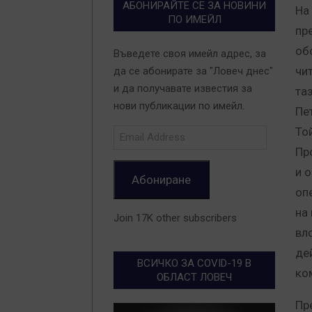
АБОНИРАЙТЕ СЕ ЗА НОВИНИ
На
ПО ИМЕЙЛ
пр
об
Въведете своя имейл адрес, за
чи
да се абонирате за "Ловеч днес"
и да получавате известия за
та
нови публикации по имейл.
Пе
То
Email
Address
Пр
и 
Абониране
оп
на
Join 17K other subscribers
вл
де
ВСИЧКО ЗА COVID-19 В
ко
ОБЛАСТ ЛОВЕЧ
Пр