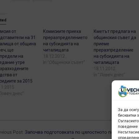
ated
исия от
Комисиите приеха
Кметът предлага на
дставители на 31
преразпределението
общинския съвет да
алища от община
на субсидията на
приеме
еч, ще
читалищата
преразпределение
предели на
18.12.2012
на субсидията на
едание утре
In "Общински съвет"
читалищата
зразходените
18.11.2012
дства от
In "Ловеч днес"
сидиите за 2015
11.2015
"Ловеч днес"
За да осиг
бисквитки 
Съгласието
2-
поведение 
evious Post:
Започва подготовката по цялостното почистване н
Несъгласие
определени