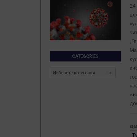
24
це
ху
чи
„Г
Ма
CATEGORIES
ку
ин
Categories
го
пр
въ
до
SHA
T