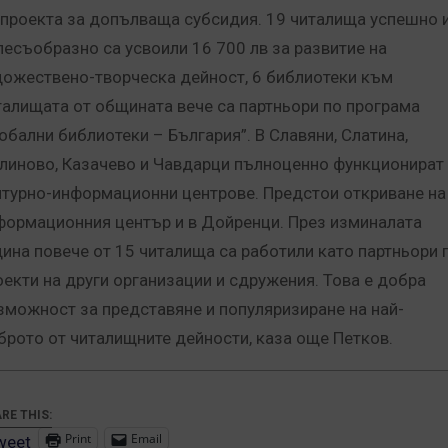
 проекта за допълваща субсидия. 19 читалища успешно 
лесъобразно са усвоили 16 700 лв за развитие на
дожествено-творческа дейност, 6 библиотеки към
талищата от общината вече са партньори по програма
лобални библиотеки – България”. В Славяни, Слатина,
линово, Казачево и Чавдарци пълноценно функционират
лтурно-информационни центрове. Предстои откриване на
формационния център и в Дойренци. През изминалата
дина повече от 15 читалища са работили като партньори 
оекти на други организации и сдружения. Това е добра
зможност за представяне и популяризиране на най-
брото от читалищните дейности, каза още Петков.
RE THIS:
Print
Email
weet