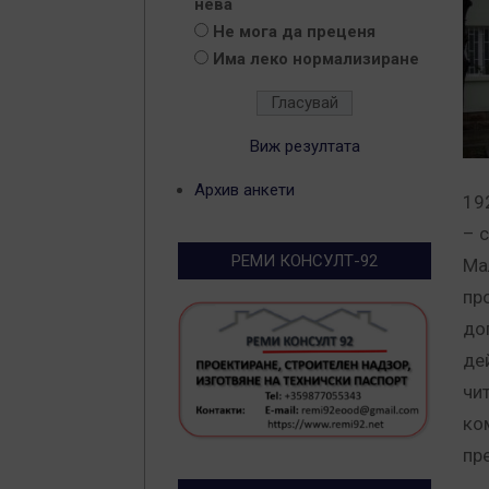
нева
Не мога да преценя
Има леко нормализиране
Виж резултата
Архив анкети
192
– 
РЕМИ КОНСУЛТ-92
Ма
пр
до
де
чи
ко
пр