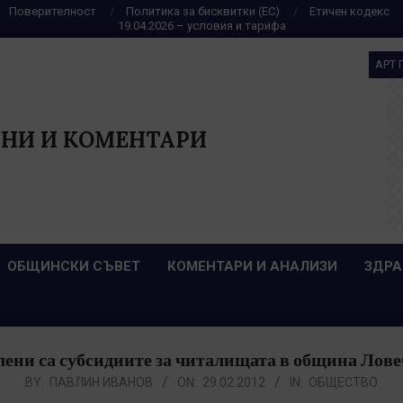
Поверителност
Политика за бисквитки (ЕС)
Етичен кодекс
19.04.2026 – условия и тарифа
АРТ 
НИ И КОМЕНТАРИ
ОБЩИНСКИ СЪВЕТ
КОМЕНТАРИ И АНАЛИЗИ
ЗДРА
ени са субсидиите за читалищата в община Ловеч 
BY:
ПАВЛИН ИВАНОВ
ON:
29.02.2012
IN:
ОБЩЕСТВО