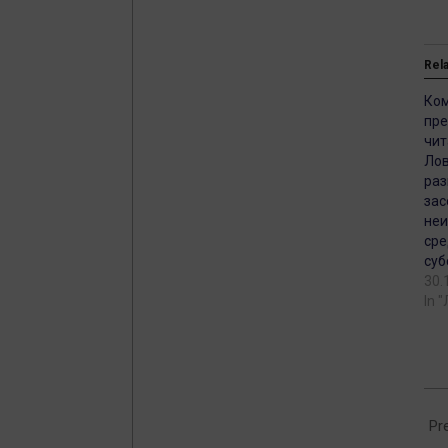
Rel
Ком
пре
чит
Лов
раз
зас
неи
сре
суб
30.
In 
201
02-
Pr