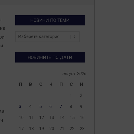
ч
НОВИНИ ПО ТЕМИ
йка
Новини
ри
по
ги
теми
НОВИНИТЕ ПО ДАТИ
август 2026
П
В
С
Ч
П
С
Н
1
2
3
4
5
6
7
8
9
за
10
11
12
13
14
15
16
еч
а
17
18
19
20
21
22
23