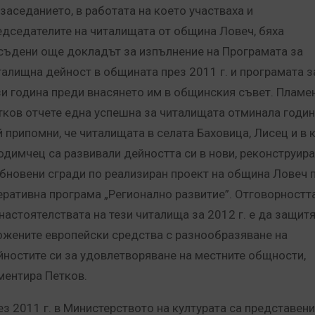
 заседанието, в работата на което участваха и
едседателите на читалищата от община Ловеч, бяха
съдени още докладът за изпълнение на Програмата за
талищна дейност в общината през 2011 г. и програмата з
зи година преди внасянето им в общинския съвет. Пламе
тков отчете една успешна за читалищата отминала годин
й припомни, че читалищата в селата Баховица, Лисец и в к
одимчец са развивали дейността си в нови, реконструир
обновени сгради по реализиран проект на община Ловеч 
еративна програма „Регионално развитие”. Отговорностт
 настоятелствата на тези читалища за 2012 г. е да защит
ожените европейски средства с разнообразяване на
йностите си за удовлетворяване на местните общности,
ментира Петков.
ез 2011 г. в Министерството на културата са представени