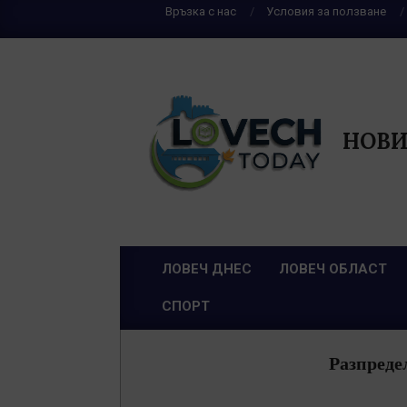
Skip
Връзка с нас
Условия за ползване
to
content
НОВИ
ЛОВЕЧ ДНЕС
ЛОВЕЧ ОБЛАСТ
Primary
СПОРТ
Navigation
Menu
Разпредел