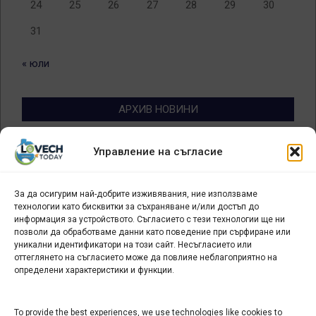
24
25
26
27
28
29
30
31
« юли
АРХИВ НОВИНИ
Архив
Управление на съгласие
новини
За да осигурим най-добрите изживявания, ние използваме
БИЗНЕС
технологии като бисквитки за съхраняване и/или достъп до
информация за устройството. Съгласието с тези технологии ще ни
Арт галерия "Мостове" – магазин за изкуство
позволи да обработваме данни като поведение при сърфиране или
уникални идентификатори на този сайт. Несъгласието или
СЕВЕРОЗАПАДА ИНФОРМАЦИОНЕН БИЗНЕС
оттеглянето на съгласието може да повлияе неблагоприятно на
ТУРИСТИЧЕСКИ КЛЪСТЕР
определени характеристики и функции.
ИНСТИТУЦИИ В ЛОВЕЧ
To provide the best experiences, we use technologies like cookies to