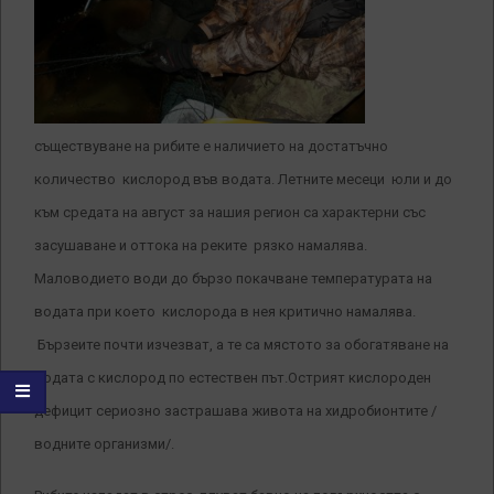
съществуване на рибите е наличието на достатъчно
количество кислород във водата. Летните месеци юли и до
към средата на август за нашия регион са характерни със
засушаване и оттока на реките рязко намалява.
Маловодието води до бързо покачване температурата на
водата при което кислорода в нея критично намалява.
Бързеите почти изчезват, а те са мястото за обогатяване на
водата с кислород по естествен път.Острият кислороден
дефицит сериозно застрашава живота на хидробионтите /
водните организми/.