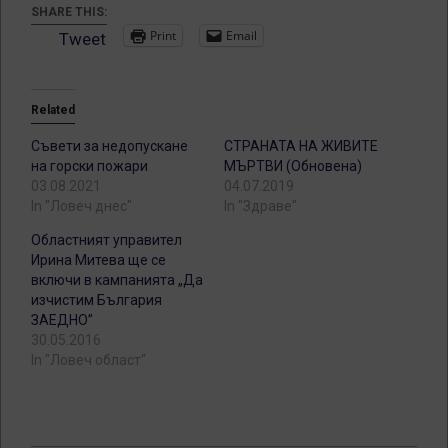
SHARE THIS:
Print
Email
Tweet
Related
Съвети за недопускане
СТРАНАТА НА ЖИВИТЕ
на горски пожари
МЪРТВИ (Обновена)
03.08.2021
04.07.2019
In "Ловеч днес"
In "Здраве"
Областният управител
Ирина Митева ще се
включи в кампанията „Да
изчистим България
ЗАЕДНО”
30.05.2016
In "Ловеч област"