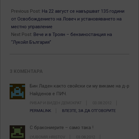
2012-
08-
Previous Post:
На 22 август се навършват 135 години
03
от Освобождението на Ловеч и установяването на
местно управление
Next Post:
Вече и в Троян – бензиностанция на
“Лукойл България”
3 КОМЕНТАРА
Бин Ладен както свойски си му викаме на д-р
Найденов е ПИЧ.
РИБАР И ВИДЕН ДЕМОКРАТ
03.08.2012
PERMALINK
ВЛЕЗТЕ, ЗА ДА ОТГОВОРИТЕ
С бракониерите – само така !
LYUBOMIR HRISTOV
03.08.2012