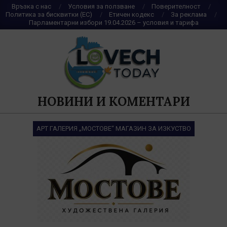
Skip
Връзка с нас
Условия за ползване
Поверителност
Политика за бисквитки (ЕС)
Етичен кодекс
За реклама
to
Парламентарни избори 19.04.2026 – условия и тарифа
content
НОВИНИ И КОМЕНТАРИ
АРТ ГАЛЕРИЯ „МОСТОВЕ“ МАГАЗИН ЗА ИЗКУСТВО