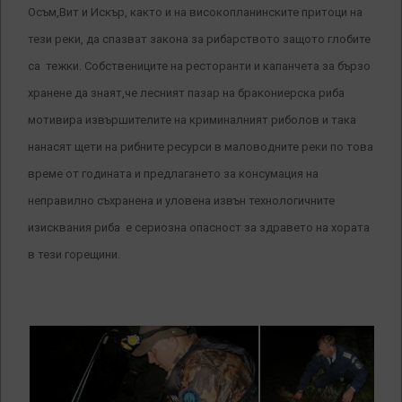
Осъм,Вит и Искър, както и на високопланинските притоци на
тези реки, да спазват закона за рибарството защото глобите
са тежки. Собствениците на ресторанти и капанчета за бързо
хранене да знаят,че лесният пазар на бракониерска риба
мотивира извършителите на криминалният риболов и така
нанасят щети на рибните ресурси в маловодните реки по това
време от годината и предлагането за консумация на
неправилно съхранена и уловена извън технологичните
изисквания риба е сериозна опасност за здравето на хората
в тези горещини.