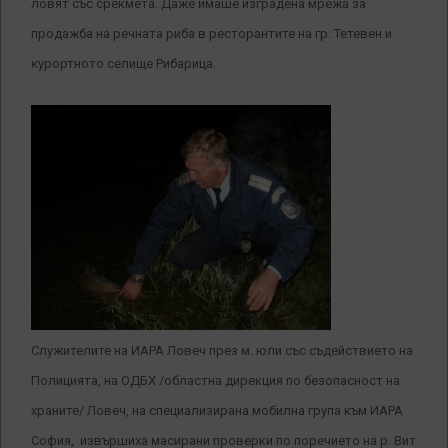
ловят със срекмета. Даже имаше изградена мрежа за
продажба на речната риба в ресторантите на гр. Тетевен и
курортното селище Рибарица.
Служителите на ИАРА Ловеч през м. юли със съдействието на
Полицията, на ОДБХ /областна дирекция по безопасност на
храните/ Ловеч, на специализирана мобилна група към ИАРА
София, извършиха масирани проверки по поречието на р. Вит