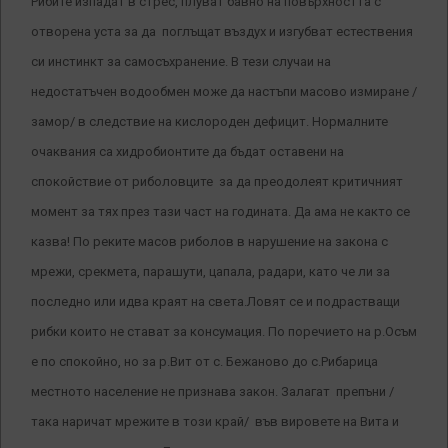
Рибите изпадат в стрес, плуват бавно на повърхността с
отворена уста за да поглъщат въздух и изгубват естествения
си инстинкт за самосъхранение. В тези случаи на
недостатъчен водообмен може да настъпи масово измиране /
замор/ в следствие на кислороден дефицит. Нормалните
очаквания са хидробионтите да бъдат оставени на
спокойствие от риболовците за да преодолеят критичният
момент за тях през тази част на годината. Да ама не както се
казва! По реките масов риболов в нарушение на закона с
мрежи, срекмета, парашути, цапала, радари, като че ли за
последно или идва краят на света.Ловят се и подрастващи
рибки които не стават за консумация. По поречието на р.Осъм
е по спокойно, но за р.Вит от с. Бежаново до с.Рибарица
местното население не признава закон. Залагат препъни /
така наричат мрежите в този край/ във вировете на Вита и