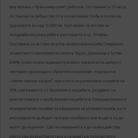
във връзка с бракониерският риболов. Съставени са 25 акта
по Закона за рибарството и са наложени глоби в полза на
държавата за над 12 000 лв. Съставени са актове за
продажба на речна риба в ресторанти в гр. Тетевен.
Съставени са актове за улов на маломерна риба.Специално
за местното население на селата Торос, Дерманци и Ъглен
ИАРА Ловеч освен административно наказателна дейност
системно провежда и обучителна кампания под наслов
„Четем закона заедно”, при която се разясняват нормите на
ЗРА, най важното от биологията на рибите, раздават се
цветни плакати с изображение на рибите в Ловешки регион и
измервателни линийки за измерване на уловените риби, като
маломерните да бъдат пускани незабавно във водата за да
могат да пораснат. Цел на кампанията е да се въздейства
както към възрастните така и на децата в положително