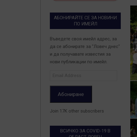
АБОНИРАЙТЕ СЕ ЗА НОВИНИ
ПО ИМЕЙЛ
Въведете своя имейл адрес, за
да се абонирате за "Ловеч днес"
и да получавате известия за
нови публикации по имейл.
Email
Address
Абониране
Join 17K other subscribers
ВСИЧКО ЗА COVID-19 В
ОБЛАСТ ЛОВЕЧ