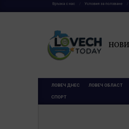
Skip
Връзка с нас
Условия за ползване
to
content
НОВИ
ЛОВЕЧ ДНЕС
ЛОВЕЧ ОБЛАСТ
Primary
СПОРТ
Navigation
Menu