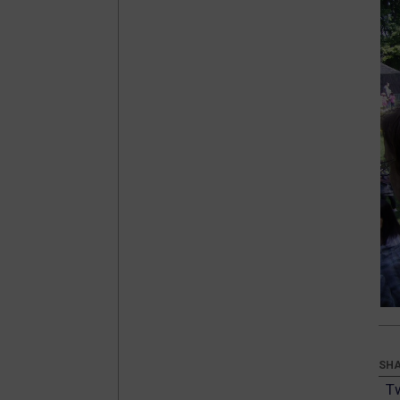
SHA
T