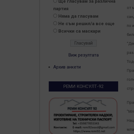
Ще гласувам за различна
от 
партия
Няма да гласувам
сан
Не съм решил/а все още
по 
Всички са маскари
бил
“Де
раз
Виж резултата
Тод
Архив анкети
Пра
гол
РЕМИ КОНСУЛТ-92
стр
Пра
”Мл
Нац
мла