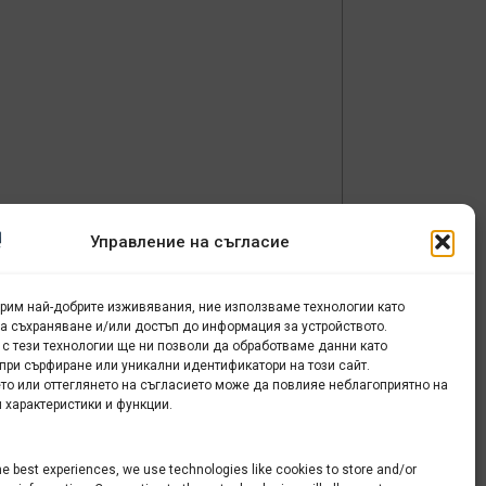
Управление на съгласие
урим най-добрите изживявания, ние използваме технологии като
за съхраняване и/или достъп до информация за устройството.
 с тези технологии ще ни позволи да обработваме данни като
при сърфиране или уникални идентификатори на този сайт.
то или оттеглянето на съгласието може да повлияе неблагоприятно на
 характеристики и функции.
he best experiences, we use technologies like cookies to store and/or