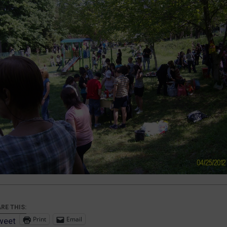
RE THIS:
Print
Email
weet