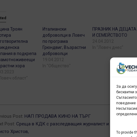
ated
щина Троян
Италиански
ПРАЗНИК НА ДЕЦАТА
ртира
доброволци в Ловеч
И СЕМЕЙСТВОТО
готворителна
по програма
24.04.2012
икденска
Грюндвиг, Възрастни
In "Ловеч днес"
пания в подкрепа
доброволци
 самотноживеещи
19.04.2012
растни хора
In "Общество"
03.2023
"Ловеч област"
За да осиг
бисквитки 
Съгласието
поведение 
2-
Несъгласие
определени
evious Post:
НАП ПРОДАВА КИНО НА ТЪРГ
xt Post:
Среща в КДК с разследващия журналист и писател
исто Христов,
To provide t