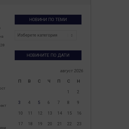
НОВИНИ ПО ТЕМИ
а
Новини
на
по
теми
 28
НОВИНИТЕ ПО ДАТИ
август 2026
П
В
С
Ч
П
С
Н
ост
1
2
3
4
5
6
7
8
9
оект
10
11
12
13
14
15
16
17
18
19
20
21
22
23
жени