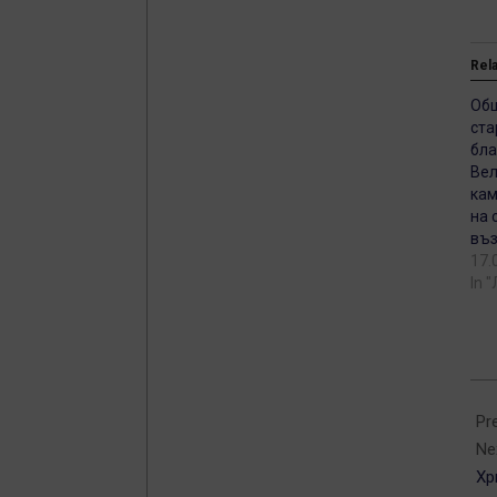
Rel
Об
ста
бла
Вел
кам
на
въз
17.
In 
201
05-
Pr
02
Ne
Хр