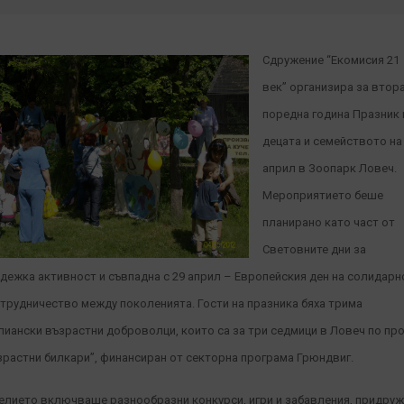
Сдружение “Екомисия 21
век” организира за втор
поредна година Празник 
децата и семейството на
април в Зоопарк Ловеч.
Мероприятието беше
планирано като част от
Световните дни за
дежка активност и съвпадна с 29 април – Европейския ден на солидарн
ътрудничество между поколенията. Гости на празника бяха трима
лиански възрастни доброволци, които са за три седмици в Ловеч по пр
зрастни билкари”, финансиран от секторна програма Грюндвиг.
елието включваше разнообразни конкурси, игри и забавления, придру