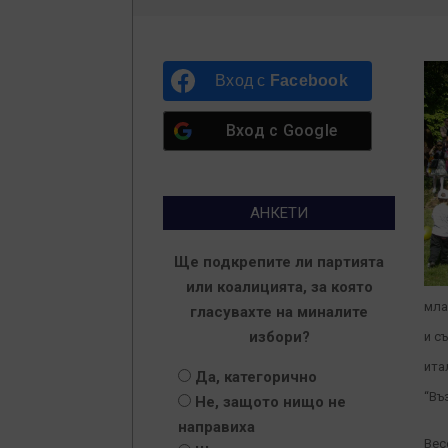
Вход с
Facebook
Вход с
Google
АНКЕТИ
Ще подкрепите ли партията
или коалицията, за която
мла
гласувахте на миналите
избори?
и с
ита
Да, категорично
“Въ
Не, защото нищо не
направиха
Вес