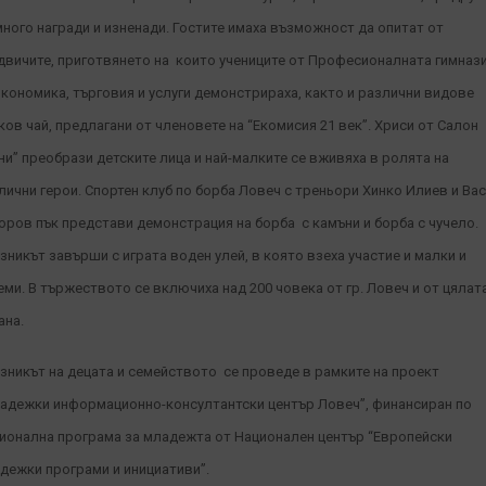
много награди и изненади. Гостите имаха възможност да опитат от
двичите, приготвянето на които учениците от Професионалната гимназ
икономика, търговия и услуги демонстрираха, както и различни видове
ков чай, предлагани от членовете на “Екомисия 21 век”. Хриси от Салон
ни” преобрази детските лица и най-малките се вживяха в ролята на
лични герои. Спортен клуб по борба Ловеч с треньори Хинко Илиев и Ва
оров пък представи демонстрация на борба с камъни и борба с чучело.
зникът завърши с играта воден улей, в която взеха участие и малки и
еми. В тържеството се включиха над 200 човека от гр. Ловеч и от цялат
ана.
зникът на децата и семейството се проведе в рамките на проект
адежки информационно-консултантски център Ловеч”, финансиран по
ионална програма за младежта от Национален център “Европейски
дежки програми и инициативи”.