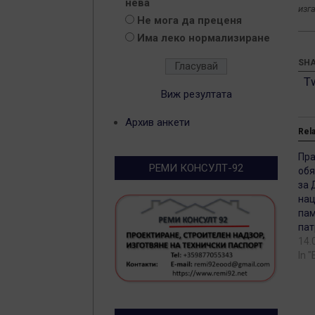
нева
изг
Не мога да преценя
Има леко нормализиране
SHA
T
Виж резултата
Архив анкети
Rel
Пра
РЕМИ КОНСУЛТ-92
обя
за 
нац
пам
пат
14.
In 