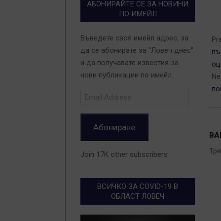
АБОНИРАЙТЕ СЕ ЗА НОВИНИ
ПО ИМЕЙЛ
201
Въведете своя имейл адрес, за
03-
Pr
да се абонирате за "Ловеч днес"
05
пъ
и да получавате известия за
оц
нови публикации по имейл.
Ne
по
Email
Address
Абониране
ВА
Тр
Join 17K other subscribers
ВСИЧКО ЗА COVID-19 В
ОБЛАСТ ЛОВЕЧ