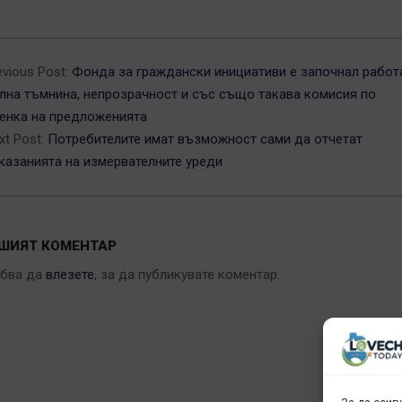
3-
evious Post:
Фонда за граждански инициативи е започнал работ
лна тъмнина, непрозрачност и със също такава комисия по
енка на предложенията
xt Post:
Потребителите имат възможност сами да отчетат
казанията на измервателните уреди
ШИЯТ КОМЕНТАР
ябва да
влезете
, за да публикувате коментар.