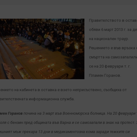
Правителството в остав
обяви 6 март 2013 г. за д
на национален траур.
Решението е във връзка 
смъртта на самозапалил
се на 20 февруари т. г.
Пламен Горанов.
ението на кабинета в оставка е взето неприсъствено, съобщиха от
вителствената информационна служба.
мен Горанов
почина на 3 март във Военноморска болница. На 20 февруари 
поля с бензин пред общината във Варна и се самозапали в знак на протест. 
ишният мъж прекара 13 дни в медикаментозна кома заради тежките си