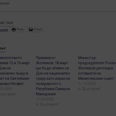
аряния.
RE THIS:
Print
Email
weet
ated
вителството
Премиерът
Министър-
вява 15 и 16 март
Желязков: 18 март
председателят Росен
Дни на
ще бъде обявен за
Желязков депозира
ионален траур в
Ден на национален
оставката на
ет на Светейшия
траур като израз на
Министерския съвет
риарх Неофит
солидарност с
11.12.2025
03.2024
Република Северна
In "България"
"България"
Македония
17.03.2025
In "България"