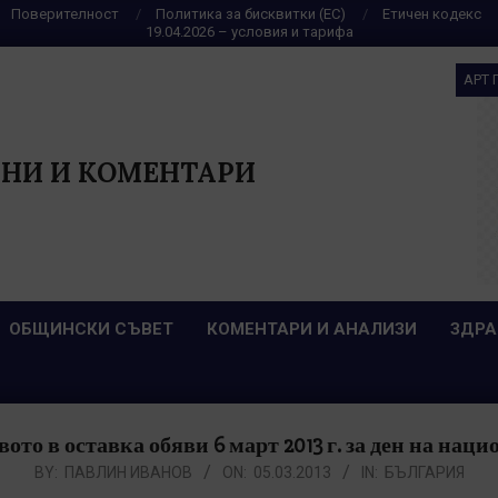
Поверителност
Политика за бисквитки (ЕС)
Етичен кодекс
19.04.2026 – условия и тарифа
АРТ 
НИ И КОМЕНТАРИ
ОБЩИНСКИ СЪВЕТ
КОМЕНТАРИ И АНАЛИЗИ
ЗДРА
ото в оставка обяви 6 март 2013 г. за ден на наци
BY:
ПАВЛИН ИВАНОВ
ON:
05.03.2013
IN:
БЪЛГАРИЯ