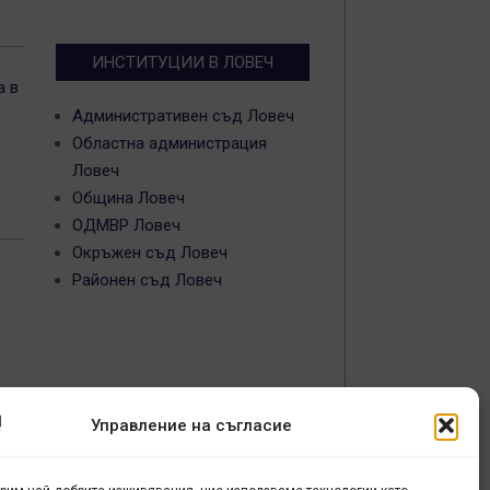
ИНСТИТУЦИИ В ЛОВЕЧ
а в
Административен съд Ловеч
Областна администрация
Ловеч
Община Ловеч
ОДМВР Ловеч
Окръжен съд Ловеч
Районен съд Ловеч
Управление на съгласие