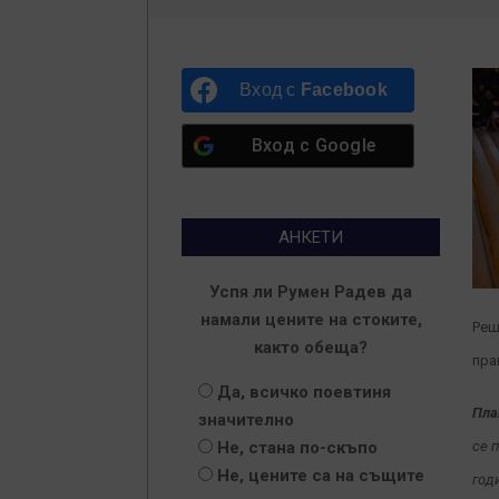
Вход с
Facebook
Вход с
Google
АНКЕТИ
Успя ли Румен Радев да
намали цените на стоките,
Реш
както обеща?
пра
Да, всичко поевтиня
Пла
значително
Не, стана по-скъпо
се 
Не, цените са на същите
год