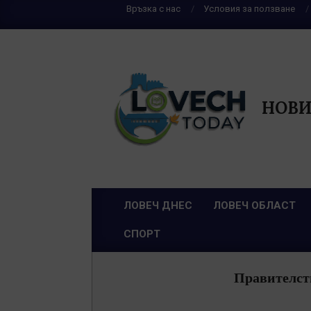
Skip
Връзка с нас
Условия за ползване
to
content
НОВИ
ЛОВЕЧ ДНЕС
ЛОВЕЧ ОБЛАСТ
Primary
СПОРТ
Navigation
Menu
Правителств