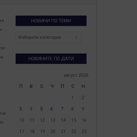
ка
НОВИНИ ПО ТЕМИ
ен
Новини
по
теми
със
ия
НОВИНИТЕ ПО ДАТИ
август 2026
П
В
С
Ч
П
С
Н
1
2
3
4
5
6
7
8
9
той
10
11
12
13
14
15
16
36-
17
18
19
20
21
22
23