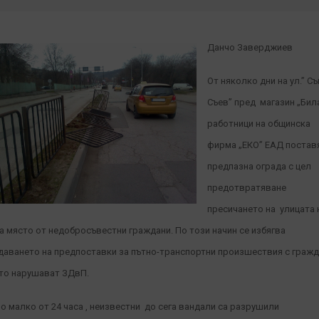
Данчо Заверджиев
От няколко дни на ул.” С
Съев” пред магазин „Бил
работници на общинска
фирма „ЕКО” ЕАД постав
предпазна ограда с цел
предотвратяване
пресичането на улицата 
а място от недобросъвестни граждани. По този начин се избягва
даването на предпоставки за пътно-транспортни произшествия с граж
то нарушават ЗДвП.
по малко от 24 часа , неизвестни до сега вандали са разрушили