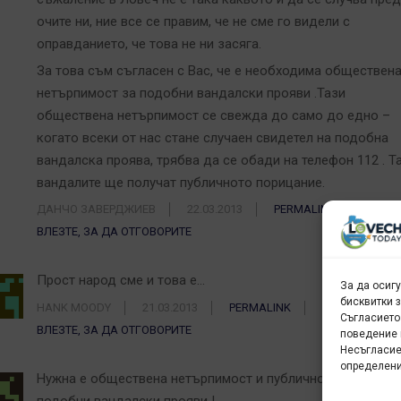
очите ни, ние все се правим, че не сме го видели с
оправданието, че това не ни засяга.
За това съм съгласен с Вас, че е необходима обществен
нетърпимост за подобни вандалски прояви .Тази
обществена нетърпимост се свежда до само до едно –
когато всеки от нас стане случаен свидетел на подобна
вандалска проява, трябва да се обади на телефон 112 . Т
вандалите ще получат публичното порицание.
ДАНЧО ЗАВЕРДЖИЕВ
22.03.2013
PERMALINK
ВЛЕЗТЕ, ЗА ДА ОТГОВОРИТЕ
Прост народ сме и това е…
За да осиг
бисквитки 
HANK MOODY
21.03.2013
PERMALINK
Съгласието
ВЛЕЗТЕ, ЗА ДА ОТГОВОРИТЕ
поведение 
Несъгласие
определени
Нужна е обществена нетърпимост и публично порицание 
подобни вандалски прояви !