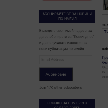
АБОНИРАЙТЕ СЕ ЗА НОВИНИ
ПО ИМЕЙЛ
SHA
Въведете своя имейл адрес, за
T
да се абонирате за "Ловеч днес"
и да получавате известия за
нови публикации по имейл.
Rel
Email
Про
без
Address
06.
In 
Абониране
ана
Join 17K other subscribers
ВСИЧКО ЗА COVID-19 В
ОБЛАСТ ЛОВЕЧ