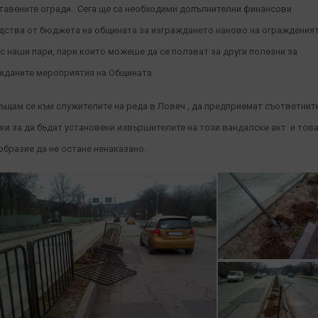
тавените огради. Сега ще са необходими допълнителни финансови
дства от бюджета на общината за изграждането наново на огражденият
 с наши пари, пари които можеше да се ползват за други полезни за
жданите мероприятия на Общината.
ъщам се към служителите на реда в Ловеч , да предприемат съответнит
ки за да бъдат установени извършителите на този вандалски акт и тов
образие да не остане ненаказано.