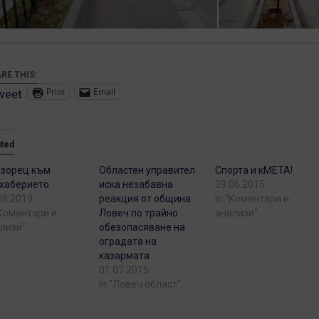
RE THIS:
Print
Email
weet
ated
зорец към
Областен управител
Спорта и кМЕТА!
хаберието
иска незабавна
09.06.2015
08.2019
реакция от община
In "Коментари и
"Коментари и
Ловеч по трайно
анализи"
лизи"
обезопасяване на
оградата на
казармата
01.07.2015
In "Ловеч област"