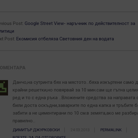
3-
evious Post:
Google Street View- наръчник по действителност за
литици
xt Post:
Екомисия отбеляза Световния ден на водата
КОМЕНТАРА
Данчо,на сутринта бях на мястото…бяха изкъртени само 
крайни решетки,но повярвай за 10 мин.сам ще гътна цели
ред и то с една ръка …Вложените средства за направата 
били доста оскъдни,заварките по една капка и тръбите б
забити а не циментирани по 10 см.в земята,ако ме разби
правилно…
ДИМИТЪР ДЖУРКОВСКИ
24.03.2013
PERMALINK
ВЛЕЗТЕ, ЗА ДА ОТГОВОРИТЕ