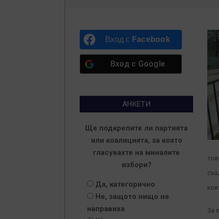
Вход с
Facebook
Вход с
Google
АНКЕТИ
Ще подкрепите ли партията
или коалицията, за която
гласувахте на миналите
тов
избори?
съз
Да, категорично
кои
Не, защото нищо не
направиха
За 