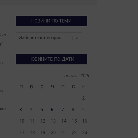
НОВИНИ ПО ТЕМИ
Новини
ъйко
по
а”
теми
НОВИНИТЕ ПО ДАТИ
ят
август 2026
П
В
С
Ч
П
С
Н
на
1
2
дани
3
4
5
6
7
8
9
10
11
12
13
14
15
16
17
18
19
20
21
22
23