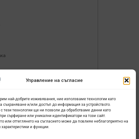
а
ака
Управление на съгласие
урим най-добрите изживявания, ние използваме технологии като
за съхраняване и/или достъп до информация за устройството.
 с тези технологии ще ни позволи да обработваме данни като
при сърфиране или уникални идентификатори на този сайт.
то или оттеглянето на съгласието може да повлияе неблагоприятно на
 характеристики и функции.
на