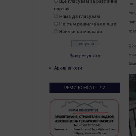
Ще гласувам за различна
пос
партия
сре
Няма да гласувам
пак
Не съм решил/а все още
Всички са маскари
гра
Обр
мер
Виж резултата
без
Архив анкети
РЕМИ КОНСУЛТ-92