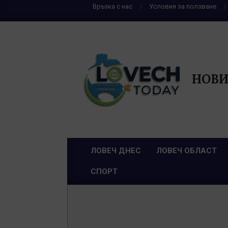
Skip
Връзка с нас
Условия за ползване
to
content
НОВИ
ЛОВЕЧ ДНЕС
ЛОВЕЧ ОБЛАСТ
Primary
СПОРТ
Navigation
Menu