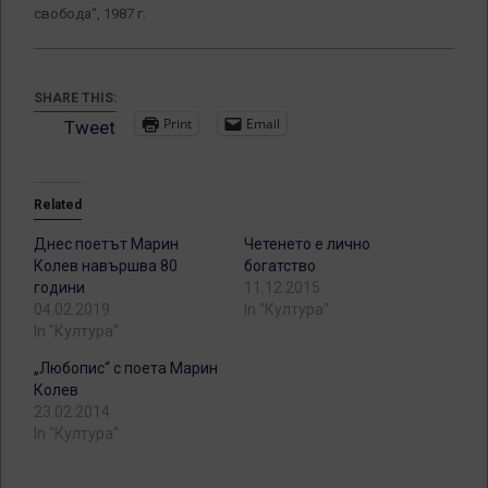
свобода“, 1987 г.
SHARE THIS:
Print
Email
Tweet
Related
Днес поетът Марин
Четенето е лично
Колев навършва 80
богатство
години
11.12.2015
04.02.2019
In "Култура"
In "Култура"
„Любопис“ с поета Марин
Колев
23.02.2014
In "Култура"