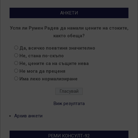
АНКЕТИ
Успя ли Румен Радев да намали цените на стоките,
както обеща?
Да, всичко поевтиня значително
Не, стана по-скъпо
Не, цените са на същите нева
Не мога да преценя
Има леко нормализиране
Виж резултата
Архив анкети
РЕМИ КОНСУЛТ-92