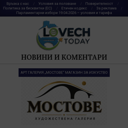
Skip
Връзка с нас
Условия за ползване
Поверителност
Политика за бисквитки (ЕС)
Етичен кодекс
За реклама
to
Парламентарни избори 19.04.2026 – условия и тарифа
content
НОВИНИ И КОМЕНТАРИ
АРТ ГАЛЕРИЯ „МОСТОВЕ“ МАГАЗИН ЗА ИЗКУСТВО