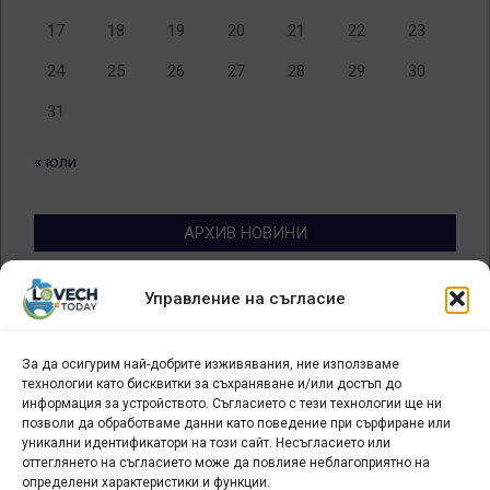
17
18
19
20
21
22
23
24
25
26
27
28
29
30
31
« юли
АРХИВ НОВИНИ
Архив
Управление на съгласие
новини
За да осигурим най-добрите изживявания, ние използваме
БИЗНЕС
технологии като бисквитки за съхраняване и/или достъп до
информация за устройството. Съгласието с тези технологии ще ни
Арт галерия "Мостове" – магазин за изкуство
позволи да обработваме данни като поведение при сърфиране или
уникални идентификатори на този сайт. Несъгласието или
СЕВЕРОЗАПАДА ИНФОРМАЦИОНЕН БИЗНЕС
оттеглянето на съгласието може да повлияе неблагоприятно на
ТУРИСТИЧЕСКИ КЛЪСТЕР
определени характеристики и функции.