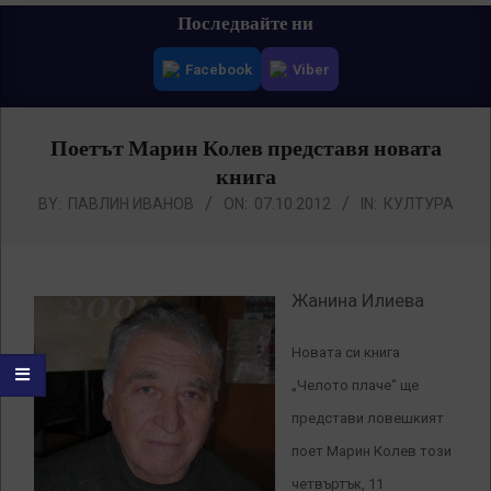
Primary
Последвайте ни
Navigation
Facebook
Viber
Menu
Поетът Марин Колев представя новата
книга
BY:
ПАВЛИН ИВАНОВ
ON:
07.10.2012
IN:
КУЛТУРА
Жанина Илиева
Новата си книга
„Челото плаче“ ще
представи ловешкият
поет Марин Колев този
четвъртък, 11