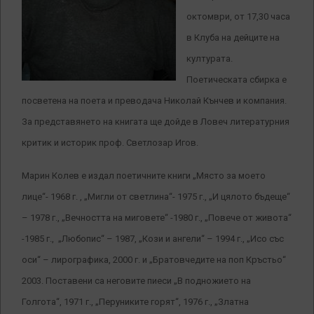
октомври, от 17,30 часа
в Клуба на дейците на
културата.
Поетическата сбирка е
посветена на поета и преводача Николай Кънчев и компания.
За представянето на книгата ще дойде в Ловеч литературния
критик и историк проф. Светлозар Игов.
Марин Колев е издал поетичните книги „Място за моето
лице“- 1968 г. , „Мигли от светлина“- 1975 г., „И цялото бъдеще“
– 1978 г., „Вечността на миговете“ -1980 г., „Повече от живота“
-1985 г.,
„Любопис“ – 1987, „Кози и ангели“ – 1994 г., „Исо със
оси“ – лирографика, 2000 г. и „Братовчедите на поп Кръстьо“
2003. Поставени са неговите пиеси „В подножието на
Голгота“, 1971 г., „Перуниките горят“, 1976 г., „Златна