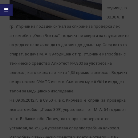
седмица, в
00.30 ч. в
гр. Угърчин на подаден сигнал за спиране за проверка лек
автомобил „Опел Вектра“, водачът не спира и на служителите
на реда се наложило да го догонят до домът му. След като го
спират, водача М. А. 39-годишен от гр. Угърчин е изпробван с
техническо средство Алкотест №0300 за употреба на
алкохол, като скалата отчита 1,35 промила алкохол. Водачът
не притежава СУМПС-иззето. Съставен му е АУАН и издаден
талон за медицинско изследване.
На 09.06.2012 г. в 09.50 ч. в с. Кирчево е спрян за проверка
лек автомобил „Пежо 309“, управляван от М. А. 54-годишен
от с. Бабинци обл. Ловеч, като при проверката се
установи, че същия управлява след употреба на алкохол.
Изпробван с техническо средство, което е отчело – 0.87