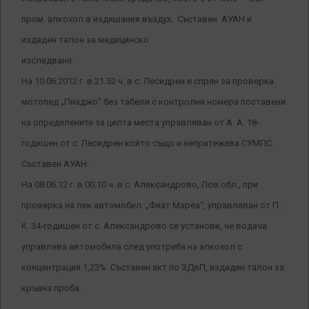
пром. алкохол в издишания въздух. Съставен АУАН и
издаден талон за медицинско
изследване.
На 10.06.2012 г. в 21.52 ч. в с. Лесидрен е спрян за проверка
мотопед „Пиаджо“ без табели с контролни номера поставени
на определените за целта места управляван от А. А. 18-
годишен от с. Лесидрен който също и непритежава СУМПС.
Съставен АУАН.
На 08.06.12 г. в 00.10 ч. в с. Александрово, Лов.обл., при
проверка на лек автомобил „Фиат Мареа“, управляван от П.
К. 34-годишен от с. Александрово се установи, че водача
управлява автомобила след употреба на алкохол с
концентрация 1,23%. Съставен акт по ЗДвП, издаден талон за
кръвна проба.