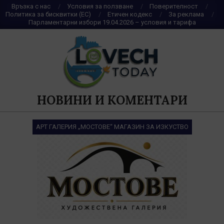
Skip
Връзка с нас
Условия за ползване
Поверителност
Политика за бисквитки (ЕС)
Етичен кодекс
За реклама
to
Парламентарни избори 19.04.2026 – условия и тарифа
content
НОВИНИ И КОМЕНТАРИ
АРТ ГАЛЕРИЯ „МОСТОВЕ“ МАГАЗИН ЗА ИЗКУСТВО