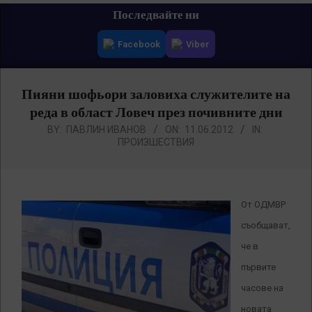
Primary
Последвайте ни
Navigation
Facebook
Viber
Menu
Пияни шофьори заловиха служителите на
реда в област Ловеч през почивните дни
BY:
ПАВЛИН ИВАНОВ
ON:
11.06.2012
IN:
ПРОИЗШЕСТВИЯ
От ОДМВР
съобщават,
че в
първите
часове на
новата