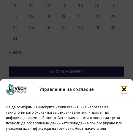
10
11
12
13
14
15
16
17
18
19
20
21
22
23
24
25
26
27
28
29
30
31
« юли
АРХИВ НОВИНИ
Архив
Управление на съгласие
новини
За да осигурим най-добрите изживявания, ние използваме
БИЗНЕС
технологии като бисквитки за съхраняване и/или достъп до
информация за устройството. Съгласието с тези технологии ще ни
Арт галерия "Мостове" – магазин за изкуство
позволи да обработваме данни като поведение при сърфиране или
уникални идентификатори на този сайт. Несъгласието или
СЕВЕРОЗАПАДА ИНФОРМАЦИОНЕН БИЗНЕС