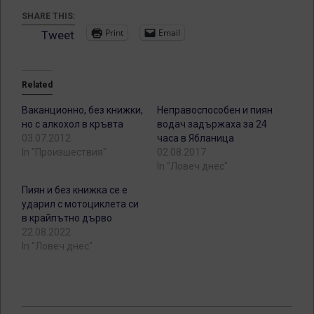
SHARE THIS:
Print
Email
Tweet
Related
Ваканционно, без книжки,
Неправоспособен и пиян
но с алкохол в кръвта
водач задържаха за 24
03.07.2012
часа в Ябланица
In "Произшествия"
02.08.2017
In "Ловеч днес"
Пиян и без книжка се е
ударил с мотоциклета си
в крайпътно дърво
22.08.2022
In "Ловеч днес"