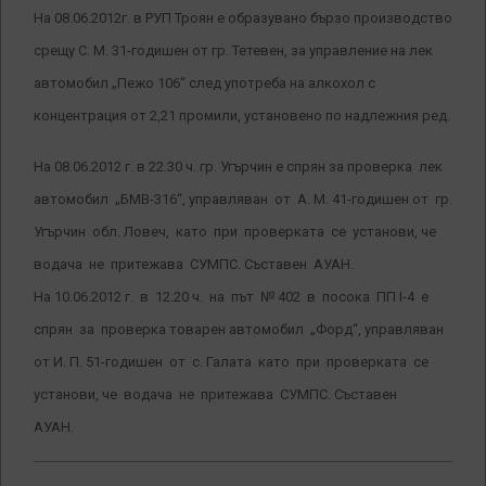
На 08.06.2012г. в РУП Троян е образувано бързо производство
срещу С. М. 31-годишен от гр. Тетевен, за управление на лек
автомобил „Пежо 106“ след употреба на алкохол с
концентрация от 2,21 промили, установено по надлежния ред.
На 08.06.2012 г. в 22.30 ч. гр. Угърчин е спрян за проверка лек
автомобил „БМВ-316“, управляван от А. М. 41-годишен от гр.
Угърчин обл. Ловеч, като при проверката се установи, че
водача не притежава СУМПС. Съставен АУАН.
На 10.06.2012 г. в 12.20 ч. на път № 402 в посока ПП І-4 е
спрян за проверка товарен автомобил „Форд“, управляван
от И. П. 51-годишен от с. Галата като при проверката се
установи, че водача не притежава СУМПС. Съставен
АУАН.