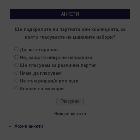
АНКЕТИ
Ще подкрепите ли партията или коалицията, за
която гласувахте на миналите избори?
Да, категорично
Не, защото нищо не направиха
Ще гласувам за различна партия
Няма да гласувам
Не съм решил/а все още
Всички са маскари
Виж резултата
Архив анкети