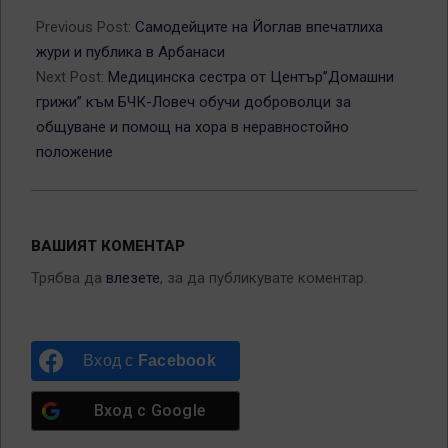
2012-
06-
Previous Post:
Самодейците на Йоглав впечатлиха
11
жури и публика в Арбанаси
Next Post:
Медицинска сестра от Център”Домашни
грижи” към БЧК-Ловеч обучи доброволци за
общуване и помощ на хора в неравностойно
положение
ВАШИЯТ КОМЕНТАР
Трябва да
влезете
, за да публикувате коментар.
Вход с
Facebook
Вход с
Google