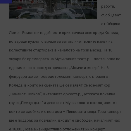
работи,
съобщават
от Община
Ловеч. Ремонтните дейности приключиха още преди Коледа,
но заради нужното време за затопляне първите изяви на
колективите стартираха в началото на този месец. На 10
януари бе премиерата на Музикалния театър – постановка по
едноименната народна приказка „Момче и вятър“. На 6
февруари ще се проведе големият концерт, отложен от
Коледа, в който на сцената ще се изявят Смесеният хор
„Панайот Пипков“, Китарният оркестър, Детската вокална
група „Пееща дъга“ и децата от Музикалната школа, част от
които се сдобиха и с нов дом – Пипковата къща.
Този концерт
ще е подарък за ловчалии, входът е свободен, началният час
е 18.00. „Това е най-щастливо отложеният ни концерт –