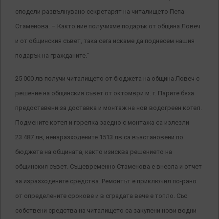
сподели развълнувано секретарят на читалището Пепа
Стаменова. – Както ние получихме подарък от община Ловеч
и от общинския съвет, така сега искаме да поднесем нашия
подарък на гражданите.“
25 000 лв получи читалището от бюджета на община Ловеч с
решение на общинския съвет от октомври м. г. Парите бяха
предоставени за доставка и монтаж на нов водогреен котел.
Подмените котел и горелка заедно с монтажа са излезли
23 487 лв, неизразходените 1513 лв са възстановени по
бюджета на общината, както изисква решението на
общинския съвет. Същевременно Стаменова е внесла и отчет
за изразходените средства. Ремонтът е приключил по-рано
от определените срокове и в сградата вече е топло. Със
собствени средства на читалището са закупени нови водни