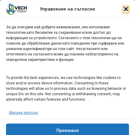
Архив
Управление на съгласие
новини
За да осигурим най-добрите изживявания, ние използваме
БИЗНЕС
технологии като бисквитки за съхраняване и/или достъп до
информация за устройството. Съгласието с тези технологии ще ни
Арт галерия "Мостове" – магазин за изкуство
позволи да обработваме данни като поведение при сърфиране или
уникални идентификатори на този сайт. Несъгласието или
СЕВЕРОЗАПАДА ИНФОРМАЦИОНЕН БИЗНЕС
оттеглянето на съгласието може да повлияе неблагоприятно на
ТУРИСТИЧЕСКИ КЛЪСТЕР
определени характеристики и функции.
ИНСТИТУЦИИ В ЛОВЕЧ
To provide the best experiences, we use technologies like cookies to
store and/or access device information. Consenting to these
technologies will allow us to process data such as browsing behavior or
Административен съд Ловеч
unique IDs on this site. Not consenting or withdrawing consent, may
Областна администрация Ловеч
adversely affect certain features and functions.
Община Ловеч
Manage services
ОДМВР Ловеч
Окръжен съд Ловеч
Районен съд Ловеч
Приемане