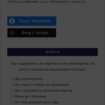
Трябва да
влезете
, за да публикувате коментар.
Вход с
Facebook
Вход с
Google
АНКЕТИ
Ще подкрепите ли партията или коалицията, за
която гласувахте на миналите избори?
Да, категорично
Не, защото нищо не направиха
Ще гласувам за различна партия
Няма да гласувам
Не съм решил/а все още