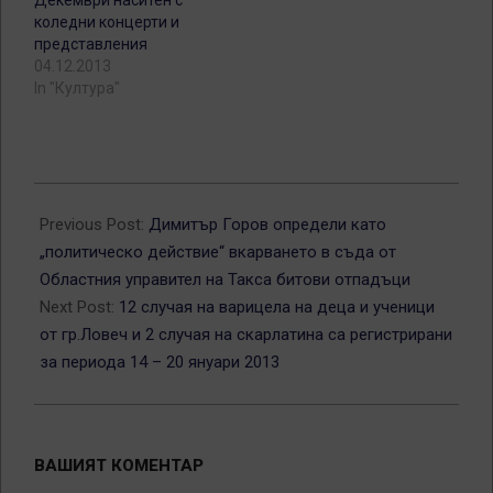
коледни концерти и
представления
04.12.2013
In "Култура"
2013-
01-
Previous Post:
Димитър Горов определи като
22
„политическо действие“ вкарването в съда от
Областния управител на Такса битови отпадъци
Next Post:
12 случая на варицела на деца и ученици
от гр.Ловеч и 2 случая на скарлатина са регистрирани
за периода 14 – 20 януари 2013
ВАШИЯТ КОМЕНТАР