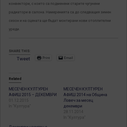
конвектори, с които са подменени старите чугунени
радиатори в салона. Намеренията са до следващия зимен
сезон и на сцената ще бъдат монтирани нови отоплителни
уреди.
SHARE THIS:
Print
Email
Tweet
Related
МЕСЕЧЕН КУЛТУРЕН
МЕСЕЧЕН КУЛТУРЕН
АФИШ 2015 – ДЕКЕМВРИ
АФИШ 2014 на Община
01.12.2015
Ловеч за месец
In "Култура"
декември
28.11.2014
In "Култура"
Декември наситен с