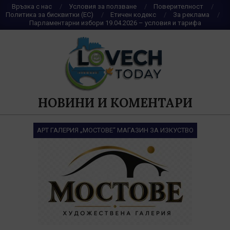
Skip
Връзка с нас
Условия за ползване
Поверителност
Политика за бисквитки (ЕС)
Етичен кодекс
За реклама
to
Парламентарни избори 19.04.2026 – условия и тарифа
content
НОВИНИ И КОМЕНТАРИ
АРТ ГАЛЕРИЯ „МОСТОВЕ“ МАГАЗИН ЗА ИЗКУСТВО