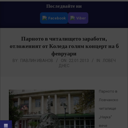
Primary
Последвайте ни
Navigation
Facebook
Viber
Menu
Парното в читалището заработи,
отложеният от Коледа голям концерт на 6
февруари
BY:
ПАВЛИН ИВАНОВ
ON:
22.01.2013
IN:
ЛОВЕЧ
ДНЕС
Парното в
Ловчанско
читалище
„Наука“
вече