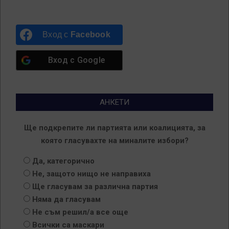
Вход с
Facebook
Вход с
Google
АНКЕТИ
Ще подкрепите ли партията или коалицията, за
която гласувахте на миналите избори?
Да, категорично
Не, защото нищо не направиха
Ще гласувам за различна партия
Няма да гласувам
Не съм решил/а все още
Всички са маскари