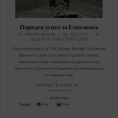
Пореден успех за Езиковата
2012-
BY:
ПАВЛИН ИВАНОВ
ON:
22.03.2012
IN:
ДЕЦАТА НА ЛОВЕЧ
,
ЛОВЕЧ ДНЕС
03-
22
Десетокласникът в ГЧЕ „Екзарх Йосиф I” Валентин
Минков е един от осемте от цялата страна,
спечелили супер стипендия за едномесечен
престой и обучение в Германия на Олимпиадата
по немски език
ПРОЧЕТИ ПОВЕЧЕ:
SHARE THIS:
Print
Email
Tweet