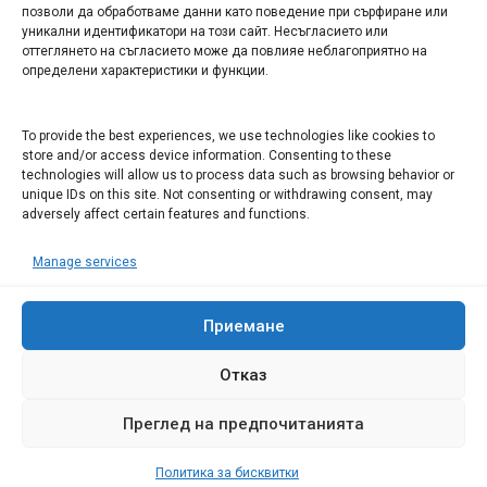
Арт галерия "Мостове" – магазин за изкуство
позволи да обработваме данни като поведение при сърфиране или
уникални идентификатори на този сайт. Несъгласието или
СЕВЕРОЗАПАДА ИНФОРМАЦИОНЕН БИЗНЕС
оттеглянето на съгласието може да повлияе неблагоприятно на
ТУРИСТИЧЕСКИ КЛЪСТЕР
определени характеристики и функции.
ИНСТИТУЦИИ В ЛОВЕЧ
To provide the best experiences, we use technologies like cookies to
store and/or access device information. Consenting to these
technologies will allow us to process data such as browsing behavior or
Административен съд Ловеч
unique IDs on this site. Not consenting or withdrawing consent, may
adversely affect certain features and functions.
Областна администрация Ловеч
Община Ловеч
Manage services
ОДМВР Ловеч
Окръжен съд Ловеч
Приемане
Районен съд Ловеч
Отказ
Преглед на предпочитанията
© 2008 Ловеч днес - новини и коментари Сайтът е собственост на
"Иванов Комюникейшънс" ЕООД Всички права запазени
Политика за бисквитки