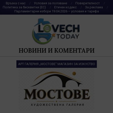
Skip
Връзка с нас
Условия за ползване
Поверителност
Политика за бисквитки (ЕС)
Етичен кодекс
За реклама
to
Парламентарни избори 19.04.2026 – условия и тарифа
content
НОВИНИ И КОМЕНТАРИ
АРТ ГАЛЕРИЯ „МОСТОВЕ“ МАГАЗИН ЗА ИЗКУСТВО