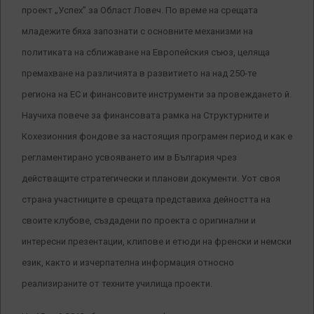
проект „Успех” за Област Ловеч. По време на срещата
младежите бяха запознати с основните механизми на
политиката на сближаване на Европейския съюз, целяща
премахване на различията в развитието на над 250-те
региона на ЕС и финансовите инструменти за провеждането й.
Научиха повече за финансовата рамка на Структурните и
Кохезионния фондове за настоящия програмен период и как е
регламентирано усвояването им в България чрез
действащите стратегически и планови документи. Уот своя
страна участниците в срещата представиха дейността на
своите клубове, създадени по проекта с оригинални и
интересни презентации, клипове и етюди на френски и немски
език, както и изчерпателна информация относно
реализираните от техните училища проекти.