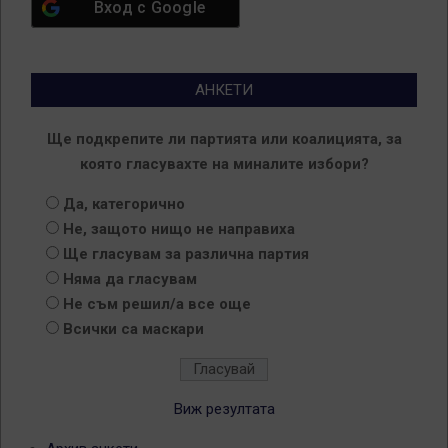
Вход с
Google
АНКЕТИ
Ще подкрепите ли партията или коалицията, за
която гласувахте на миналите избори?
Да, категорично
Не, защото нищо не направиха
Ще гласувам за различна партия
Няма да гласувам
Не съм решил/а все още
Всички са маскари
Виж резултата