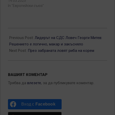
14.03.2025
In "Европейски съюз"
2012-
05-
Previous Post:
Лидерът на СДС Ловеч Георги Митев:
17
Решението е логично, макар и закъсняло
Next Post:
През забраната ловят риба на корем
ВАШИЯТ КОМЕНТАР
Трябва да
влезете
, за да публикувате коментар.
Вход с
Facebook