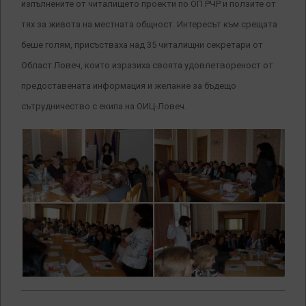
изпълнените от читалището проекти по ОП РЧР и ползите от
тях за живота на местната общност. Интересът към срещата
беше голям, присъстваха над 35 читалищни секретари от
Област Ловеч, които изразиха своята удовлетвореност от
предоставената информация и желание за бъдещо
сътрудничество с екипа на ОИЦ-Ловеч.