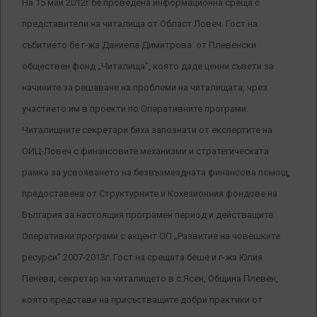
На 15 май 2012г бе проведена информационна среща с
представители на читалища от Област Ловеч. Гост на
събитието бе г-жа Даниела Димитрова от Плевенски
обществен фонд „Читалища”, която даде ценни съвети за
начините за решаване на проблеми на читалищата, чрез
участието им в проекти по Оперативните програми.
Читалищните секретари бяха запознати от експертите на
ОИЦ-Ловеч с финансовите механизми и стратегическата
рамка за усвояването на безвъзмездната финансова помощ,
предоставена от Структурните и Кохезионния фондове на
България за настоящия програмен период и действащите
Оперативни програми с акцент ОП „Развитие на човешките
ресурси” 2007-2013г. Гост на срещата беше и г-жа Юлия
Пенева, секретар на читалището в с.Ясен, Община Плевен,
която представи на присъстващите добри практики от