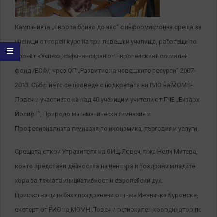
Кампанията „Европа близо до нас“ с информационна среща за
ученици от горен курс на три ловешки училища, работещи по
проект «Успех», съфинансиран от Европейският социален
фонд /ЕСФ/, чрез ОП „Развитие на човешките ресурси“ 2007-
2013. Събитието се проведе с подкрепата на РИО на МОМН-
Ловеч и участието на над 40 ученици и учители от ГЧЕ „Екзарх
Йосиф І”, Природо математическа гимназия и
Професионалната гимназия по икономика, търговия и услуги.
Срещата откри Управителя на ОИЦ-Ловеч, г-жа Нели Митева,
която представи дейността на центъра и поздрави младите
хора за тяхната инициативност и европейски дух.
Присъстващите бяха поздравени от г-жа Иваничка Буровска,
експерт от РИО на МОМН-Ловеч и регионален координатор по