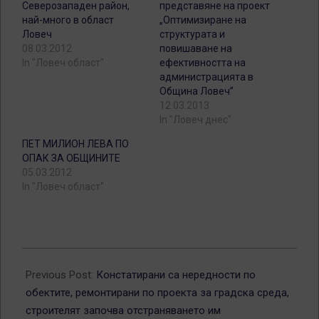
Северозападен район,
представяне на проект
най-много в област
„Оптимизиране на
Ловеч
структурата и
08.03.2012
повишаване на
In "Ловеч област"
ефективността на
администрацията в
Община Ловеч”
12.03.2013
In "Ловеч днес"
ПЕТ МИЛИОН ЛЕВА ПО
ОПАК ЗА ОБЩИНИТЕ
05.03.2012
In "Ловеч област"
2012-
04-
Previous Post:
Констатирани са нередности по
19
обектите, ремонтирани по проекта за градска среда,
строителят започва отстраняването им