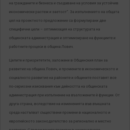
на гражданите и бизнеса и създаване на условия за устойчив
икономически растеж и заетост”. За изпълнението на общата
цел на проектното предложение са формулирани две
специфични цели – оптимизация на структурата на
общинската администрация и оптимизиране на функциите и
работните процеси в община Ловеч.
Целите и приоритетите, заложени в Общинския план за
развитие на община Ловеч, и промените в икономическото и
социалното развитие на районите и общините поставят все
по-сериозни изисквания към дейността на общинската
администрация при изпълнение на възложените й функции. От
друга страна, вследствие на измененията във външната
среда настъпват съществени промени в националното и
европейското законодателство за регионално и местно
развитие. С въвежданите промени в националното