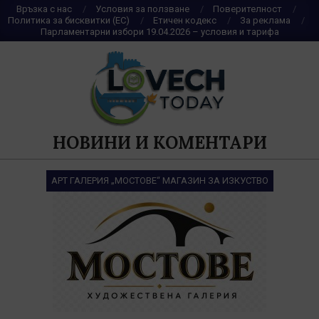
Skip
Връзка с нас
Условия за ползване
Поверителност
Политика за бисквитки (ЕС)
Етичен кодекс
За реклама
to
Парламентарни избори 19.04.2026 – условия и тарифа
content
НОВИНИ И КОМЕНТАРИ
АРТ ГАЛЕРИЯ „МОСТОВЕ“ МАГАЗИН ЗА ИЗКУСТВО