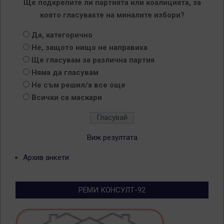
Ще подкрепите ли партията или коалицията, за
която гласувахте на миналите избори?
Да, категорично
Не, защото нищо не направиха
Ще гласувам за различна партия
Няма да гласувам
Не съм решил/а все още
Всички са маскари
Виж резултата
Архив анкети
РЕМИ КОНСУЛТ-92