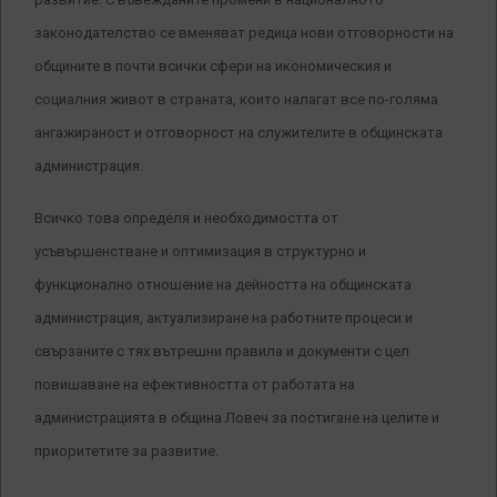
законодателство се вменяват редица нови отговорности на
общините в почти всички сфери на икономическия и
социалния живот в страната, които налагат все по-голяма
ангажираност и отговорност на служителите в общинската
администрация.
Всичко това определя и необходимостта от
усъвършенстване и оптимизация в структурно и
функционално отношение на дейността на общинската
администрация, актуализиране на работните процеси и
свързаните с тях вътрешни правила и документи с цел
повишаване на ефективността от работата на
администрацията в община Ловеч за постигане на целите и
приоритетите за развитие.