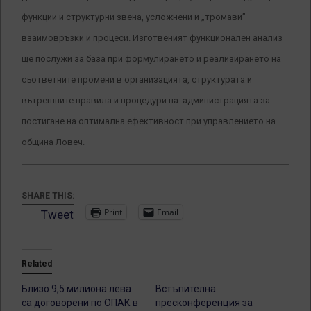
функции и структурни звена, усложнени и „тромави”
взаимовръзки и процеси. Изготвеният функционален анализ
ще послужи за база при формулирането и реализирането на
съответните промени в организацията, структурата и
вътрешните правила и процедури на администрацията за
постигане на оптимална ефективност при управлението на
община Ловеч.
SHARE THIS:
Print
Email
Tweet
Related
Близо 9,5 милиона лева
Встъпителна
са договорени по ОПАК в
пресконференция за