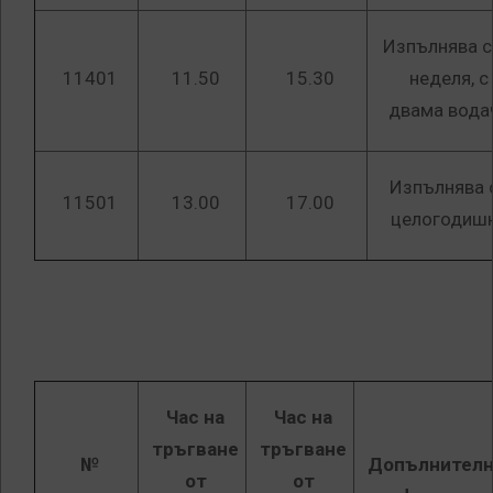
Изпълнява с
11401
11.50
15.30
неделя, с
двама вода
Изпълнява 
11501
13.00
17.00
целогодиш
Час на
Час на
тръгване
тръгване
№
Допълнителн
от
от