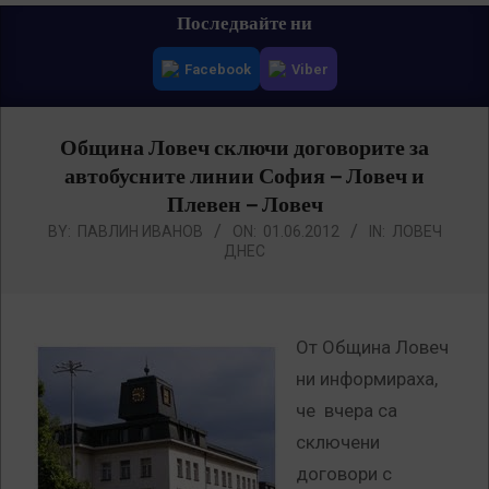
Primary
Последвайте ни
Navigation
Facebook
Viber
Menu
Община Ловеч сключи договорите за
автобусните линии София – Ловеч и
Плевен – Ловеч
BY:
ПАВЛИН ИВАНОВ
ON:
01.06.2012
IN:
ЛОВЕЧ
ДНЕС
От Община Ловеч
ни информираха,
че вчера са
сключени
договори с