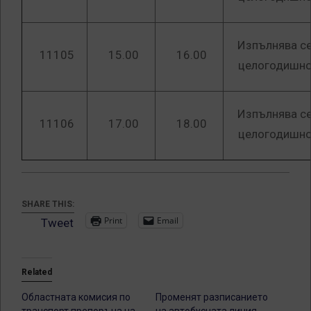
Изпълнява с
11105
15.00
16.00
целогодишн
Изпълнява с
11106
17.00
18.00
целогодишн
SHARE THIS:
Print
Email
Tweet
Related
Областната комисия по
Променят разписанието
транспорт препоръча на
на автобусната линия