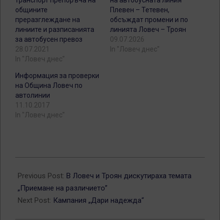
общините
Плевен – Тетевен,
преразглеждане на
обсъждат промени и по
линиите и разписанията
линията Ловеч – Троян
за автобусен превоз
09.07.2026
28.07.2021
In "Ловеч днес"
In "Ловеч днес"
Информация за проверки
на Община Ловеч по
автолинии
11.10.2017
In "Ловеч днес"
2012-
06-
Previous Post:
В Ловеч и Троян дискутираха темата
01
„Приемане на различието”
Next Post:
Кампания „Дари надежда“