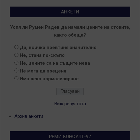
АНКЕТИ
Успя ли Румен Радев да намали цените на стоките,
както обеща?
Да, всичко поевтиня значително
Не, стана по-скъпо
Не, цените са на същите нева
Не мога да преценя
Има леко нормализиране
Виж резултата
Архив анкети
РЕМИ КОНСУЛТ-92