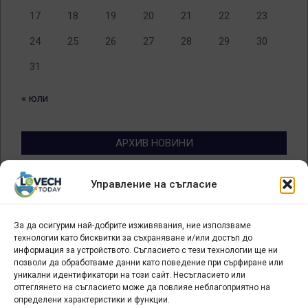
17
18
19
20
21
22
23
24
25
26
27
28
29
30
31
« юли
АРХИВ НОВИНИ
Архив
Управление на съгласие
новини
За да осигурим най-добрите изживявания, ние използваме
БИЗНЕС
технологии като бисквитки за съхраняване и/или достъп до
информация за устройството. Съгласието с тези технологии ще ни
Арт галерия "Мостове" – магазин за изкуство
позволи да обработваме данни като поведение при сърфиране или
уникални идентификатори на този сайт. Несъгласието или
СЕВЕРОЗАПАДА ИНФОРМАЦИОНЕН БИЗНЕС
оттеглянето на съгласието може да повлияе неблагоприятно на
ТУРИСТИЧЕСКИ КЛЪСТЕР
определени характеристики и функции.