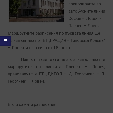
превозвачите за
автобусните линии
София – Ловеч и
Плевен – Ловеч.
Маршрутните разписания по първата линия ще
се изпълняват от ЕТ „ГРАЦИЯ – Геновева Краева”
– Ловеч, и са в сила от 18 юни т. г.
Пак от тази дата ще се изпълняват и
маршрутите по линията Плевен – Ловеч,
превозвачът е ЕТ „ДИГОЛ – Д. Георгиева – Л.
Георгиев” – Ловеч.
Ето и самите разписания: