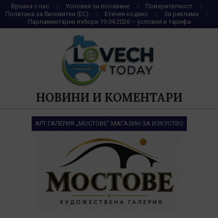
Skip
Връзка с нас
Условия за ползване
Поверителност
Политика за бисквитки (ЕС)
Етичен кодекс
За реклама
to
Парламентарни избори 19.04.2026 – условия и тарифа
content
НОВИНИ И КОМЕНТАРИ
АРТ ГАЛЕРИЯ „МОСТОВЕ“ МАГАЗИН ЗА ИЗКУСТВО