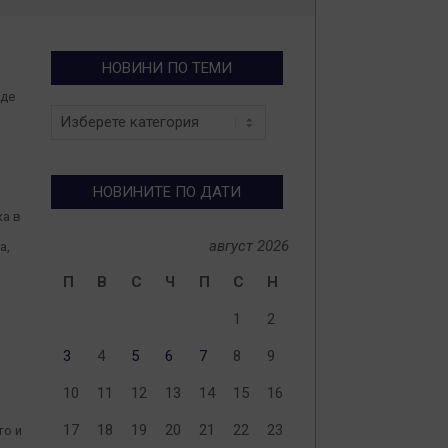
НОВИНИ ПО ТЕМИ
аде
Новини
по
теми
НОВИНИТЕ ПО ДАТИ
а в
август 2026
а,
П
В
С
Ч
П
С
Н
1
2
я
3
4
5
6
7
8
9
10
11
12
13
14
15
16
17
18
19
20
21
22
23
то и