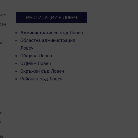
ите
ИНСТИТУЦИИ В ЛОВЕЧ
нове
Административен съд Ловеч
Областна администрация
ват
Ловеч
Община Ловеч
ОДМВР Ловеч
Окръжен съд Ловеч
Районен съд Ловеч
,
те
..
на