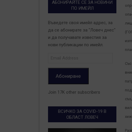
АБОНИРАЙТЕ СЕ ЗА НОВИНИ
опр
ПО ИМЕЙЛ
опа
Въведете своя имейл адрес, за
лиц
да се абонирате за "Ловеч днес"
(ГО
и да получавате известия за
изп
нови публикации по имейл.
пла
Email
Address
Със
вни
Абониране
пат
под
Join 17K other subscribers
съз
вил
ВСИЧКО ЗА COVID-19 В
хиж
ОБЛАСТ ЛОВЕЧ
Раз