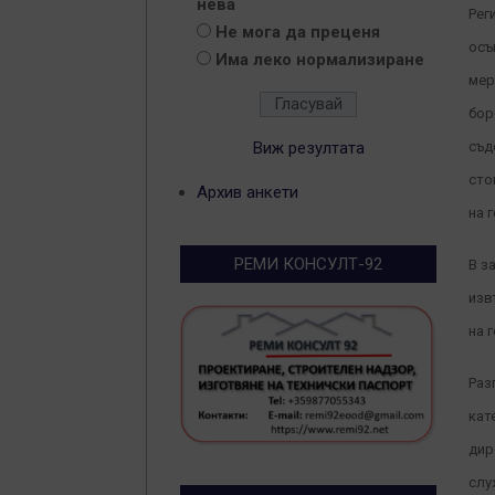
нева
Рег
Не мога да преценя
осъ
Има леко нормализиране
мер
бор
Виж резултата
съд
сто
Архив анкети
на 
РЕМИ КОНСУЛТ-92
В з
изв
на 
Раз
кат
дир
слу