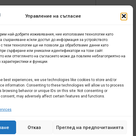
Управление на съгласие
урим най-добрите изживявания, ние използваме технологии като
за съхраняване и/или достъп до информация за устройството.
 с тези технологии ще ни позволи да обработваме данни като
при сърфиране или уникални идентификатори на този сайт.
то или оттеглянето на съгласието може да повлияе неблагоприятно на
 характеристики и функции.
he best experiences, we use technologies like cookies to store and/or
e information. Consenting to these technologies will allow us to process
 browsing behavior or unique IDs on this site. Not consenting or
 consent, may adversely affect certain features and functions.
rvices
мане
Отказ
Преглед на предпочитанията