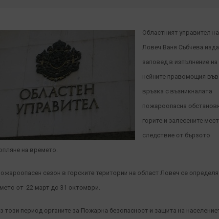
Областният управител на
Ловеч Ваня Събчева изд
заповед в изпълнение на
нейните правомощия във
връзка с възникналата
пожароопасна обстановк
горите и залесените мест
следствие от бързото
опляне на времето.
пожароопасен сезон в горските територии на област Ловеч се определ
мето от 22 март до 31 октомври.
з този период органите за Пожарна безопасност и защита на население