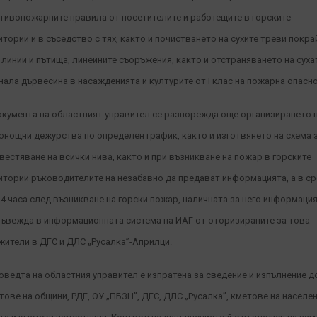
тивопожарните правила от посетителите и работещите в горските
итории и в съседство с тях, както и почистването на сухите треви покра
. линии и пътища, линейните съоръжения, както и отстраняването на суха
нала дървесина в насажденията и културите от І клас на пожарна опасно
окумента на областният управител се разпорежда още организирането 
онощни дежурства по определен график, както и изготвянето на схема 
вестяване на всички нива, както и при възникване на пожар в горските
итории ръководителите на незабавно да предават информацията, а в с
24 часа след възникване на горски пожар, наличната за него информация
въвежда в информационната система на ИАГ от оторизираните за това
жители в ДГС и ДЛС „Русалка”-Априлци.
оведта на областния управител е изпратена за сведение и изпълнение д
тове на общини, РДГ, ОУ „ПБЗН”, ДГС, ДЛС „Русалка”, кметове на населе