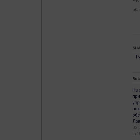
мес
обл
SHA
T
Rel
На 
при
упр
по
обс
Ло
03.
In 