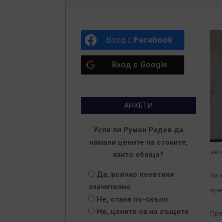
Вход с
Facebook
Вход с
Google
АНКЕТИ
Успя ли Румен Радев да
намали цените на стоките,
зат
както обеща?
Да, всичко поевтиня
За 
значително
вре
Не, стана по-скъпо
Не, цените са на същите
Пре