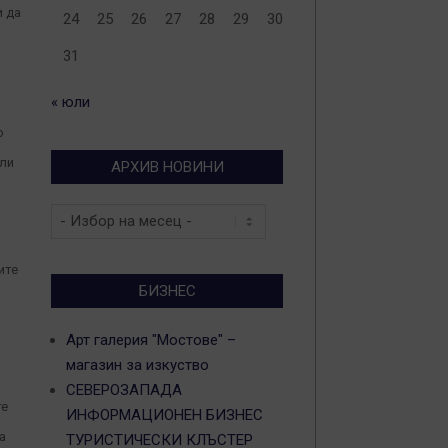
и да
24
25
26
27
28
29
30
31
« юли
о
ели
АРХИВ НОВИНИ
Архив
новини
ите
БИЗНЕС
Арт галерия "Мостове" –
магазин за изкуство
СЕВЕРОЗАПАДА
те
ИНФОРМАЦИОНЕН БИЗНЕС
а
ТУРИСТИЧЕСКИ КЛЪСТЕР