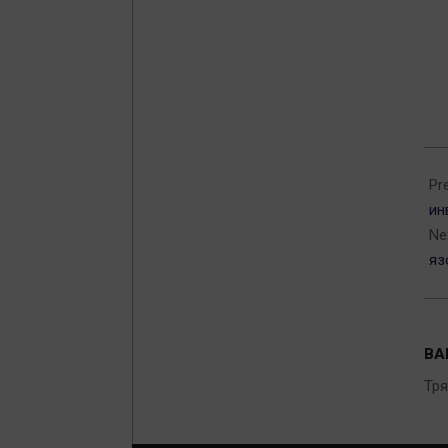
201
03-
Pr
22
ин
Ne
яз
ВА
Тр