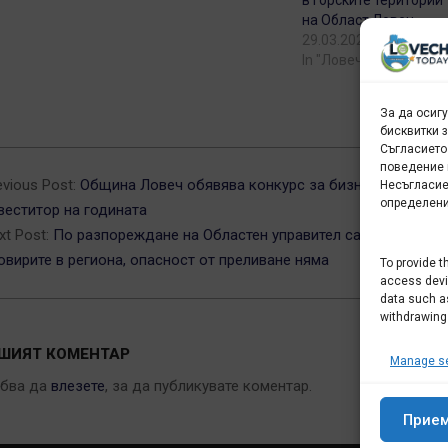
в горските територии
на Област Ловеч.
29.03.2024
In "Ловеч днес"
За да осиг
бисквитки 
Съгласието
3-
поведение 
evious Post:
Община Ловеч обявява конкурс за бизнесмен и
Несъгласие
определени
веститор на годината
xt Post:
По разпореждане на Областен управител са проверени
овирите в региона, опасност от преливане няма
To provide t
access devic
data such as
withdrawing
ШИЯТ КОМЕНТАР
Manage se
ябва да
влезете
, за да публикувате коментар.
Прие