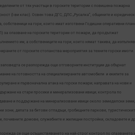
еделените от тях участъци в горските територии с повишена пожарна
сност (І-ви клас). Освен това ДГС, ДЛС „Русалка”, общините и юридическ
а, собственици на гори, които имат изготвени Годишни оперативни пла
П) за опазване на горските територии от пожари, да продължат
ълнението им, а собствениците на гори, които нямат такива, да изпълня
нираните от горските стопанства мероприятия за техните горски имоти.
 заповедта се разпорежда още отговорните институции да обърнат
мание на готовността на специализираните автомобили и екипите за
рулиране и първоначална атака на горски пожари; направата на нови и
държане на стари просеки и минерализовани ивици; контрола по
даване и поддържане на минерализовани ивици около земеделски земи
ни зони, депата за битови отпадъци, гробищните паркове, туристически
и, почивните домове, служебните и жилищни постройки, складовете и др
порежда се още осъществяването на най-строг контрол по спазването 