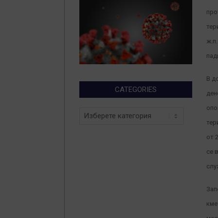
про
тер
ж.п
пад
В д
CATEGORIES
ден
опо
Categories
тер
от 
се 
слу
Зап
кме