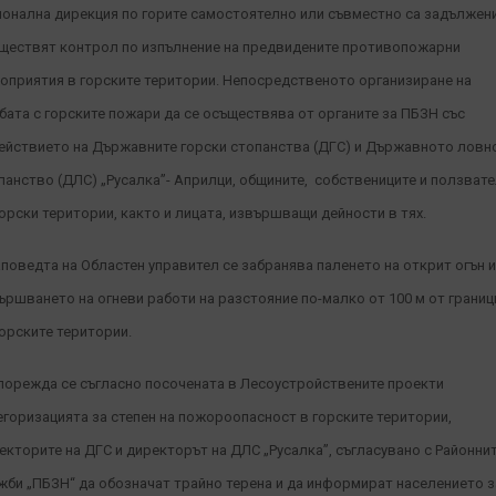
ионална дирекция по горите самостоятелно или съвместно са задължен
ществят контрол по изпълнение на предвидените противопожарни
оприятия в горските територии.
Непосредственото организиране на
бата с горските пожари да се осъществява от органите за ПБЗН със
ействието на Държавните горски стопанства (ДГС) и Държавното ловн
панство (ДЛС) „Русалка”- Априлци, общините, собствениците и ползват
горски територии, както и лицата, извършващи дейности в тях.
аповедта на Областен управител се забранява паленето на открит огън и
ършването на огневи работи на разстояние по-малко от 100 м от границ
горските територии.
порежда се съгласно посочената в Лесоустройствените проекти
егоризацията за степен на пожороопасност в горските територии,
екторите на ДГС и директорът на ДЛС „Русалка”, съгласувано с Районни
жби „ПБЗН“ да обозначат трайно терена и да информират населението з