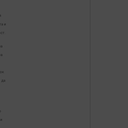
й
та и
ст.
на
за
рок
 да
о
ни