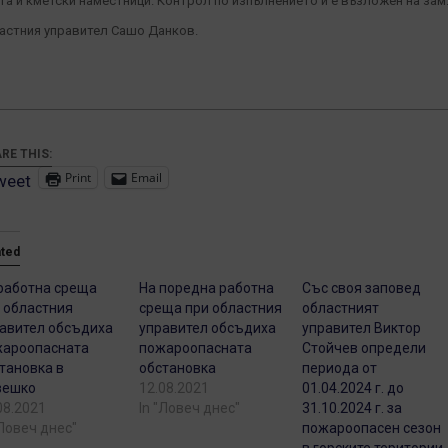
та и кметски наместници. Контрол по изпълнението й е възложен на зам.
астния управител Сашо Данков.
RE THIS:
Print
Email
weet
ated
работна среща
На поредна работна
Със своя заповед
 областния
среща при областния
областният
авител обсъдиха
управител обсъдиха
управител Виктор
жароопасната
пожароопасната
Стойчев определи
тановка в
обстановка
периода от
вешко
12.08.2021
01.04.2024 г. до
08.2021
In "Ловеч днес"
31.10.2024 г. за
"Ловеч днес"
пожароопасен сезон