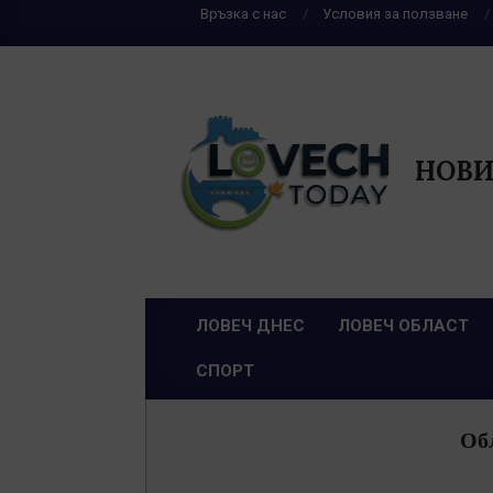
Skip
Връзка с нас
Условия за ползване
to
content
НОВИ
ЛОВЕЧ ДНЕС
ЛОВЕЧ ОБЛАСТ
Primary
СПОРТ
Navigation
Menu
Обл