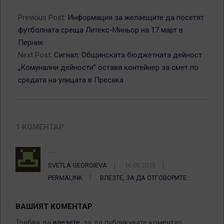
2013-
03-
Previous Post:
Информация за желаещите да посетят
15
футболната среща Литекс-Миньор на 17 март в
Перник
Next Post:
Сигнал: Общинската бюджетната дейност
„Комунални дейности” оставя контейнер за смет по
средата на улицата в Пресяка
1 КОМЕНТАР
……
SVETLA GEORGIEVA
16.03.2013
PERMALINK
ВЛЕЗТЕ, ЗА ДА ОТГОВОРИТЕ
ВАШИЯТ КОМЕНТАР
Трябва да
влезете
, за да публикувате коментар.