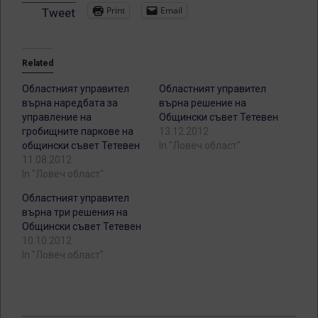
Print
Email
Tweet
Related
Областният управител
Областният управител
върна наредбата за
върна решение на
управление на
Общински съвет Тетевен
гробищните паркове на
13.12.2012
общински съвет Тетевен
In "Ловеч област"
11.08.2012
In "Ловеч област"
Областният управител
върна три решения на
Общински съвет Тетевен
10.10.2012
In "Ловеч област"