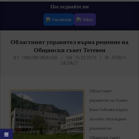
Primary
Последвайте ни
Navigation
Facebook
Viber
Menu
Областният управител върна решение на
Общински съвет Тетевен
BY:
ПАВЛИН ИВАНОВ
ON:
15.03.2013
IN:
ЛОВЕЧ
ОБЛАСТ
Областният
управител на Ловеч
Ваня Събчева върна
за ново обсъждане
решение на
Общински съвет