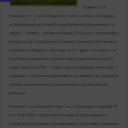
Тетевен от 26
февруари т. г. С него Общинският съвет е открил процедура
за провеждане на конкурс за възлагане на управлението на
„МБАЛ – Тетевен – д-р Ангел Пешев“ ЕООД, като е предвидил
конкурсът да се проведе от комисия, назначена със заповед
на кмета на общината, състояща се от 5 души. Посочено е, че
в състава на комисията се включват задължително юрист,
представител на РЗИ – Ловеч и двама общински съветници. С
решението се упълномощава кмета на общината да определи
състава на комисията за организиране и провеждане на
конкурса.
Решението на общинския съвет не е съобразено с Наредба №
9 от 26.06.2000 г. за условията и реда за провеждане на
конкурси за възлагане на управлението на лечебни заведения