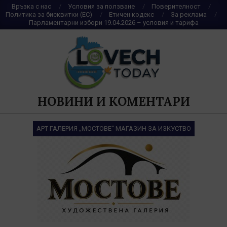
Skip
Връзка с нас
Условия за ползване
Поверителност
Политика за бисквитки (ЕС)
Етичен кодекс
За реклама
to
Парламентарни избори 19.04.2026 – условия и тарифа
content
НОВИНИ И КОМЕНТАРИ
АРТ ГАЛЕРИЯ „МОСТОВЕ“ МАГАЗИН ЗА ИЗКУСТВО