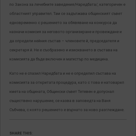
по Закона за лечебните заведения/Наредбата/, категоричен е
областният управител. Там се задължава общинският съвет
едновременно с решението за обявяване на конкурса да
назначи комисия за неговото организиране и провеждане и
да определи нейния състав – членовете й, председателя и
секретаря й. Не е съобразено и изискването в състава на
комисията да бъде включен и магистър по медицина.
Като не е спазил Наредбата и не е определил състава на
комисията за откритата процедура, като с това е натоварил
кмета на общината, Общински съвет Тетевен е допуснал
съществено нарушение, се казва в заповедта на Ваня
Събчева, с която решението е върнато за ново разглеждане.
SHARE THIS: