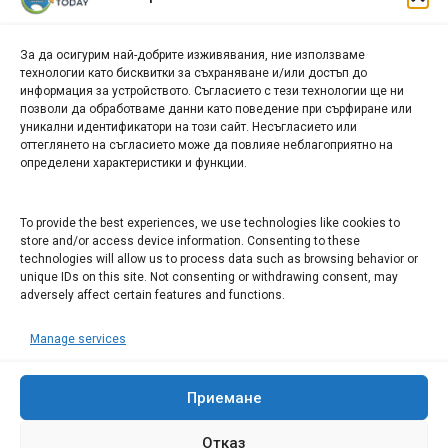
новини
За да осигурим най-добрите изживявания, ние използваме
БИЗНЕС
технологии като бисквитки за съхраняване и/или достъп до
информация за устройството. Съгласието с тези технологии ще ни
Арт галерия "Мостове" – магазин за изкуство
позволи да обработваме данни като поведение при сърфиране или
уникални идентификатори на този сайт. Несъгласието или
СЕВЕРОЗАПАДА ИНФОРМАЦИОНЕН БИЗНЕС
оттеглянето на съгласието може да повлияе неблагоприятно на
ТУРИСТИЧЕСКИ КЛЪСТЕР
определени характеристики и функции.
ИНСТИТУЦИИ В ЛОВЕЧ
To provide the best experiences, we use technologies like cookies to
store and/or access device information. Consenting to these
technologies will allow us to process data such as browsing behavior or
Административен съд Ловеч
unique IDs on this site. Not consenting or withdrawing consent, may
adversely affect certain features and functions.
Областна администрация Ловеч
Община Ловеч
Manage services
ОДМВР Ловеч
Окръжен съд Ловеч
Районен съд Ловеч
Приемане
Отказ