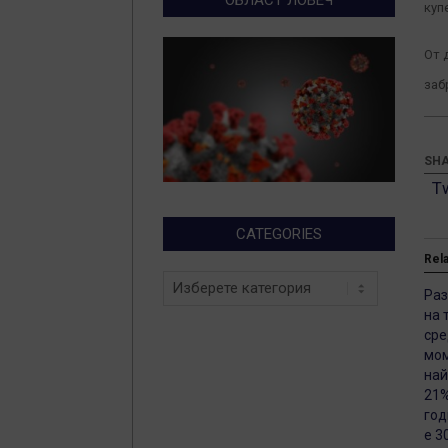
куп
От 
заб
SHA
T
CATEGORIES
Rel
Categories
Раз
на 
сре
мом
най
21%
год
е 3