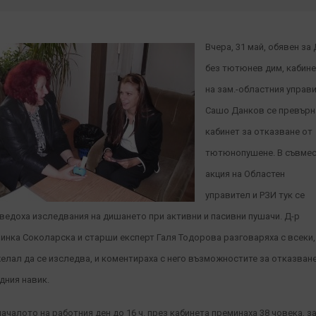
Вчера, 31 май, обявен за
без тютюнев дим, кабин
на зам.-областния управ
Сашо Данков се превърн
кабинет за отказване от
тютюнопушене. В съвме
акция на Областен
управител и РЗИ тук се
ведоха изследвания на дишането при активни и пасивни пушачи. Д-р
инка Соколарска и старши експерт Галя Тодорова разговаряха с всеки,
елал да се изследва, и коментираха с него възможностите за отказван
дния навик.
началото на работния ден до 16 ч. през кабинета преминаха 38 човека, за