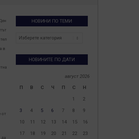
 Ден
НОВИНИ ПО ТЕМИ
етът
Новини
ител
по
теми
а в
НОВИНИТЕ ПО ДАТИ
стна
август 2026
П
В
С
Ч
П
С
Н
1
2
3
4
5
6
7
8
9
е от
10
11
12
13
14
15
16
17
18
19
20
21
22
23
 да