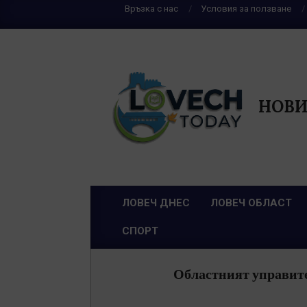
Skip
Връзка с нас
Условия за ползване
to
content
НОВИ
ЛОВЕЧ ДНЕС
ЛОВЕЧ ОБЛАСТ
Primary
СПОРТ
Navigation
Menu
Областният управите