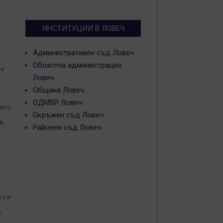
ИНСТИТУЦИИ В ЛОВЕЧ
Административен съд Ловеч
Областна администрация
на
Ловеч
Община Ловеч
ОДМВР Ловеч
нето
Окръжен съд Ловеч
 в
Районен съд Ловеч
та и
,