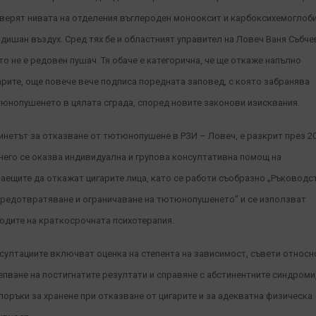
верят нивата на отделения въглероден монооксит и карбоксихемоглоб
здишан въздух.
Сред тях бе и областният управител на Ловеч Ваня Събче
то не е редовен пушач. Тя обаче е категорична, че ще откаже напълно
арите, още повече вече подписа поредната заповед, с която забранява
юнопушенето в цялата сграда, според новите законови изисквания.
инетът за отказване от тютюнопушене в РЗИ – Ловеч, е разкрит през 2
В него се оказва индивидуална и групова консултативна помощ на
аещите да откажат цигарите лица, като се работи съобразно „Ръководс
предотвратяване и ограничаване на тютюнопушенето” и се използват
одите на краткосрочната психотерапия.
султациите включват оценка на степента на зависимост, съвети относн
епване на постигнатите резултати и справяне с абстинентните синдроми
поръки за хранене при отказване от цигарите и за адекватна физическа