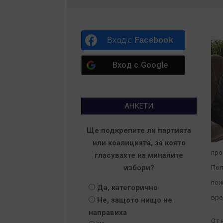
Вход с
Facebook
Вход с
Google
АНКЕТИ
Ще подкрепите ли партията
или коалицията, за която
про
гласувахте на миналите
избори?
Пол
пож
Да, категорично
вре
Не, защото нищо не
направиха
От 