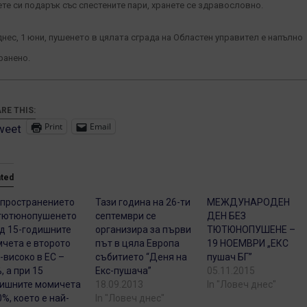
ете си подарък със спестените пари, хранете се здравословно.
днес, 1 юни, пушенето в цялата сграда на Областен управител е напълно
ранено.
RE THIS:
Print
Email
weet
ated
пространението
Тази година на 26-ти
МЕЖДУНАРОДЕН
тютюнопушенето
септември се
ДЕН БЕЗ
д 15-годишните
организира за първи
ТЮТЮНОПУШЕНЕ –
чета е второто
път в цяла Европа
19 НОЕМВРИ „ЕКС
-високо в ЕС –
събитието “Деня на
пушач БГ”
, а при 15
Екс-пушача”
05.11.2015
ишните момичета
18.09.2013
In "Ловеч днес"
0%, което е най-
In "Ловеч днес"