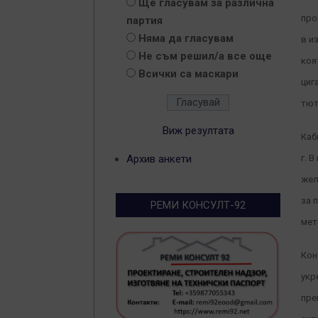
Ще гласувам за различна
про
партия
Няма да гласувам
в и
Не съм решил/а все още
коя
Всички са маскари
циг
тют
Виж резултата
Каб
Архив анкети
г. 
жел
за 
РЕМИ КОНСУЛТ-92
мет
Кон
укр
пре