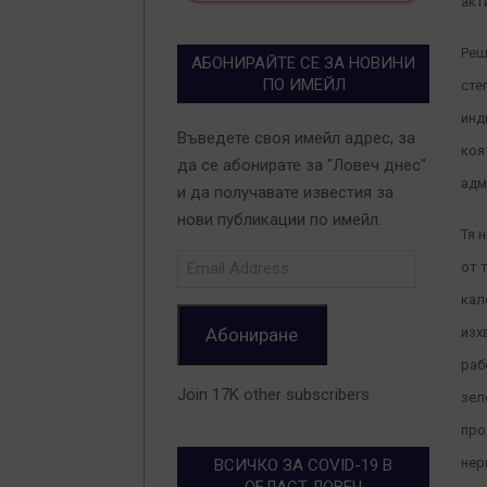
акт
Реш
АБОНИРАЙТЕ СЕ ЗА НОВИНИ
ПО ИМЕЙЛ
сте
инд
Въведете своя имейл адрес, за
коя
да се абонирате за "Ловеч днес"
адм
и да получавате известия за
нови публикации по имейл.
Тя 
Email
от 
Address
кал
Абониране
изх
раб
Join 17K other subscribers
зел
про
нер
ВСИЧКО ЗА COVID-19 В
ОБЛАСТ ЛОВЕЧ