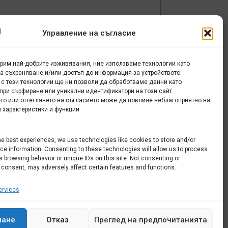
Управление на съгласие
урим най-добрите изживявания, ние използваме технологии като
за съхраняване и/или достъп до информация за устройството.
 с тези технологии ще ни позволи да обработваме данни като
ор
при сърфиране или уникални идентификатори на този сайт.
то или оттеглянето на съгласието може да повлияе неблагоприятно на
 характеристики и функции.
 –
he best experiences, we use technologies like cookies to store and/or
e information. Consenting to these technologies will allow us to process
 browsing behavior or unique IDs on this site. Not consenting or
 consent, may adversely affect certain features and functions.
rvices
мане
Отказ
Преглед на предпочитанията