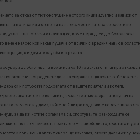
ивност.
ението за отказ от тютюнопушене е строго индивидуално и зависи от
пента на мотивация и степента на зависимост и затова се работи по
ивидуален план с всеки отказващ се, коментира днес д-р Соколарска,
то вече е наясно кой какъв пушач е от всички с вредния навик в област
инистрация, а и другите служби в сградата.
не се умори да обяснява на всеки кои са 10-те важни стъпки при отказва
тютюнопушене – определете дата за спиране на цигарите, отбележете я
ендара си и потърсете подкрепата от вашите приятели и колеги,
върлете запалките и пепелниците, създайте атмосфера на непушач на
отното си място и у дома, пийте по 2 литра вода, яжте повече плодове и
енчуци, за да изчистите организма си, спортувайте, разхождайте се
дължително навън, мислете позитивно – главоболието, сухотата в уста
вността и повишения апетит скоро ще изчезнат, стойте далеч от пушачи