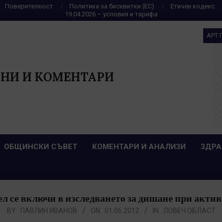
Поверителност
Политика за бисквитки (ЕС)
Етичен кодекс
19.04.2026 – условия и тарифа
АРТ 
НИ И КОМЕНТАРИ
ОБЩИНСКИ СЪВЕТ
КОМЕНТАРИ И АНАЛИЗИ
ЗДРА
л се включи в изследването за дишане при акти
BY:
ПАВЛИН ИВАНОВ
ON:
01.06.2012
IN:
ЛОВЕЧ ОБЛАСТ