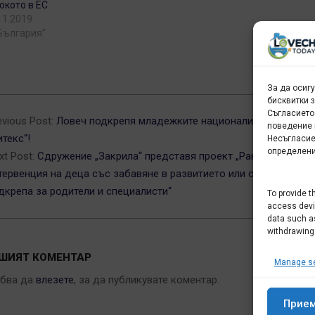
окото в ЕС
11.2019
"България"
За да осиг
бисквитки 
2-
Съгласието
evious Post:
Ловеч подкрепя младежките национали и своят отб
поведение 
итекс“!
Несъгласие
определени
xt Post:
Сдружение „Закрила“ представя проект „Ранна
тервенция на деца със забавяне в развитието или с увреждания
дкрепа за родители и специалисти“
To provide t
access devic
data such as
withdrawing
ШИЯТ КОМЕНТАР
Manage se
ябва да
влезете
, за да публикувате коментар.
Прие