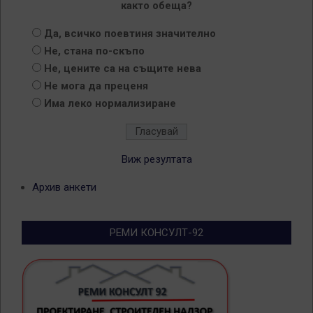
както обеща?
Да, всичко поевтиня значително
Не, стана по-скъпо
Не, цените са на същите нева
Не мога да преценя
Има леко нормализиране
Виж резултата
Архив анкети
РЕМИ КОНСУЛТ-92