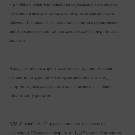
игри. Нека очичките ви винаги да се усмихват така весело,
нека винаги има слънце над вас, обърна се към дечицата
Събчева. Тя пожела и на персонала на детското заведение
много търпение и все така да са всеотдайни при работата с
малките.
И за да са весели и приятни дните ви, подарявам топки,
пъзели, конструктори – хем да се забавлявате, хем да
спортувате, хем да научавате разни важни неща, обяви
областният управител.
ОДЗ „Слънце” има 12 групи, в които се възпитават и
отглеждат 274 деца на възраст от 1 до 7 години. В детското