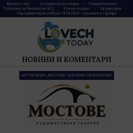
Skip
Връзка с нас
Условия за ползване
Поверителност
Политика за бисквитки (ЕС)
Етичен кодекс
За реклама
to
Парламентарни избори 19.04.2026 – условия и тарифа
content
НОВИНИ И КОМЕНТАРИ
АРТ ГАЛЕРИЯ „МОСТОВЕ“ МАГАЗИН ЗА ИЗКУСТВО