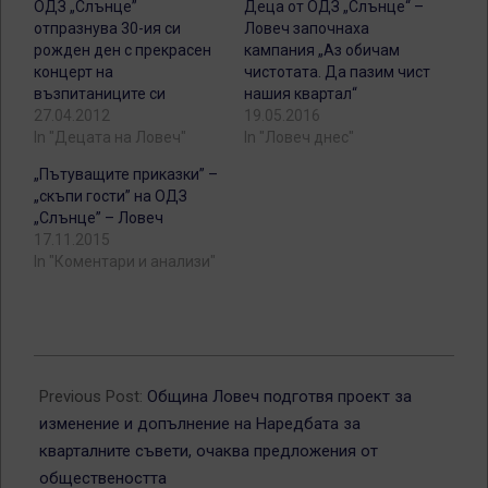
ОДЗ „Слънце”
Деца от ОДЗ „Слънце“ –
отпразнува 30-ия си
Ловеч започнаха
рожден ден с прекрасен
кампания „Аз обичам
концерт на
чистотата. Да пазим чист
възпитаниците си
нашия квартал“
27.04.2012
19.05.2016
In "Децата на Ловеч"
In "Ловеч днес"
„Пътуващите приказки” –
„скъпи гости” на ОДЗ
„Слънце” – Ловеч
17.11.2015
In "Коментари и анализи"
2012-
04-
Previous Post:
Община Ловеч подготвя проект за
28
изменение и допълнение на Наредбата за
кварталните съвети, очаква предложения от
обществеността