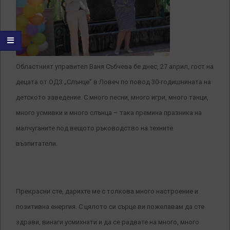
Областният управител Ваня Събчева бе днес, 27 април, гост на
децата от ОДЗ „Слънце” в Ловеч по повод 30-годишнината на
детското заведение. С много песни, много игри, много танци,
много усмивки и много слънца – така премина празника на
малчуганите под вещото ръководство на техните
възпитатели.
Прекрасни сте, дарихте ме с толкова много настроение и
позитивна енергия. С цялото си сърце ви пожелавам да сте
здрави, винаги усмихнати и да се радвате на много, много