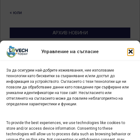
« юли
АРХИВ НОВИНИ
Архив
Управление на съгласие
новини
За да осигурим най-добрите изживявания, ние използваме
БИЗНЕС
технологии като бисквитки за съхраняване и/или достъп до
информация за устройството. Съгласието с тези технологии ще ни
Арт галерия "Мостове" – магазин за изкуство
позволи да обработваме данни като поведение при сърфиране или
уникални идентификатори на този сайт. Несъгласието или
СЕВЕРОЗАПАДА ИНФОРМАЦИОНЕН БИЗНЕС
оттеглянето на съгласието може да повлияе неблагоприятно на
ТУРИСТИЧЕСКИ КЛЪСТЕР
определени характеристики и функции.
ИНСТИТУЦИИ В ЛОВЕЧ
To provide the best experiences, we use technologies like cookies to
store and/or access device information. Consenting to these
technologies will allow us to process data such as browsing behavior or
Административен съд Ловеч
unique IDs on this site. Not consenting or withdrawing consent, may