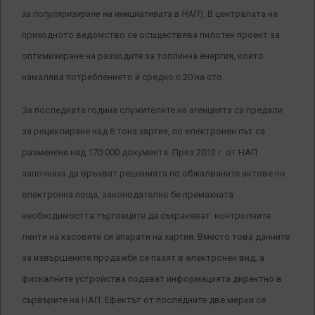
за популяризиране на инициативата в НАП
). В централата на
приходното ведомство се осъществява пилотен проект за
оптимизиране на разходите за топлинна енергия, който
намалява потреблението й средно с 20 на сто.
За последната година служителите на агенцията са предали
за рециклиране над 6 тона хартия, по електронен път са
разменени над 170 000 документа. През 2012 г. от НАП
започнаха да връчват решенията по обжалваните актове по
електронна поща, законодателно бе премахната
необходимостта търговците да съхраняват контролните
ленти на касовите си апарати на хартия. Вместо това данните
за извършените продажби се пазят в електронен вид, а
фискалните устройства подават информацията директно в
сървърите на НАП. Ефектът от последните две мерки се