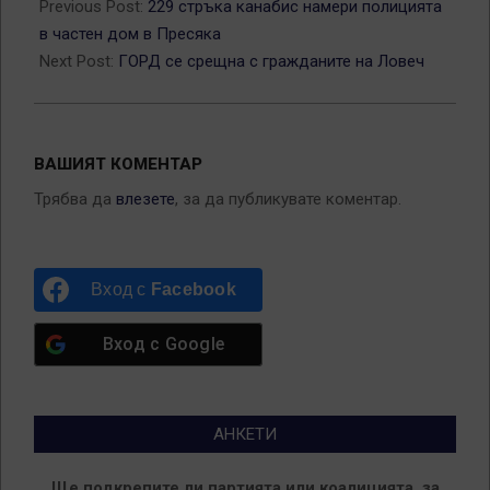
06-
Previous Post:
229 стръка канабис намери полицията
29
в частен дом в Пресяка
Next Post:
ГОРД се срещна с гражданите на Ловеч
ВАШИЯТ КОМЕНТАР
Трябва да
влезете
, за да публикувате коментар.
Вход с
Facebook
Вход с
Google
АНКЕТИ
Ще подкрепите ли партията или коалицията, за