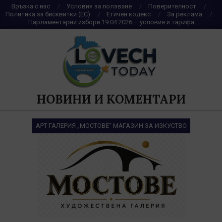
Skip
Връзка с нас
Условия за ползване
Поверителност
Политика за бисквитки (ЕС)
Етичен кодекс
За реклама
to
Парламентарни избори 19.04.2026 – условия и тарифа
content
НОВИНИ И КОМЕНТАРИ
АРТ ГАЛЕРИЯ „МОСТОВЕ“ МАГАЗИН ЗА ИЗКУСТВО