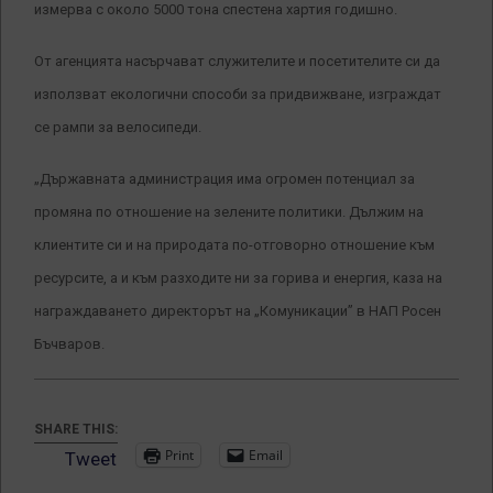
измерва с около 5000 тона спестена хартия годишно.
От агенцията насърчават служителите и посетителите си да
използват екологични способи за придвижване, изграждат
се рампи за велосипеди.
„Държавната администрация има огромен потенциал за
промяна по отношение на зелените политики. Дължим на
клиентите си и на природата по-отговорно отношение към
ресурсите, а и към разходите ни за горива и енергия, каза на
награждаването директорът на „Комуникации” в НАП Росен
Бъчваров.
SHARE THIS:
Print
Email
Tweet