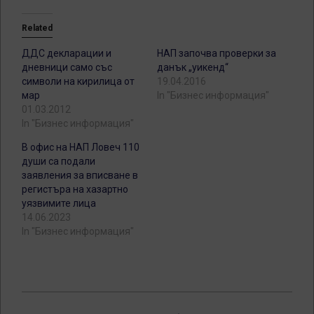
Related
ДДС декларации и
НАП започва проверки за
дневници само със
данък „уикенд“
символи на кирилица от
19.04.2016
мар
In "Бизнес информация"
01.03.2012
In "Бизнес информация"
В офис на НАП Ловеч 110
души са подали
заявления за вписване в
регистъра на хазартно
уязвимите лица
14.06.2023
In "Бизнес информация"
2012-