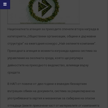
Националната агенция за приходите спечели втора награда в
категорията „Обществени организации, общини и държавни
структури” на ежегодния конкурс „Най-зелените компании”.
Приходната агенция в момента изгражда единна система за
управление на околната среда, която ще регулира
дейностите на приходното ведомство, влияещи върху
средата.
В НАП от повече от две години е въведен безхартиен
вътрешен обмен на документи, система за рециклиране на
употребяваната хартия и механизъм за събиране на опасни
отпадъци (
вижте прикачени част от материалите от кампанията