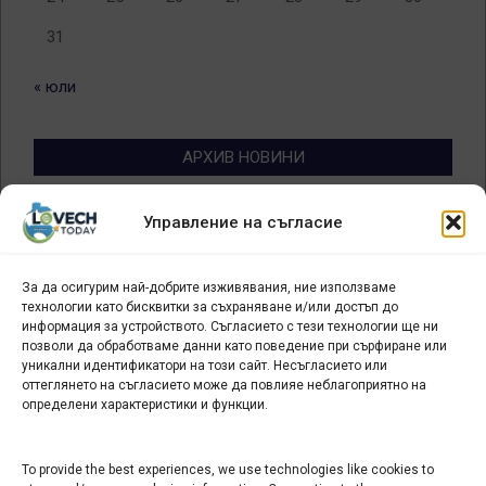
31
« юли
АРХИВ НОВИНИ
Архив
Управление на съгласие
новини
За да осигурим най-добрите изживявания, ние използваме
БИЗНЕС
технологии като бисквитки за съхраняване и/или достъп до
информация за устройството. Съгласието с тези технологии ще ни
Арт галерия "Мостове" – магазин за изкуство
позволи да обработваме данни като поведение при сърфиране или
уникални идентификатори на този сайт. Несъгласието или
СЕВЕРОЗАПАДА ИНФОРМАЦИОНЕН БИЗНЕС
оттеглянето на съгласието може да повлияе неблагоприятно на
ТУРИСТИЧЕСКИ КЛЪСТЕР
определени характеристики и функции.
ИНСТИТУЦИИ В ЛОВЕЧ
To provide the best experiences, we use technologies like cookies to