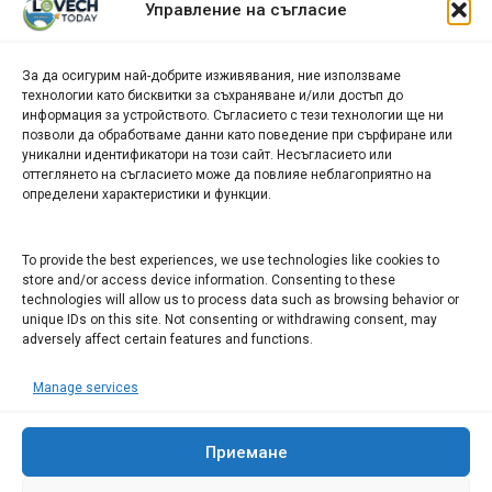
Управление на съгласие
новини
За да осигурим най-добрите изживявания, ние използваме
БИЗНЕС
технологии като бисквитки за съхраняване и/или достъп до
информация за устройството. Съгласието с тези технологии ще ни
Арт галерия "Мостове" – магазин за изкуство
позволи да обработваме данни като поведение при сърфиране или
уникални идентификатори на този сайт. Несъгласието или
СЕВЕРОЗАПАДА ИНФОРМАЦИОНЕН БИЗНЕС
оттеглянето на съгласието може да повлияе неблагоприятно на
ТУРИСТИЧЕСКИ КЛЪСТЕР
определени характеристики и функции.
ИНСТИТУЦИИ В ЛОВЕЧ
To provide the best experiences, we use technologies like cookies to
store and/or access device information. Consenting to these
technologies will allow us to process data such as browsing behavior or
Административен съд Ловеч
unique IDs on this site. Not consenting or withdrawing consent, may
Областна администрация Ловеч
adversely affect certain features and functions.
Община Ловеч
Manage services
ОДМВР Ловеч
Окръжен съд Ловеч
Районен съд Ловеч
Приемане