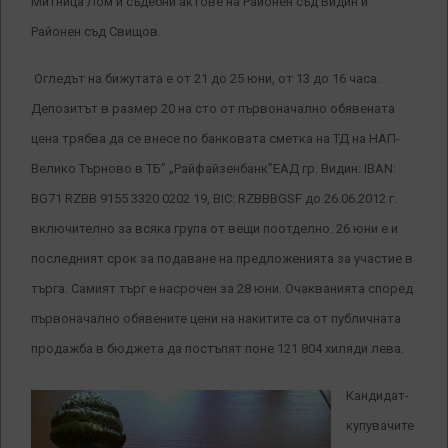
Митница Лом и съдебни актове на Районен съд Видин и
Районен съд Свищов.
Огледът на бижутата е от 21 до 25 юни, от 13 до 16 часа.
Депозитът в размер 20 на сто от първоначално обявената
цена трябва да се внесе по банковата сметка на ТД на НАП-
Велико Търново в ТБ” „Райфайзенбанк”ЕАД гр. Видин: IBAN:
BG71 RZBB 9155 3320 0202 19, BIC: RZBBBGSF до 26.06.2012 г.
включително за всяка група от вещи поотделно. 26 юни е и
последният срок за подаване на предложенията за участие в
търга. Самият търг е насрочен за 28 юни. Очакванията според
първоначално обявените цени на накитите са от публичната
продажба в бюджета да постъпят поне 121 804 хиляди лева.
Кандидат-
купувачите