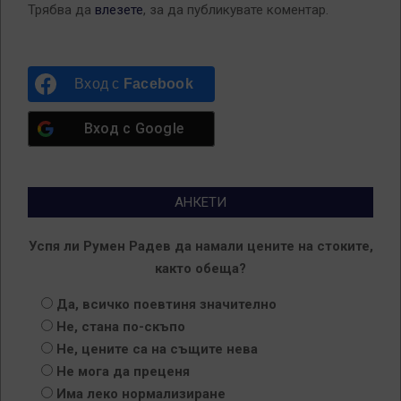
Трябва да
влезете
, за да публикувате коментар.
Вход с
Facebook
Вход с
Google
АНКЕТИ
Успя ли Румен Радев да намали цените на стоките,
както обеща?
Да, всичко поевтиня значително
Не, стана по-скъпо
Не, цените са на същите нева
Не мога да преценя
Има леко нормализиране