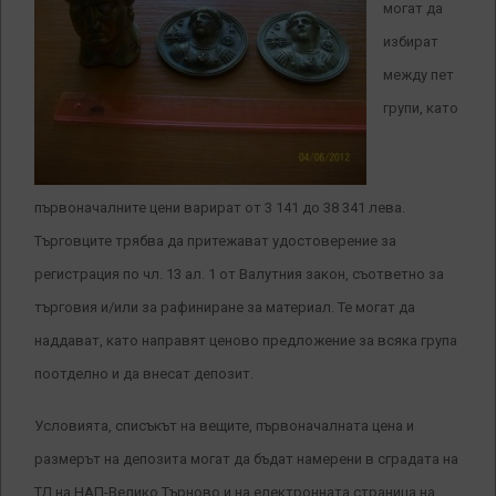
могат да
избират
между пет
групи, като
първоначалните цени варират от 3 141 до 38 341 лева.
Търговците трябва да притежават удостоверение за
регистрация по чл. 13 ал. 1 от Валутния закон, съответно за
търговия и/или за рафиниране за материал. Те могат да
наддават, като направят ценово предложение за всяка група
поотделно и да внесат депозит.
Условията, списъкът на вещите, първоначалната цена и
размерът на депозита могат да бъдат намерени в сградата на
ТД на НАП-Велико Търново и на електронната страница на