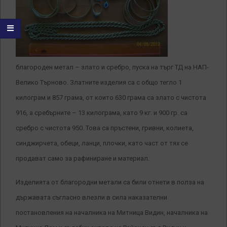
благороден метал – злато и сребро, пуска на търг ТД на НАП-
Велико Търново. Златните изделия са с общо тегло 1
килограм и 857 грама, от които 630 грама са злато с чистота
916, а сребърните – 13 килограма, като 9 кг. и 900 гр. са
сребро с чистота 950. Това са пръстени, гривни, колиета,
синджирчета, обеци, ланци, плочки, като част от тях се
продават само за рафиниране и материал.
Изделията от благородни метали са били отнети в полза на
държавата съгласно влезли в сила наказателни
постановления на началника на Митница Видин, началника на