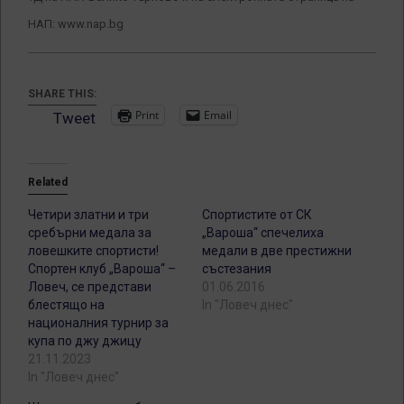
НАП: www.nap.bg
SHARE THIS:
Print
Email
Tweet
Related
Четири златни и три
Спортистите от СК
сребърни медала за
„Вароша“ спечелиха
ловешките спортисти!
медали в две престижни
Спортен клуб „Вароша“ –
състезания
Ловеч, се представи
01.06.2016
блестящо на
In "Ловеч днес"
националния турнир за
купа по джу джицу
21.11.2023
In "Ловеч днес"