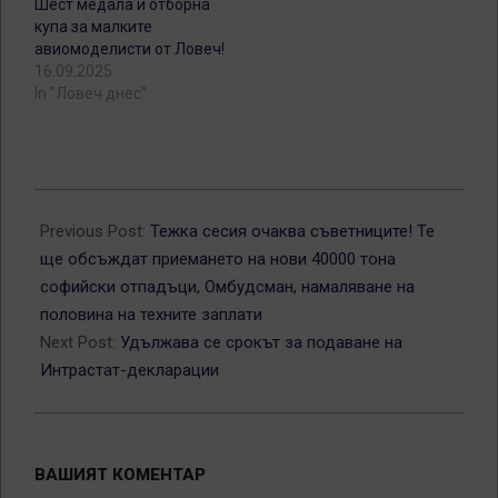
Шест медала и отборна
купа за малките
авиомоделисти от Ловеч!
16.09.2025
In "Ловеч днес"
2012-
06-
Previous Post:
Тежка сесия очаква съветниците! Те
18
ще обсъждат приемането на нови 40000 тона
софийски отпадъци, Омбудсман, намаляване на
половина на техните заплати
Next Post:
Удължава се срокът за подаване на
Интрастат-декларации
ВАШИЯТ КОМЕНТАР