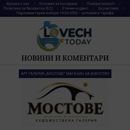
Skip
Връзка с нас
Условия за ползване
Поверителност
Политика за бисквитки (ЕС)
Етичен кодекс
За реклама
to
Парламентарни избори 19.04.2026 – условия и тарифа
content
НОВИНИ И КОМЕНТАРИ
АРТ ГАЛЕРИЯ „МОСТОВЕ“ МАГАЗИН ЗА ИЗКУСТВО