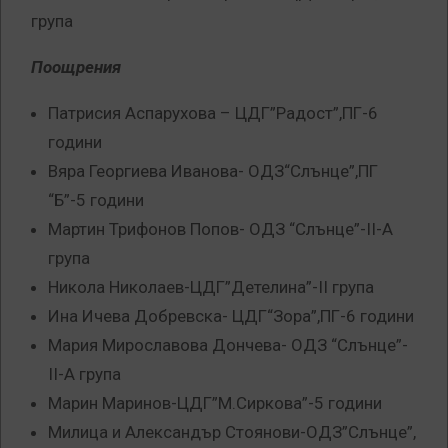
група
Поощрения
Патрисия Аспарухова – ЦДГ”Радост”,ПГ-6
години
Вяра Георгиева Иванова- ОДЗ“Слънце”,ПГ
“Б”-5 години
Мартин Трифонов Попов- ОДЗ “Слънце”-II-А
група
Никола Николаев-ЦДГ”Детелина”-II група
Ина Ичева Добревска- ЦДГ“Зора”,ПГ-6 години
Мария Мирославова Дончева- ОДЗ “Слънце”-
II-А група
Марин Маринов-ЦДГ”М.Сиркова”-5 години
Милица и Александър Стоянови-ОДЗ”Слънце”,