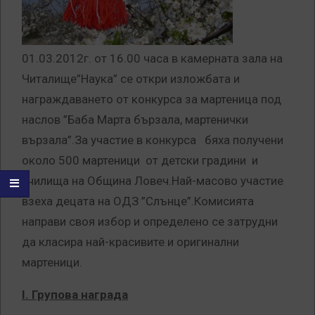
01.03.2012г. от 16.00 часа в камерната зала на
Читалище”Наука” се откри изложбата и
награждаването от конкурса за мартеница под
наслов ”Баба Марта бързала, мартенички
вързала”.За участие в конкурса бяха получени
около 500 мартеници от детски градини и
училища на Община Ловеч.Най-масово участие
взеха децата на ОДЗ ”Слънце”.Комисията
направи своя избор и определено се затрудни
да класира най-красивите и оригинални
мартеници.
І. Групова награда