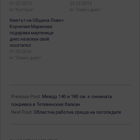
01.02.2013
25.02.2013
In "Култура"
In "Ловеч днес"
Кметът на Община Ловеч
Корнелия Маринова
подарява мартеници
днес на всеки свой
посетител
01.03.2016
In "Ловеч днес"
2012-
03-
Previous Post:
Между 140 и 180 см. е снежната
02
покривка в Тетевенския балкан
Next Post:
Областна работна среща на логопедите