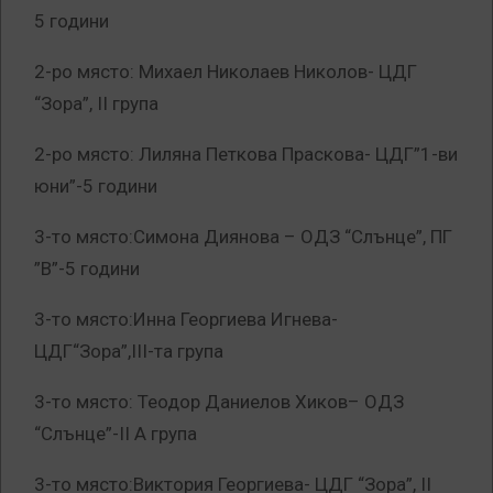
5 години
2-ро място: Михаел Николаев Николов- ЦДГ
“Зора”, II група
2-ро място: Лиляна Петкова Праскова- ЦДГ”1-ви
юни”-5 години
3-то място:Симона Диянова – ОДЗ “Слънце”, ПГ
”В”-5 години
3-то място:Инна Георгиева Игнева-
ЦДГ“Зора”,III-та група
3-то място: Теодор Даниелов Хиков– ОДЗ
“Слънце”-II А група
3-то място:Виктория Георгиева- ЦДГ “Зора”, II