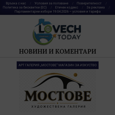
Skip
Връзка с нас
Условия за ползване
Поверителност
Политика за бисквитки (ЕС)
Етичен кодекс
За реклама
to
Парламентарни избори 19.04.2026 – условия и тарифа
content
НОВИНИ И КОМЕНТАРИ
АРТ ГАЛЕРИЯ „МОСТОВЕ“ МАГАЗИН ЗА ИЗКУСТВО