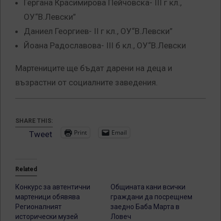
Гергана Красимирова Пейчовска- III г кл.,
ОУ“В.Левски”
Даниел Георгиев- II г кл., ОУ“В.Левски”
Йоана Радославова- III б кл., ОУ“В.Левски
Мартениците ще бъдат дарени на деца и
възрастни от социалните заведения.
SHARE THIS:
Print
Email
Tweet
Related
Конкурс за автентични
Общината кани всички
мартеници обявява
граждани да посрещнем
Регионалният
заедно Баба Марта в
исторически музей
Ловеч