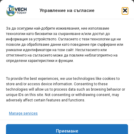
Архив
Управление на съгласие
новини
За да осигурим най-добрите изживявания, ние използваме
БИЗНЕС
технологии като бисквитки за съхраняване и/или достъп до
информация за устройството. Съгласието с тези технологии ще ни
Арт галерия "Мостове" – магазин за изкуство
позволи да обработваме данни като поведение при сърфиране или
уникални идентификатори на този сайт. Несъгласието или
СЕВЕРОЗАПАДА ИНФОРМАЦИОНЕН БИЗНЕС
оттеглянето на съгласието може да повлияе неблагоприятно на
ТУРИСТИЧЕСКИ КЛЪСТЕР
определени характеристики и функции.
ИНСТИТУЦИИ В ЛОВЕЧ
To provide the best experiences, we use technologies like cookies to
store and/or access device information. Consenting to these
technologies will allow us to process data such as browsing behavior or
Административен съд Ловеч
unique IDs on this site. Not consenting or withdrawing consent, may
Областна администрация Ловеч
adversely affect certain features and functions.
Община Ловеч
Manage services
ОДМВР Ловеч
Окръжен съд Ловеч
Районен съд Ловеч
Приемане