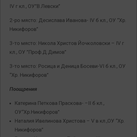
IV г кл., ОУ”В.Левски”
2-ро място: Десислава Иванова- ІV б кл., ОУ “Хр.
Никифоров”
3-то място: Никола Христов Йочколовски – IV г
кл., ОУ ”Проф.Д.Димов”
3-то място: Росица и Деница Босеви-VI б кл., ОУ
“Хр. Никифоров”
Поощрения
Катерина Петкова Праскова- –II б кл.,
ОУ“Хр.Никифоров”
Наталия Ивелинова Христова – V в кл.,ОУ “Хр.
Никифоров”