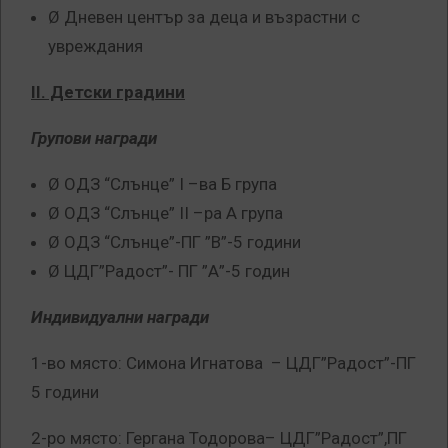
Ø Дневен център за деца и възрастни с
увреждания
І
I
. Детски градини
Групови награди
Ø ОДЗ “Слънце” I –ва Б група
Ø ОДЗ “Слънце” II –ра А група
Ø ОДЗ “Слънце”-ПГ ”В”-5 години
Ø ЦДГ”Радост”- ПГ ”А”-5 годин
Индивидуални награди
1-во място: Симона Игнатова – ЦДГ”Радост”-ПГ
5 години
2-ро място: Гергана Тодорова– ЦДГ”Радост”,ПГ