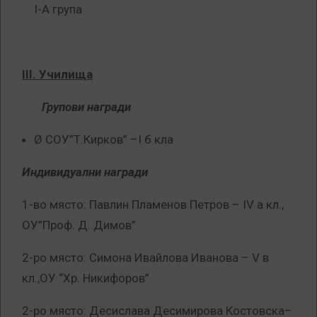
I-А група
ІІІ. Училища
Групови награди
Ø СОУ”Т.Кирков” –I б кла
Индивидуални награди
1-во място: Павлин Пламенов Петров – ІV а кл.,
ОУ”Проф. Д. Димов”
2-ро място: Симона Ивайлова Иванова – V в
кл.,ОУ “Хр. Никифоров”
2-ро място: Десислава Десимирова Костовска–