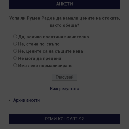
АНКЕТИ
Успя ли Румен Радев да намали цените на стоките,
както обеща?
Да, всичко поевтиня значително
Не, стана по-скъпо
Не, цените са на същите нева
Не мога да преценя
Има леко нормализиране
Виж резултата
Архив анкети
РЕМИ КОНСУЛТ-92