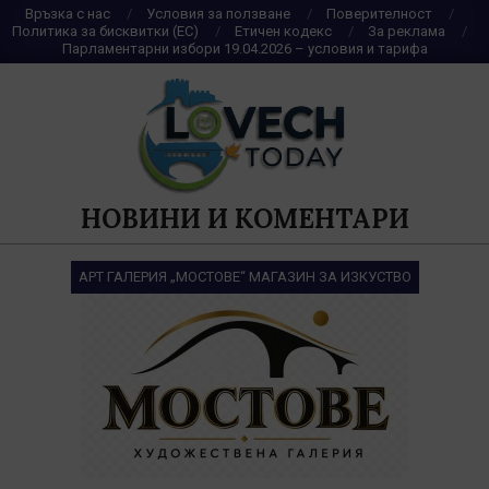
Skip
Връзка с нас
Условия за ползване
Поверителност
Политика за бисквитки (ЕС)
Етичен кодекс
За реклама
to
Парламентарни избори 19.04.2026 – условия и тарифа
content
НОВИНИ И КОМЕНТАРИ
АРТ ГАЛЕРИЯ „МОСТОВЕ“ МАГАЗИН ЗА ИЗКУСТВО