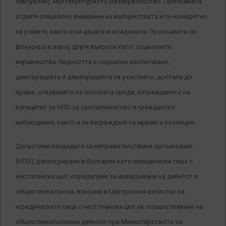
сексуални), мултикултурното разбирателство.
Програмата
отделя специално внимание на малцинствата и по-конкретно
на ромите, както и на децата и младежите. Програмата се
фокусира и върху други въпроси като: социалните
неравенства, бедността и социално изключване,
демокрацията и демокрацията на участието; достъпа до
права, опазването на околната среда, изграждането на
капацитет за НПО за застъпничество и гражданско
наблюдение, както и за изграждане на мрежи и коалиции.
Допустими кандидати са неправителствени организации
(НПО), регистрирани в България като юридически лица с
нестопанска цел, определени за извършване на дейност в
обществена полза, вписани в Централния регистър на
юридическите лица с нестопанска цел за осъществяване на
общественополезна дейност при Министерството на