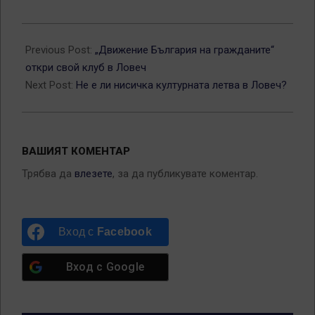
2013-
02-
Previous Post:
„Движение България на гражданите“
04
откри свой клуб в Ловеч
Next Post:
Не е ли нисичка културната летва в Ловеч?
ВАШИЯТ КОМЕНТАР
Трябва да
влезете
, за да публикувате коментар.
Вход с
Facebook
Вход с
Google