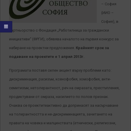
– София
(ИИО –
София), в
партньорство с Фондация „Работилница за граждански
инициативи“ (ФРГИ), обявява началото на първия конкурс за
набиране на проектни предложения.
Крайният срок за
подаване на проектите е 1 април 2013г.
Програмата поставя силен акцент върху проблеми като:
дискриминация, расизъм, ксенофобия, хомофобия, анти-
семитизъм, нетолерантност, реч на омразата, престъпления,
продиктувани от омраза, насилието по полов признак.
Очаква се проектитеактивно да допринасят за насърчаване
на толерантността и не-дискриминацията, зачитането на
правата на човека и малцинствата (етнически, религиозни,