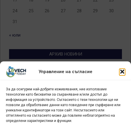
24
25
26
27
28
29
30
31
« юли
АРХИВ НОВИНИ
Архив
Управление на съгласие
новини
За да осигурим най-добрите изживявания, ние използваме
БИЗНЕС
технологии като бисквитки за съхраняване и/или достъп до
информация за устройството. Съгласието с тези технологии ще ни
Арт галерия "Мостове" – магазин за изкуство
позволи да обработваме данни като поведение при сърфиране или
уникални идентификатори на този сайт. Несъгласието или
СЕВЕРОЗАПАДА ИНФОРМАЦИОНЕН БИЗНЕС
оттеглянето на съгласието може да повлияе неблагоприятно на
ТУРИСТИЧЕСКИ КЛЪСТЕР
определени характеристики и функции.