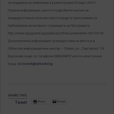
за подаване на заявления за регистрация 25 март 2013 г.
Повече информация, както и подробните насоки за
кандидатстване и всички съпътстващи ги приложения са
публикувани на интернет страницата на Програмата
http://www.ngogrants.bg/public/portfolios/newsItem.cfm?id=33.
Допълнителна информация се предоставя на място и в
Областен информационен център – Ловеч, ул. „Търговска” 29,
Барокови къщи, по телефона 068/604297 или по електронна
поща:
oic.lovech@eufunds.bg
SHARE THIS:
Print
Email
Tweet