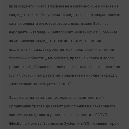
правосъдието, чието вписване не е заличено към момента на
кандидатстване. Допустими кандидати по настоящия конкурс
са и читалищата в съответствие с действащия Закон за
народните читалища, и Българският червен кръст. В рамките
на два месеца кандидатите ще имат възможност да
подготвят и подадат проектните си предложения в четири
тематични области: „Демокрация, права на човека и добро
управление“, „Социално включване и овластяване на уязвими
групи“, „Устойчиво развитие и опазване на околната среда“,
„Изграждане на капацитет на НПО“.
За да кандидатстват, допустимите неправителствени
организации трябва да заявят регистрация в Електронната
система за подаване и управление на проекти – ЕСПУП
(Electronic Proposal Submission System – EPSS). Крайният срок