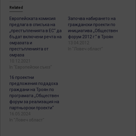
Related
Европейската комисия
Започва набирането на
предлага в списъка на
граждански проекти по
„престъпленията в ЕС“ да
инициатива „Обществен
бъдат включени речта на
форум 2012 г.” в Троян
омразата и
13.04.2012
престъпленията от
In "Ловеч област"
омраза
10.12.2021
In "Европейски съюз"
16 проектни
предложения подадоха
граждани на Троян по
програмата „Обществен
форум за реализация на
партньорски проекти“
16.05.2024
In "Ловеч област"