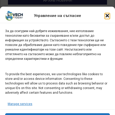
АРХИВ НОВИНИ
Архив
Управление на съгласие
новини
За да осигурим най-добрите изживявания, ние използваме
БИЗНЕС
технологии като бисквитки за съхраняване и/или достъп до
информация за устройството. Съгласието с тези технологии ще ни
Арт галерия "Мостове" – магазин за изкуство
позволи да обработваме данни като поведение при сърфиране или
уникални идентификатори на този сайт. Несъгласието или
СЕВЕРОЗАПАДА ИНФОРМАЦИОНЕН БИЗНЕС
оттеглянето на съгласието може да повлияе неблагоприятно на
ТУРИСТИЧЕСКИ КЛЪСТЕР
определени характеристики и функции.
ИНСТИТУЦИИ В ЛОВЕЧ
To provide the best experiences, we use technologies like cookies to
store and/or access device information. Consenting to these
technologies will allow us to process data such as browsing behavior or
Административен съд Ловеч
unique IDs on this site. Not consenting or withdrawing consent, may
Областна администрация Ловеч
adversely affect certain features and functions.
Община Ловеч
Manage services
ОДМВР Ловеч
Окръжен съд Ловеч