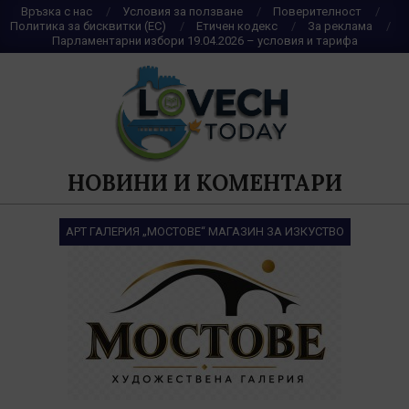
Skip
Връзка с нас
Условия за ползване
Поверителност
Политика за бисквитки (ЕС)
Етичен кодекс
За реклама
to
Парламентарни избори 19.04.2026 – условия и тарифа
content
НОВИНИ И КОМЕНТАРИ
АРТ ГАЛЕРИЯ „МОСТОВЕ“ МАГАЗИН ЗА ИЗКУСТВО