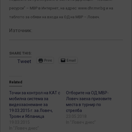
ресурси” – МВР в Интернет, на адрес: www.dhr.mvr.bg и на
таблото за обяви на входа на ОД на МВР – Ловеч.
Източник:
SHARE THIS:
Print
Email
Tweet
Related
Точки за контрол на КАТ с
Отборите на ОД МВР-
мобилна система за
Ловеч заеха призовите
видеозаснемане за
места в турнир по
19.03.2015 г. за Ловеч,
стрелба
Троян и Ябланица
23.05.2018
19.03.2015
In "Ловеч днес"
In "Ловеч днес"