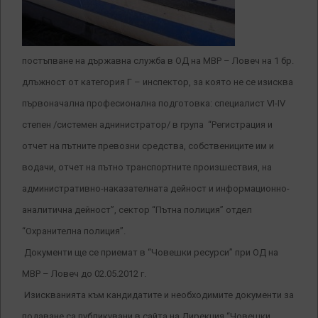
постъпване на държавна служба в ОД на МВР – Ловеч на 1 бр.
длъжност от категория Г – инспектор, за която не се изисква
първоначална професионална подготовка: специалист VІ-ІV
степен /системен аднинистратор/ в група “Регистрация и
отчет на пътните превозни средства, собствениците им и
водачи, отчет на пътно транспортните произшествия, на
административно-наказателната дейност и информационно-
аналитична дейност”, сектор “Пътна полиция” отдел
“Охранителна полиция”.
Документи ще се приемат в “Човешки ресурси” при ОД на
МВР – Ловеч до 02.05.2012 г.
Изискванията към кандидатите и необходимите документи за
подаване са публикувани в сайта на Дирекция “Човешки