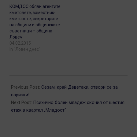
КОМДОС обяви агентите
кметовете, заместник-
кметовете, секретарите
на общини и общинските
съветници – община
Ловеч
04.02.2015
In "Ловеч днес"
2012-
04-
Previous Post:
Сезам, край Деветаки, отвори се за
18
парички!
Next Post:
Психично болен младеж скочил от шестия
етаж в квартал „Младост“