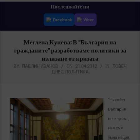
Primary
Последвайте ни
Navigation
Facebook
Viber
Menu
Меглена Кунева: В “България на
гражданите” разработваме политики за
излизане от кризата
BY:
ПАВЛИН ИВАНОВ
ON:
21.04.2012
IN:
ЛОВЕЧ
ДНЕС
,
ПОЛИТИКА
“Никой в
България
не е прост,
ние сме
умна нация.