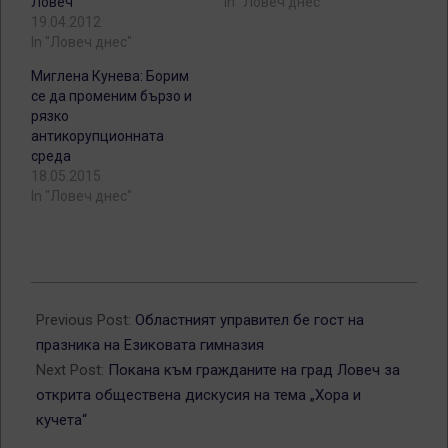
Ловеч
In "Ловеч днес"
19.04.2012
In "Ловеч днес"
Миглена Кунева: Борим
се да променим бързо и
рязко
антикорупционната
среда
18.05.2015
In "Ловеч днес"
2012-
04-
Previous Post:
Областният управител бе гост на
21
празника на Езиковата гимназия
Next Post:
Покана към гражданите на град Ловеч за
открита обществена дискусия на тема „Хора и
кучета“