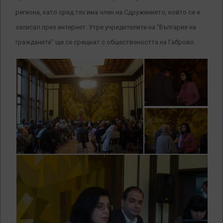
региона, като сред тях има член на Сдружението, който се е
записал през интернет. Утре учредителите на “България на
гражданите” ще се срещнат с обществеността на Габрово.