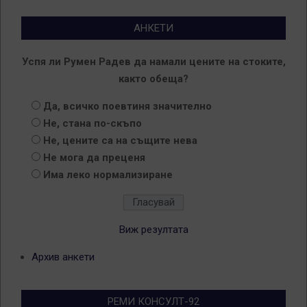
АНКЕТИ
Успя ли Румен Радев да намали цените на стоките,
както обеща?
Да, всичко поевтиня значително
Не, стана по-скъпо
Не, цените са на същите нева
Не мога да преценя
Има леко нормализиране
Виж резултата
Архив анкети
РЕМИ КОНСУЛТ-92