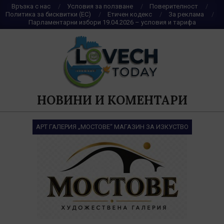
Skip
Връзка с нас
Условия за ползване
Поверителност
Политика за бисквитки (ЕС)
Етичен кодекс
За реклама
to
Парламентарни избори 19.04.2026 – условия и тарифа
content
НОВИНИ И КОМЕНТАРИ
АРТ ГАЛЕРИЯ „МОСТОВЕ“ МАГАЗИН ЗА ИЗКУСТВО