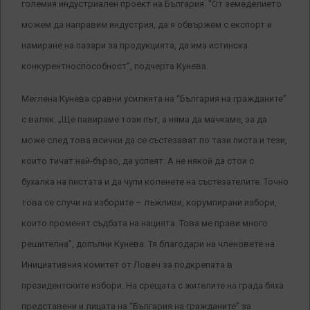
големия индустриален проект на България. “От земеделието
можем да направим индустрия, да я обвържем с експорт и
намиране на пазари за продукцията, да има истинска
конкурентноспособност”, подчерта Кунева.
Меглена Кунева сравни усилията на “България на гражданите”
с валяк. „Ще павираме този път, а няма да мачкаме, за да
може след това всички да се състезават по тази писта и тези,
които тичат най-бързо, да успеят. А не някой да стои с
бухалка на пистата и да чупи коленете на състезателите. Точно
това се случи на изборите – лъжливи, корумпирани избори,
които променят съдбата на нацията. Това ме прави много
решителна”, допълни Кунева. Тя благодари на членовете на
Инициативния комитет от Ловеч за подкрепата в
президентските избори. На срещата с жителите на града бяха
представени и лицата на “България на гражданите” за