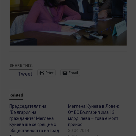
SHARE THIS:
Print
Email
Tweet
Related
Председателят на
Меглена Кунева в Ловеч:
“България на
От ЕС България има 13
гражданите” Меглена
млрд. лева – това е моят
Кунева ще се срещне с
принос
обществеността на град
30.04.2014