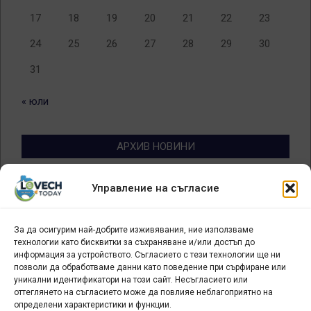
17
18
19
20
21
22
23
24
25
26
27
28
29
30
31
« юли
АРХИВ НОВИНИ
Архив
Управление на съгласие
новини
За да осигурим най-добрите изживявания, ние използваме
БИЗНЕС
технологии като бисквитки за съхраняване и/или достъп до
информация за устройството. Съгласието с тези технологии ще ни
Арт галерия "Мостове" – магазин за изкуство
позволи да обработваме данни като поведение при сърфиране или
уникални идентификатори на този сайт. Несъгласието или
СЕВЕРОЗАПАДА ИНФОРМАЦИОНЕН БИЗНЕС
оттеглянето на съгласието може да повлияе неблагоприятно на
ТУРИСТИЧЕСКИ КЛЪСТЕР
определени характеристики и функции.