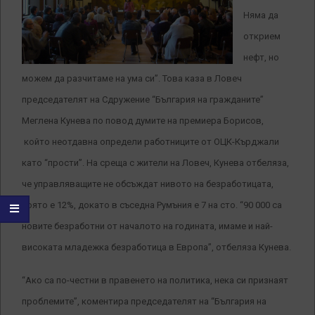
Няма да
открием
нефт, но
можем да разчитаме на ума си”. Това каза в Ловеч
председателят на Сдружение “България на гражданите”
Меглена Кунева по повод думите на премиера Борисов,
който неотдавна определи работниците от ОЦК-Кърджали
като “прости”. На среща с жители на Ловеч, Кунева отбеляза,
че управляващите не обсъждат нивото на безработицата,
която е 12%, докато в съседна Румъния е 7 на сто. “90 000 са
новите безработни от началото на годината, имаме и най-
високата младежка безработица в Европа”, отбеляза Кунева.
“Ако са по-честни в правенето на политика, нека си признаят
проблемите”, коментира председателят на “България на