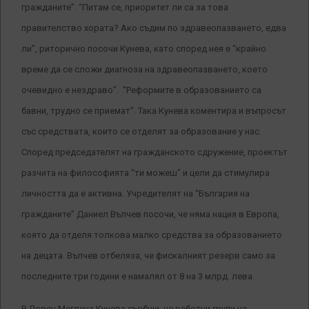
гражданите”. “Питам се, приоритет ли са за това
правителство хората? Ако съдим по здравеопазването, едва
ли”, риторично посочи Кунева, като според нея е “крайно
време да се сложи диагноза на здравеопазването, което
очевидно е нездраво”. “Реформите в образованието са
бавни, трудно се приемат”. Така Кунева коментира и въпросът
със средствата, които се отделят за образование у нас.
Според председателят на гражданското сдружение, проектът
разчита на философията “ти можеш” и цели да стимулира
личността да е активна. Учредителят на “България на
гражданите” Даниел Вълчев посочи, че няма нация в Европа,
която да отделя толкова малко средства за образованието
на децата. Вълчев отбеляза, че фискалният резерв само за
последните три години е намалял от 8 на 3 млрд. лева.
В Ловеч Меглена Кунева съобщи, че работни групи на