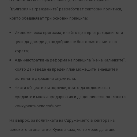
“България на гражданите” разработват секторни политики,
които обединяват три основни принципа:
Икономическа програма, в чийто център е гражданинът и
цели да доведе до подобряване благосъстоянието на
хората;
Административна реформа на принципа “не на Калинките”,
която да изведе на преден план можещите, знаещите и
активните държавни служители;
Чисти обществени поръчки, които да подпомогнат
средните и малки предприятия и да допринесат за тяхната
конкурентноспособност.
На въпрос, за политиката на Сдружението в сектора на
селското стопанство, Кунева каза, че то може да стане