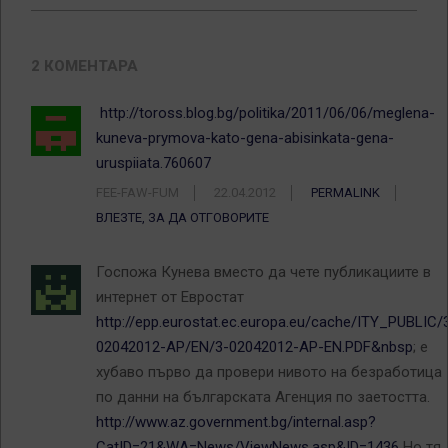
2 КОМЕНТАРА
http://toross.blog.bg/politika/2011/06/06/meglena-
kuneva-prymova-kato-gena-abisinkata-gena-
uruspiiata.760607
FEE-FAW-FUM
22.04.2012
PERMALINK
ВЛЕЗТЕ, ЗА ДА ОТГОВОРИТЕ
Госпожа Кунева вместо да чете публикациите в
интернет от Евростат
http://epp.eurostat.ec.europa.eu/cache/ITY_PUBLIC/
02042012-AP/EN/3-02042012-AP-EN.PDF&nbsp
; е
хубаво първо да провери нивото на безработица
по данни на българската Агенция по заетостта.
http://www.az.government.bg/internal.asp?
CatID=21&WA=News/ViewNews.asp&ID=1436
Но тя