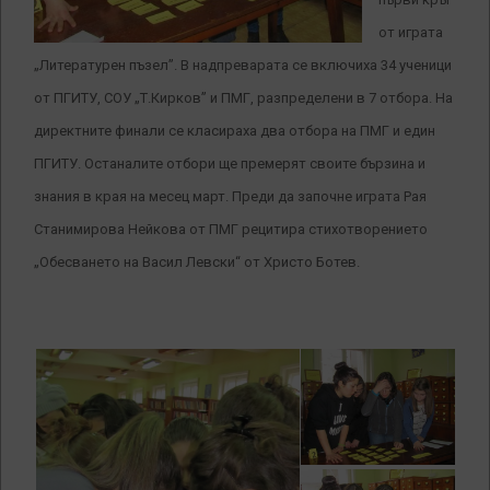
от играта
„Литературен пъзел”. В надпреварата се включиха 34 ученици
от ПГИТУ, СОУ „Т.Кирков” и ПМГ, разпределени в 7 отбора. На
директните финали се класираха два отбора на ПМГ и един
ПГИТУ. Останалите отбори ще премерят своите бързина и
знания в края на месец март. Преди да започне играта Рая
Станимирова Нейкова от ПМГ рецитира стихотворението
„Обесването на Васил Левски“
от Христо Ботев.