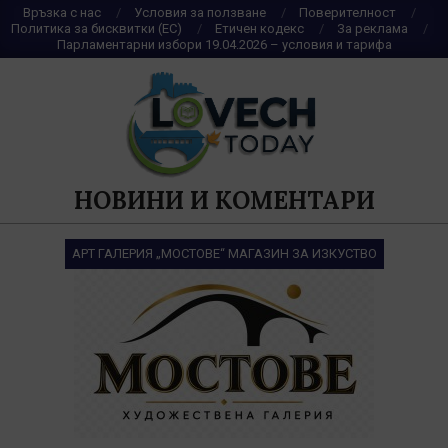
Skip
Връзка с нас
Условия за ползване
Поверителност
Политика за бисквитки (ЕС)
Етичен кодекс
За реклама
to
Парламентарни избори 19.04.2026 – условия и тарифа
content
НОВИНИ И КОМЕНТАРИ
АРТ ГАЛЕРИЯ „МОСТОВЕ“ МАГАЗИН ЗА ИЗКУСТВО