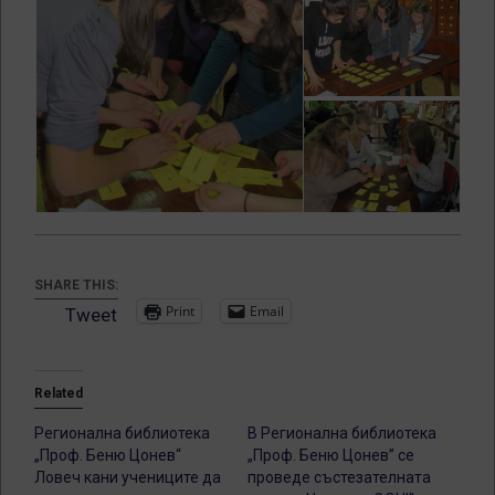
SHARE THIS:
Print
Email
Tweet
Related
Регионална библиотека
В Регионална библиотека
„Проф. Беню Цонев“
„Проф. Беню Цонев” се
Ловеч кани учениците да
проведе състезателната