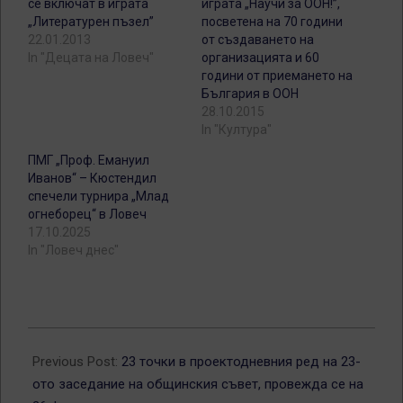
се включат в играта
играта „Научи за ООН!”,
„Литературен пъзел”
посветена на 70 години
22.01.2013
от създаването на
In "Децата на Ловеч"
организацията и 60
години от приемането на
България в ООН
28.10.2015
In "Култура"
ПМГ „Проф. Емануил
Иванов“ – Кюстендил
спечели турнира „Млад
огнеборец“ в Ловеч
17.10.2025
In "Ловеч днес"
2013-
02-
Previous Post:
23 точки в проектодневния ред на 23-
24
ото заседание на общинския съвет, провежда се на