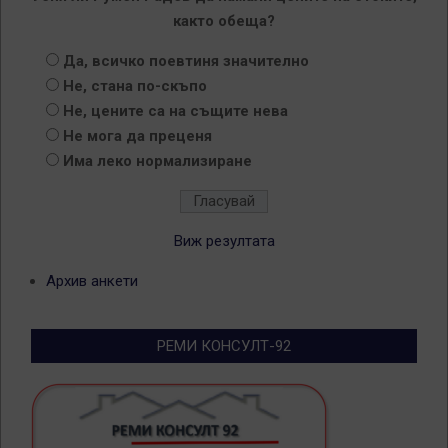
както обеща?
Да, всичко поевтиня значително
Не, стана по-скъпо
Не, цените са на същите нева
Не мога да преценя
Има леко нормализиране
Виж резултата
Архив анкети
РЕМИ КОНСУЛТ-92