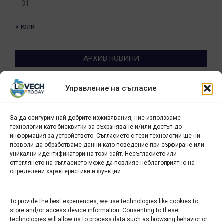
31
« юли
АРХИВ НОВИНИ
Архив
Управление на съгласие
новини
За да осигурим най-добрите изживявания, ние използваме
БИЗНЕС
технологии като бисквитки за съхраняване и/или достъп до
информация за устройството. Съгласието с тези технологии ще ни
Арт галерия "Мостове" – магазин за изкуство
позволи да обработваме данни като поведение при сърфиране или
уникални идентификатори на този сайт. Несъгласието или
СЕВЕРОЗАПАДА ИНФОРМАЦИОНЕН БИЗНЕС
оттеглянето на съгласието може да повлияе неблагоприятно на
ТУРИСТИЧЕСКИ КЛЪСТЕР
определени характеристики и функции.
ИНСТИТУЦИИ В ЛОВЕЧ
To provide the best experiences, we use technologies like cookies to
store and/or access device information. Consenting to these
technologies will allow us to process data such as browsing behavior or