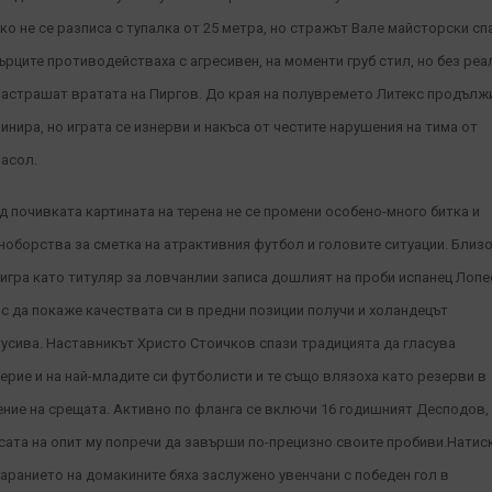
ко не се разписа с тупалка от 25 метра, но стражът Вале майсторски сп
ърците противодействаха с агресивен, на моменти груб стил, но без реа
застрашат вратата на Пиргов.
До края на полувремето Литекс продълж
инира, но играта се изнерви и накъса от честите нарушения на тима от
асол.
д почивката картината на терена не се промени особено-много битка и
ноборства за сметка на атрактивния футбол и головите ситуации. Близ
 игра като титуляр за ловчанлии записа дошлият на проби испанец Лопе
с да покаже качествата си в предни позиции получи и холандецът
усива. Наставникът Христо Стоичков спази традицията да гласува
ерие и на най-младите си футболисти и те също влязоха като резерви в
ение на срещата. Активно по фланга се включи 16 годишният Десподов,
сата на опит му попречи да завърши по-прецизно своите пробиви.Натис
таранието на домакините бяха заслужено увенчани с победен гол в