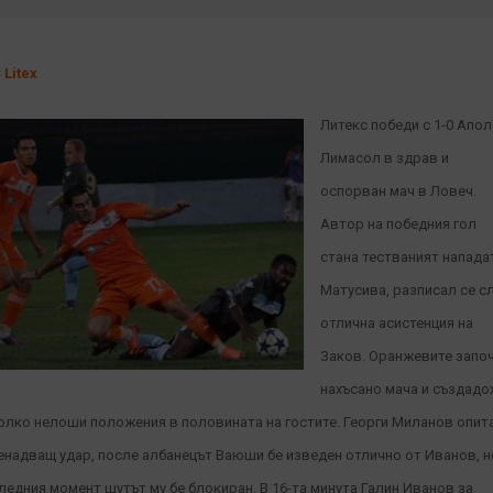
 Litex
Литекс победи с 1-0 Апо
Лимасол в здрав и
оспорван мач в Ловеч.
Автор на победния гол
стана тестваният напада
Матусива, разписал се с
отлична асистенция на
Заков. Оранжевите запо
нахъсано мача и създадо
олко нелоши положения в половината на гостите. Георги Миланов опит
енадващ удар, после албанецът Ваюши бе изведен отлично от Иванов, н
ледния момент шутът му бе блокиран. В 16-та минута Галин Иванов за