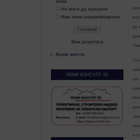
нева
мал
Не мога да преценя
Има леко нормализиране
Кип
да 
дом
Виж резултата
Лим
Архив анкети
Сле
еди
РЕМИ КОНСУЛТ-92
час
шан
Мат
дов
теч
лип
и с