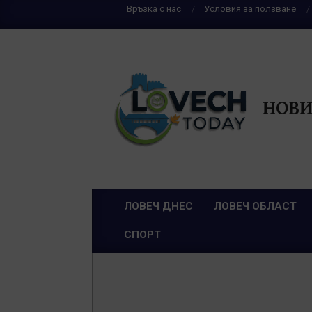
Skip
Връзка с нас
Условия за ползване
to
content
НОВИ
ЛОВЕЧ ДНЕС
ЛОВЕЧ ОБЛАСТ
Primary
СПОРТ
Navigation
Menu