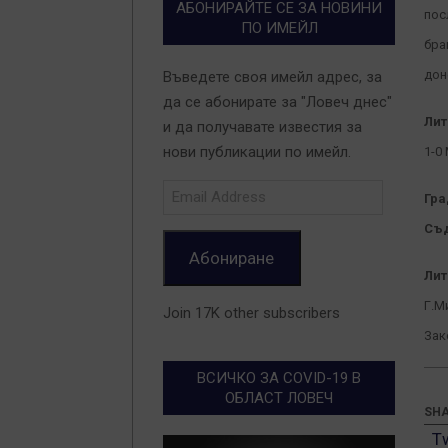
АБОНИРАЙТЕ СЕ ЗА НОВИНИ
пос
ПО ИМЕЙЛ
бра
дон
Въведете своя имейл адрес, за
да се абонирате за "Ловеч днес"
Лит
и да получавате известия за
нови публикации по имейл.
1-0
Email
Гра
Address
Съд
Абониране
Лит
Г.М
Join 17K other subscribers
Зак
ВСИЧКО ЗА COVID-19 В
ОБЛАСТ ЛОВЕЧ
SHA
T