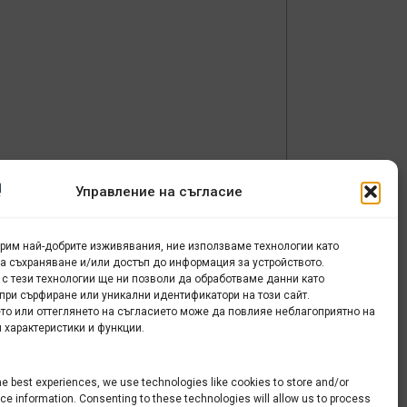
а
Управление на съгласие
урим най-добрите изживявания, ние използваме технологии като
за съхраняване и/или достъп до информация за устройството.
 с тези технологии ще ни позволи да обработваме данни като
при сърфиране или уникални идентификатори на този сайт.
то или оттеглянето на съгласието може да повлияе неблагоприятно на
 характеристики и функции.
he best experiences, we use technologies like cookies to store and/or
e information. Consenting to these technologies will allow us to process