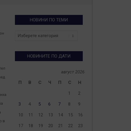
НОВИНИ ПО ТЕМИ
Новини
лон
по
теми
НОВИНИТЕ ПО ДАТИ
тел
август 2026
лед
П
В
С
Ч
П
С
Н
1
2
чнха
ха
3
4
5
6
7
8
9
а
10
11
12
13
14
15
16
о в
17
18
19
20
21
22
23