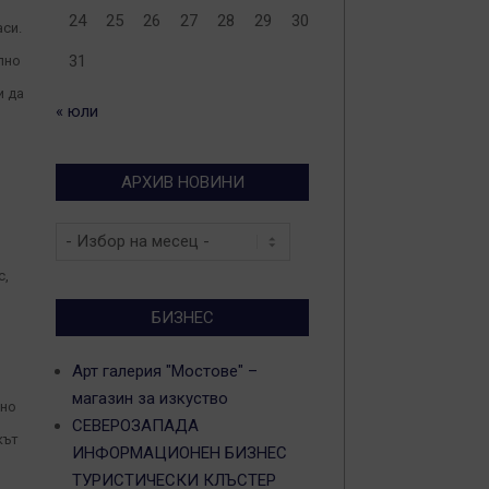
24
25
26
27
28
29
30
аси.
31
лно
и да
« юли
АРХИВ НОВИНИ
Архив
о
новини
с,
БИЗНЕС
Арт галерия "Мостове" –
магазин за изкуство
 но
СЕВЕРОЗАПАДА
кът
ИНФОРМАЦИОНЕН БИЗНЕС
ТУРИСТИЧЕСКИ КЛЪСТЕР