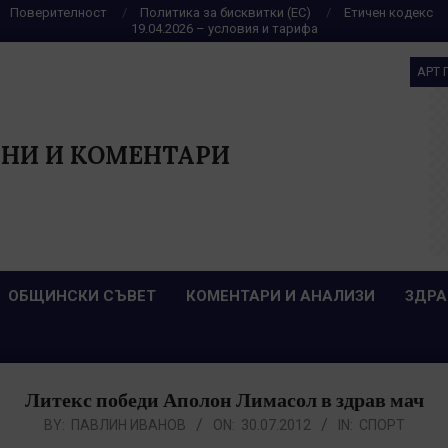
Поверителност
Политика за бисквитки (ЕС)
Етичен кодекс
19.04.2026 – условия и тарифа
АРТ 
НИ И КОМЕНТАРИ
ОБЩИНСКИ СЪВЕТ
КОМЕНТАРИ И АНАЛИЗИ
ЗДРА
Литекс победи Аполон Лимасол в здрав мач
BY:
ПАВЛИН ИВАНОВ
ON:
30.07.2012
IN:
СПОРТ