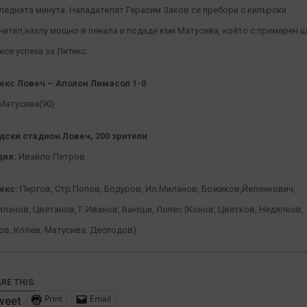
ледната минута. Нападателят Герасим Заков се пребори с кипърски
нител,нахлу мощно в пенала и подаде към Матусива, който с премерен 
есе успеха за Литекс.
екс Ловеч – Аполон Лимасол 1-0
 Матусива(90)
дски стадион Ловеч, 200 зрители
ия:
Ивайло Петров
екс:
Пиргов, Стр.Попов, Бодуров, Ил.Миланов, Божиков,Йеленкович,
иланов, Цветанов, Г.Иванов, Ваюши, Лопес (Конов, Цветков, Недялков,
ов, Колев, Матусива, Десподов)
RE THIS:
Print
Email
weet