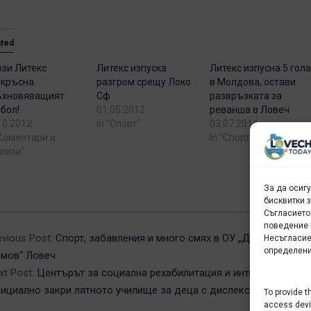
ated
ози Литекс
Литекс изпуска
Литекс изпусна 5 гол
зкръсна
разгром срещу Локо
в Молдова, остави
ъхновяващият
Сф
развръзката за
бол!
01.05.2012
реванша в Ловеч
10.2012
In "Спорт"
03.07.2014
"Коментари и
In "Спорт"
лизи"
За да осиг
бисквитки 
Съгласието
2-
поведение 
evious Post:
Спорт, забавления и много смях в ОУ „Димитър
Несъгласие
определени
мов“ Ловеч
xt Post:
Центърът за социална рехабилитация и интеграция
ициално закри лятното училище за деца с дислексия
To provide t
access devic