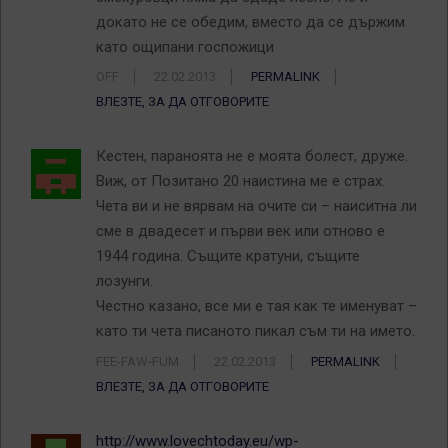
докато не се обедим, вместо да се държим
като ощипани госпожици
OFF
22.02.2013
PERMALINK
ВЛЕЗТЕ, ЗА ДА ОТГОВОРИТЕ
Кестен, параноята не е моята болест, друже.
Виж, от Позитано 20 наистина ме е страх.
Чета ви и не вярвам на очите си – наиситна ли
сме в двадесет и първи век или отново е
1944 година. Същите кратуни, същите
лозунги.
Честно казано, все ми е тая как те именуват –
като ти чета писаното пикал съм ти на името.
FEE-FAW-FUM
22.02.2013
PERMALINK
ВЛЕЗТЕ, ЗА ДА ОТГОВОРИТЕ
http://www.lovechtoday.eu/wp-