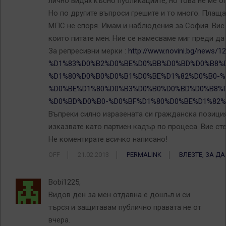
лично видях късно публикациите, но това не ме о
Но по другите въпроси грешите и то много. Плаща
МПС не споря. Имам и наблюдения за София. Вие с
които питате мен. Ние се намесваме миг преди да 
За репресивни мерки :
http://www.novini.bg/news/1
%D1%83%D0%B2%D0%BE%D0%BB%D0%BD%D0%B8%D
%D1%80%D0%B0%D0%B1%D0%BE%D1%82%D0%B0-%
%D0%BE%D1%80%D0%B3%D0%B0%D0%BD%D0%B8%D
%D0%BD%D0%B0-%D0%BF%D1%80%D0%BE%D1%82%D
Въпреки силно изразената си гражданска позиция
изказвате като партиен кадър по процеса. Вие сте
Не коментирате всичко написано!
OFF
21.02.2013
PERMALINK
ВЛЕЗТЕ, ЗА Д
Bobi1225,
Видов ден за мен отдавна е дошъл и си
търся и защитавам публично правата не от
вчера.