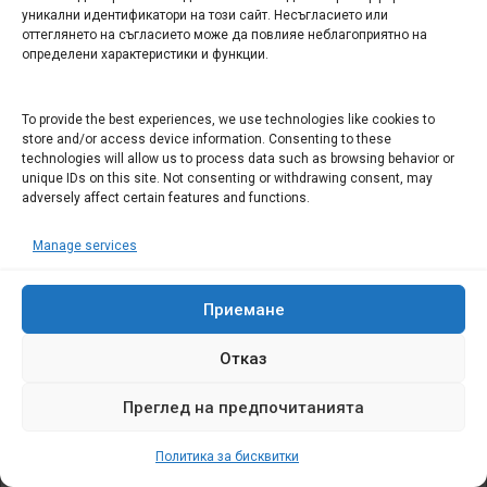
уникални идентификатори на този сайт. Несъгласието или
участва в заседания на Постоянни комисии
оттеглянето на съгласието може да повлияе неблагоприятно на
на ОбС и на заседания на ОбС да прави
определени характеристики и функции.
приложения и да изказва мнението си.
Всичко това се нарича пряко участие на
To provide the best experiences, we use technologies like cookies to
гражданите в местната власт, а кой сте точно
store and/or access device information. Consenting to these
technologies will allow us to process data such as browsing behavior or
Вие анонимен kesten, та да ми забранявате
unique IDs on this site. Not consenting or withdrawing consent, may
това мое право дадено ми от Конституцията
adversely affect certain features and functions.
и законите в Република България
.
Manage services
Аз не Ви казвам анонимен kesten, да не
протестирате, а Ви казвам да протестирате в
Приемане
рамките на закона каквото право имат
всички граждани, а не анонимни kesten-и.
Отказ
Никога до сега не съм казвал на никой,
Преглед на предпочитанията
какво да говори или да прави и винаги съм
изразявал само личното си мнение, а това, че
Политика за бисквитки
то не се харесва на който и да е си е негов