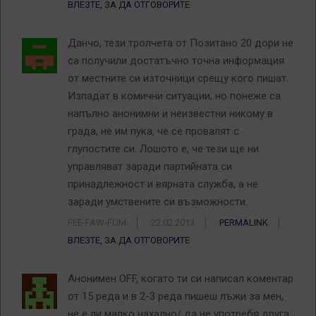
ВЛЕЗТЕ, ЗА ДА ОТГОВОРИТЕ
Данчо, тези тролчета от Позитано 20 дори не
са получили достатъчно точна информация
от местните си източници срещу кого пишат.
Изпадат в комични ситуации, но понеже са
напълно анонимни и неизвестни никому в
града, не им пука, че се провалят с
глупостите си. Лошото е, че тези ще ни
управляват заради партийната си
принадлежност и вярната служба, а не
заради умствените си възможности.
FEE-FAW-FUM
22.02.2013
PERMALINK
ВЛЕЗТЕ, ЗА ДА ОТГОВОРИТЕ
Анонимен OFF, когато ти си написал коментар
от 15 реда и в 2-3 реда пишеш лъжи за мен,
не е ли малко нахално/ да не употребя друга