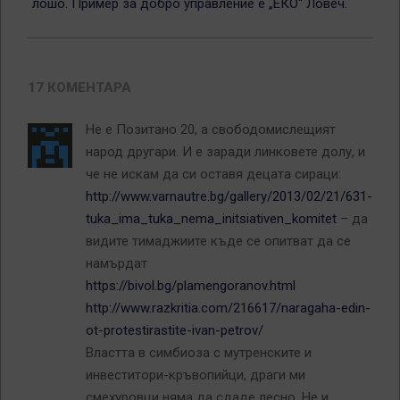
лошо. Пример за добро управление е „ЕКО“ Ловеч.
17 КОМЕНТАРА
Не е Позитано 20, а свободомислещият
народ другари. И е заради линковете долу, и
че не искам да си оставя децата сираци:
http://www.varnautre.bg/gallery/2013/02/21/631-
tuka_ima_tuka_nema_initsiativen_komitet
– да
видите тимаджиите къде се опитват да се
намърдат
https://bivol.bg/plamengoranov.html
http://www.razkritia.com/216617/naragaha-edin-
ot-protestirastite-ivan-petrov/
Властта в симбиоза с мутренските и
инвеститори-кръвопийци, драги ми
смехуровци няма да сдаде лесно. Не и