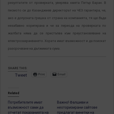
резултатите от проверката, уверява кмета Петър Баран. В
писмото си до Казанджиев директорът на ЧЕЗ гарантира, че,
ако е допусната грешка от страна на компанията, тя ще бъде
незабавно коригирана и че за периода на проверката по
жалбата няма да се пристъпва към преустановяване на
електрозахранването. Хората имат възможност и да поискат
разсрочване на дължимата сума.
SHARE THIS:
Print
Email
Tweet
Related
Потребителите имат
Важно! Фалшиви и
възможност сами да
неоторизирани сайтове
отчетат показанията на
предлагат винетки на