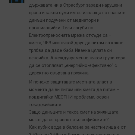
държавата ни в Страсбург заради нарушени
права и какви суми им се изплащат от нашите
данъци подучени от медиатори и
организацийки. Тези загуби по
Електропреносната мрежа откъде са –
кмета, ЧЕЗ или някой друг да питам за какво
трябва да даде баба Иванка цялата си
пенсийка. А междувременно някои групи хора
да се отопляват „енергийно-ефективно“ с
директно свързана пружина.
И понеже защитавате местната власт в
момента да ви питам или кмета да питам –
повдигайки МЕСТНИ проблеми, освен
токаджийските:
Защо данъците и такса смет на жилищата
могат да се сравнят със софийските?
Как кубик вода в балкана за частни лица е от
2,50лв до 2,69лв и бяхме първи жертви във