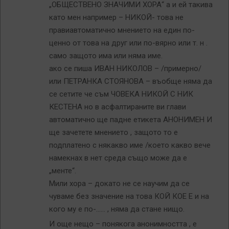
„ОБЩЕСТВЕНО ЗНАЧИМИ ХОРА“ а и ей такива
като мен например – НИКОЙ- това не
правиавтоматично мнението на един по-
ценно от това на друг или по-вярно или т. н .
само защото има или няма име.
ако се пиша ИВАН НИКОЛОВ – /примерно/
или ПЕТРАНКА СТОЯНОВА – въобще няма да
се сетите че съм ЧОВЕКА НИКОЙ С НИК
КЕСТЕНА но в асфалтираните ви глави
автоматично ще падне етикета АНОНИМЕН И
ще зачетете мнението , защото то е
подплатено с някакво име /което какво вече
намекнах в нет среда също може да е
„менте“.
Мили хора – докато не се научим да се
чуваме без значение на това КОЙ КОЕ Е и на
кого му е по-…… , няма да стане нищо.
И още нещо – понякога анонимността , е