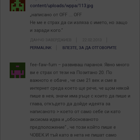
content/uploads/wppa/113.jpg
„написано от OFF …. OFF
Не ме е страх да си изляза с името, но защо
и заради кого.“
ДАНЧО ЗАВЕРДЖИЕВ
22.02.2013
PERMALINK
ВЛЕЗТЕ, ЗА ДА ОТГОВОРИТЕ
fee-faw-fum – развиваш параноя. Явно много
ви е страх от тези на Позитано 20. По
важното е обаче , че сме 21 век и сме в
интернет среда което ще рече, че щом някой
пише в нея, значи има ръце с които да пише и
глава, откъдето да дойде идеята за
написаното > което от само себе си като
аксиома идва и „обоснованото
предположение“ , че този който пише е
ЧОВЕК.И тъй като в нета не пишат само