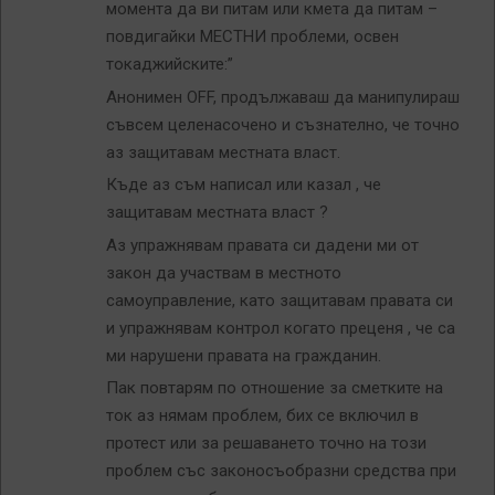
момента да ви питам или кмета да питам –
повдигайки МЕСТНИ проблеми, освен
токаджийските:”
Анонимен OFF, продължаваш да манипулираш
съвсем целенасочено и съзнателно, че точно
аз защитавам местната власт.
Къде аз съм написал или казал , че
защитавам местната власт ?
Аз упражнявам правата си дадени ми от
закон да участвам в местното
самоуправление, като защитавам правата си
и упражнявам контрол когато преценя , че са
ми нарушени правата на гражданин.
Пак повтарям по отношение за сметките на
ток аз нямам проблем, бих се включил в
протест или за решаването точно на този
проблем със законосъобразни средства при