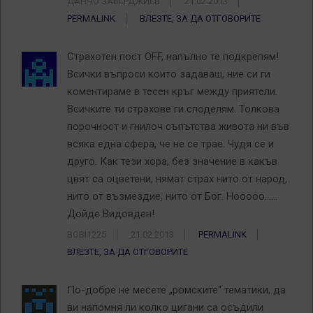
ДАНЧО ЗАВЕРДЖИЕВ
21.02.2013
PERMALINK
ВЛЕЗТЕ, ЗА ДА ОТГОВОРИТЕ
Страхотен пост OFF, напълно те подкрепям!
Всички въпроси които задаваш, ние си ги
коментираме в тесен кръг между приятели.
Всичките ти страхове ги споделям. Толкова
порочност и гнилоч съпътства живота ни във
всяка една сфера, че не се трае. Чудя се и
друго. Как тези хора, без значение в какъв
цвят са оцветени, нямат страх нито от народ,
нито от възмездие, нито от Бог. Нооооо……
Дойде Видовден!
BOBI1225
21.02.2013
PERMALINK
ВЛЕЗТЕ, ЗА ДА ОТГОВОРИТЕ
По-добре не месете „ромските“ тематики, да
ви напомня ли колко цигани са осъдили