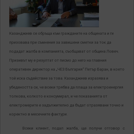
Казанджиев се обръща към гражданите на общината и ги
призовава при съмнения за завишени сметки за ток да
подадат жалба в компанията, съобщават от община Ловеч.
Призивът му е резултат от писмо до него на главния
оперативен директор на „ЧЕЗ България“ Петър Баран, в което
той иска съдействие за това. Казанджиев изразява и
убедеността си, че всеки трябва да плаща за електроенергия
толкова, колкото е консумирал, и че показанията от
електромерите е задължително да бъдат отразявани точно и
коректно в месечните фактури.
Всеки клиент, подал жалба, ще получи отговор с