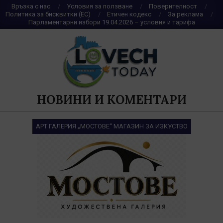
Skip
Връзка с нас
Условия за ползване
Поверителност
Политика за бисквитки (ЕС)
Етичен кодекс
За реклама
to
Парламентарни избори 19.04.2026 – условия и тарифа
content
НОВИНИ И КОМЕНТАРИ
АРТ ГАЛЕРИЯ „МОСТОВЕ“ МАГАЗИН ЗА ИЗКУСТВО