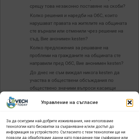
срещу това незаконно поставяне на скоби?
Колко решения и наредби на ОбС, които
нарушават правата на жителите на общината
сте върнали или отменили чрез решение на
съд, Вие анонимен kesten?
Колко предложения за решаване на
проблеми на гражданите на общината сте
направили пред ОбС, Вие анонимен kesten?
До днес не съм виждал никога kesten да
участва в обществени обсъждания по
обществено значими въпроси касаещи
правата и задълженията на гражданите на
Управление на съгласие
общината.
До днес не съм виждал и kesten да участва в
обсъждане на отчет или приемане на
За да осигурим най-добрите изживявания, ние използваме
технологии като бисквитки за съхраняване и/или достъп до
общински бюджет.
информация за устройството. Съгласието с тези технологии ще ни
До днес не съм виждал никога kesten да
позволи да обработваме данни като поведение при сърфиране или