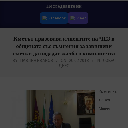
Primary
Последвайте ни
Navigation
Facebook
Viber
Menu
Кметът призовава клиентите на ЧЕЗ в
общината със съмнения за завишени
сметки да подадат жалба в компанията
BY:
ПАВЛИН ИВАНОВ
ON:
20.02.2013
IN:
ЛОВЕЧ
ДНЕС
Кметът на
Ловеч
Минчо