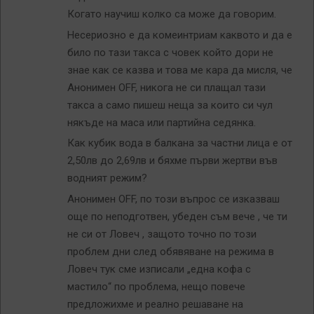
Когато научиш колко са може да говорим.
Несериозно е да комеинтриам каквото и да е
било по тази такса с човек който дори не
знае как се казва и това ме кара да мисля, че
Анонимен OFF, никога не си плащал тази
такса а само пишеш неща за които си чул
някъде на маса или партийна седянка.
Как кубик вода в балкана за частни лица е от
2,50лв до 2,69лв и бяхме първи жертви във
водният режим?
Анонимен OFF, по този въпрос се изказваш
още по неподготвен, убеден съм вече , че ти
не си от Ловеч , защото точно по този
проблем дни след обявяване на режима в
Ловеч тук сме изписали „една кофа с
мастило“ по проблема, нещо повече
предложихме и реално решаване на