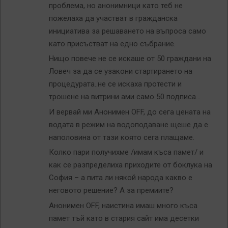
проблема, но анонимници като теб не
пожелаха да участват в гражданска
инициатива за решаването на въпроса само
като присъстват на едно събрание.
Нищо повече не се искаше от 50 граждани на
Ловеч за да се узакони стартирането на
процедурата..не се искаха протести и
трошене на витрини ами само 50 подписа…
И вервай ми Анонимен OFF, до сега цената на
водата в режим на водоподаване щеше да е
наполовина от тази която сега плащаме.
Колко пари получихме /имам къса памет/ и
как се разпределиха приходите от боклука на
София – а пита ли някой народа какво е
неговото решение? А за премиите?
Анонимен OFF, наистина имаш много къса
памет тъй като в стария сайт има десетки