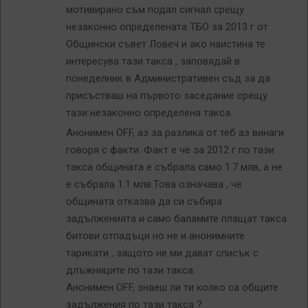
мотивирано съм подал сигнал срещу
незаконно определената ТБО за 2013 г от
Общински съвет Ловеч и ако наистина те
интересува тази такса , заповядай в
понеделник в Административен съд за да
присъстваш на първото заседание срещу
тази незаконно определена такса..
Анонимен OFF, аз за разлика от теб аз винаги
говоря с факти. Факт е че за 2012 г по тази
такса общината е събрала само 1.7 млв, а не
е събрала 1.1 млв.Това означава , че
общината отказва да си събира
задълженията и само баламите плащат такса
битови отпадъци но не и анонимните
тарикати , защото не ми дават списък с
длъжниците по тази такса.
Анонимен OFF, знаеш ли ти колко са общите
задължения по тази такса ?