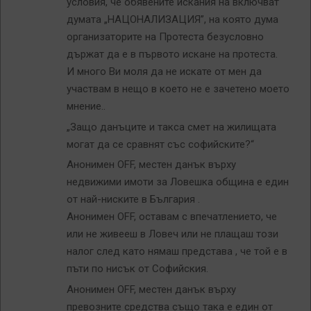
условия, че обявените искания на включват
думата „НАЦОНАЛИЗАЦИЯ”, на която дума
организаторите на Протеста безусловно
държат да е в първото искане на протеста.
И много Ви моля да не искате от мен да
участвам в нещо в което не е зачетено моето
мнение..
„Защо данъците и такса смет на жилищата
могат да се сравнят със софийските?“
Анонимен OFF, местен данък върху
недвижими имоти за Ловешка община е един
от най-ниските в България .
Анонимен OFF, оставам с впечатлението, че
или не живееш в Ловеч или не плащаш този
налог след като нямаш представа , че той е в
пъти по нисък от Софийския.
Анонимен OFF, местен данък върху
превозните средства също така е един от