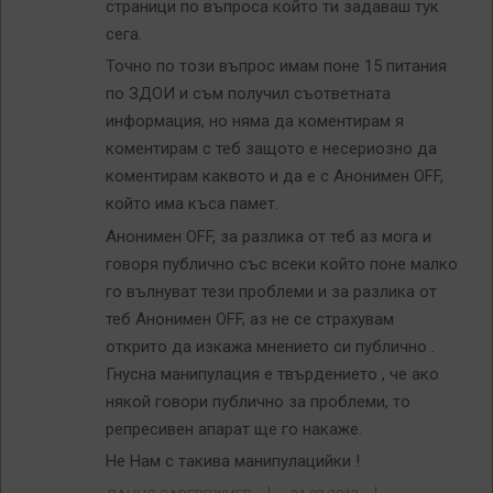
страници по въпроса който ти задаваш тук
сега.
Точно по този въпрос имам поне 15 питания
по ЗДОИ и съм получил съответната
информация, но няма да коментирам я
коментирам с теб защото е несериозно да
коментирам каквото и да е с Анонимен OFF,
който има къса памет.
Анонимен OFF, за разлика от теб аз мога и
говоря публично със всеки който поне малко
го вълнуват тези проблеми и за разлика от
теб Анонимен OFF, аз не се страхувам
открито да изкажа мнението си публично .
Гнусна манипулация е твърдението , че ако
някой говори публично за проблеми, то
репресивен апарат ще го накаже.
Не Нам с такива манипулацийки !