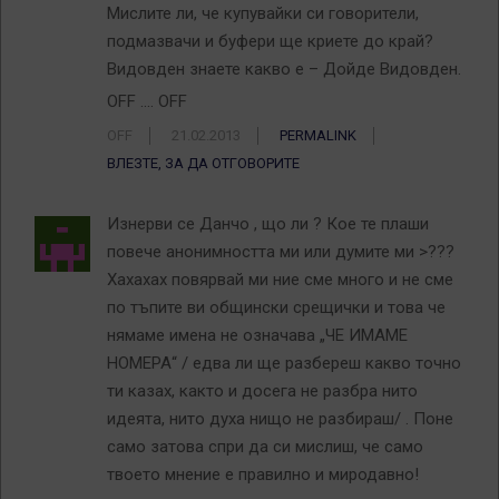
Мислите ли, че купувайки си говорители,
подмазвачи и буфери ще криете до край?
Видовден знаете какво е – Дойде Видовден.
OFF …. OFF
OFF
21.02.2013
PERMALINK
ВЛЕЗТЕ, ЗА ДА ОТГОВОРИТЕ
Изнерви се Данчо , що ли ? Кое те плаши
повече анонимността ми или думите ми >???
Хахахах повярвай ми ние сме много и не сме
по тъпите ви общински срещички и това че
нямаме имена не означава „ЧЕ ИМАМЕ
НОМЕРА“ / едва ли ще разбереш какво точно
ти казах, както и досега не разбра нито
идеята, нито духа нищо не разбираш/ . Поне
само затова спри да си мислиш, че само
твоето мнение е правилно и миродавно!