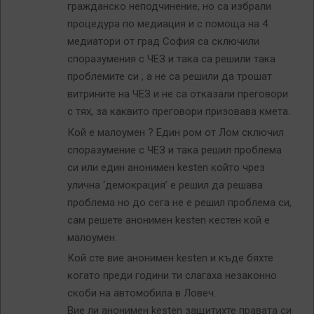
гражданско неподчинение, но са избрали
процедура по медиация и с помоща на 4
медиатори от град София са сключили
споразумения с ЧЕЗ и така са решили така
проблемите си , а не са решили да трошат
витрините на ЧЕЗ и не са отказали преговори
с тях, за каквито преговори призовава кмета.
Кой е малоумен ? Един ром от Лом сключил
споразумение с ЧЕЗ и така решил проблема
си или един анонимен kesten който чрез
улична ‘демокрация’ е решил да решава
проблема но до сега не е решил проблема си,
сам решете анонимен kesten кестен кой е
малоумен.
Кой сте вие анонимен kesten и къде бяхте
когато преди години ти слагаха незаконно
скоби на автомобила в Ловеч.
Вие ли анонимен kesten защитихте правата си