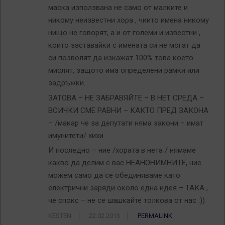
маска използвана не само от малките и
никому неизвестни хора , чиито имена никому
нищо не говорят, а и от големи и известни ,
които заставайки с имената си не могат да
си позволят да изкажат 100% това което
мислят, защото има определени рамки или
задръжки.
ЗАТОВА – НЕ ЗАБРАВЯЙТЕ – В НЕТ СРЕДА –
ВСИЧКИ СМЕ РАВНИ – КАКТО ПРЕД ЗАКОНА
– /макар че за депутати няма закони – имат
имунитети/ хихи
И последно – ние /хората в нета / нямаме
какво да делим с вас НЕАНОНИМНИТЕ, ние
можем само да се обединяваме като
електрични заряди около една идея – ТАКА ,
че спокс – не се шашкайте толкова от нас :))
KESTEN
22.02.2013
PERMALINK