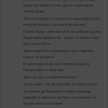
дума/ да искаш от мен да не коментирам
твоите лъжи.
„Вие сте избран от хората и е ваша работа да
следите нещата, за които питате мен.”
Първа лъжа – мен никой не ме избирал да му
защитавам правата му , а още по малко това
да е моя работа.
‘вие в момента се изказвате като партиен
кадър по процеса”
Втора лъжа; аз не съм партиен кадър и
говоря само от мое име.
„Вие сте част от местната власт.”
Трета лъжа – аз не съм част от никоя власт.
„Не умеем да боравим с правни термини,
наредби и закони и за това се оставяме да
бъдем лесно излъгани”