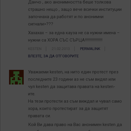
Данчо , ако анонимността беше толкова
страшно нещо , защо вече всички институции
започнаха да работят и по анонимни
сигнали>???
Хахахах – за една кауза не са нужни имена –
нужни са ХОРА СЪС СЪРЦА!!!!!!!!!!!!!!!
KESTEN
21.02.2013
PERMALINK
ВЛЕЗТЕ, ЗА ДА ОТГОВОРИТЕ
Уважаеми kesten, на нито един протест през
последните 23 години аз не съм видял или
чул kesten да защитава правата на kesten-
ите.
На тези протести аз съм виждал и чувал само
хора, които протестират за да защитят
правата си.
Кой Ви дава право на Вас анонимен kesten да