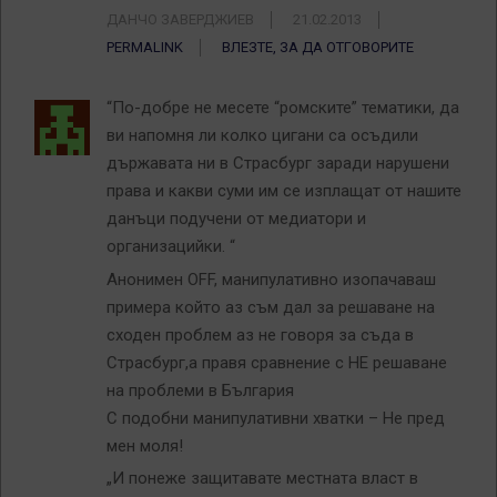
ДАНЧО ЗАВЕРДЖИЕВ
21.02.2013
PERMALINK
ВЛЕЗТЕ, ЗА ДА ОТГОВОРИТЕ
“По-добре не месете “ромските” тематики, да
ви напомня ли колко цигани са осъдили
държавата ни в Страсбург заради нарушени
права и какви суми им се изплащат от нашите
данъци подучени от медиатори и
организацийки. “
Анонимен OFF, манипулативно изопачаваш
примера който аз съм дал за решаване на
сходен проблем аз не говоря за съда в
Страсбург,а правя сравнение с НЕ решаване
на проблеми в България
С подобни манипулативни хватки – Не пред
мен моля!
„И понеже защитавате местната власт в