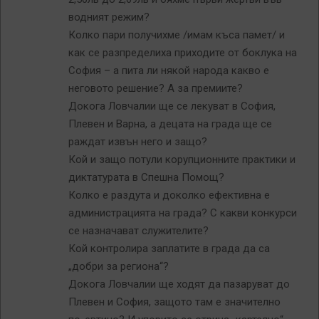
водният режим?
Колко пари получихме /имам къса памет/ и
как се разпределиха приходите от боклука на
София – а пита ли някой народа какво е
неговото решение? А за премиите?
Докога Ловчалии ще се лекуват в София,
Плевен и Варна, а децата на града ще се
раждат извън него и защо?
Кой и защо потули корупционните практики и
диктатурата в Спешна Помощ?
Колко е раздута и доколко ефективна е
администрацията на града? С какви конкурси
се назначават служителите?
Кой контролира заплатите в града да са
„добри за региона“?
Докога Ловчалии ще ходят да пазаруват до
Плевен и София, защото там е значително