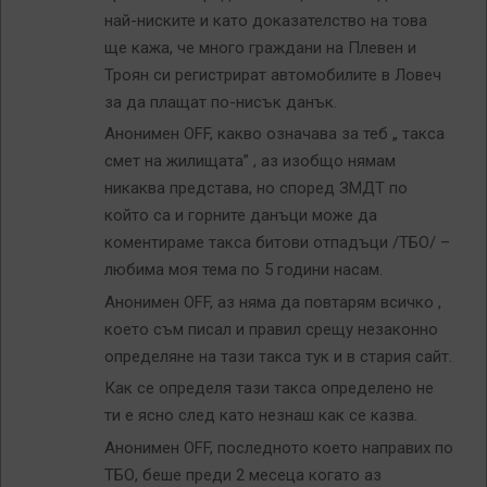
най-ниските и като доказателство на това
ще кажа, че много граждани на Плевен и
Троян си регистрират автомобилите в Ловеч
за да плащат по-нисък данък.
Анонимен OFF, какво означава за теб „ такса
смет на жилищата” , аз изобщо нямам
никаква представа, но според ЗМДТ по
който са и горните данъци може да
коментираме такса битови отпадъци /ТБО/ –
любима моя тема по 5 години насам.
Анонимен OFF, аз няма да повтарям всичко ,
което съм писал и правил срещу незаконно
определяне на тази такса тук и в стария сайт.
Как се определя тази такса определено не
ти е ясно след като незнаш как се казва.
Анонимен OFF, последното което направих по
ТБО, беше преди 2 месеца когато аз