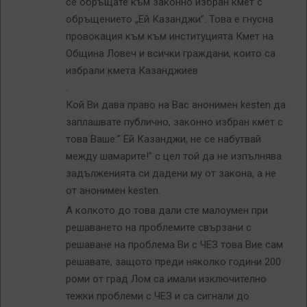
се обръщате към законно избран кмет с
обръщението „Ей Казанджи”. Това е гнусна
провокация към към институцията Кмет на
Община Ловеч и всички граждани, които са
избрали кмета Казанджиев
.
Кой Ви дава право на Вас анонимен kesten да
заплашвате публично, законно избран кмет с
това Ваше:” Ей Казанджи, не се набутвай
между шамарите!” с цел той да не изпълнява
задълженията си дадени му от закона, а не
от анонимен kesten.
А колкото до това дали сте малоумен при
решаването на проблемите свързани с
решаване на проблема Ви с ЧЕЗ това Вие сам
решавате, защото преди няколко години 200
роми от град Лом са имали изключително
тежки проблеми с ЧЕЗ и са сигнали до