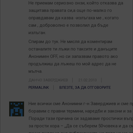
Не приемам сериозно онзи, който отказва да
защитава правата си,а още по-малко го
оправдавам да казва -излъгаха ме , когато
сам , доброволно е позволил да бъде
излъган.
Спирам до тук. Не мисля да коментирам
останалите ти лъжи по таксите и данъците
Анонимен OFF, но си запазвам правото ако
продължиш да лъжеш по мой адрес да не
мълча.
ДАНЧО ЗАВЕРДЖИЕВ
21.02.2013
PERMALINK
ВЛЕЗТЕ, ЗА ДА ОТГОВОРИТЕ
Ние всички сме Анонимни г-н Заверджиев и сме 
боравим с правни термини, наредби и закони и за
Поради тази причина си задаваме простички въпр
за прости хора – „Да се съберем 50човека и да с