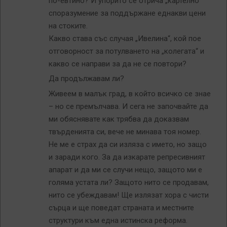
по-евтино? И упорито се отрича „картелно“
споразумение за поддържане еднакви цени
на стоките.
Какво става със случая „Ивелина“, кой пое
отговорност за потулването на „колегата“ и
какво се направи за да не се повтори?
Да продължавам ли?
Живеем в малък град, в който всичко се знае
– но се премълчава. И сега не започвайте да
ми обяснявате как трябва да доказвам
твърденията си, вече не минава тоя номер.
Не ме е страх да си изляза с името, но защо
и заради кого. За да изкарате репресивният
апарат и да ми се случи нещо, защото ми е
голяма устата ли? Защото нито се продавам,
нито се убеждавам! Ще излязат хора с чисти
сърца и ще поведат страната и местните
структури към една истинска реформа.