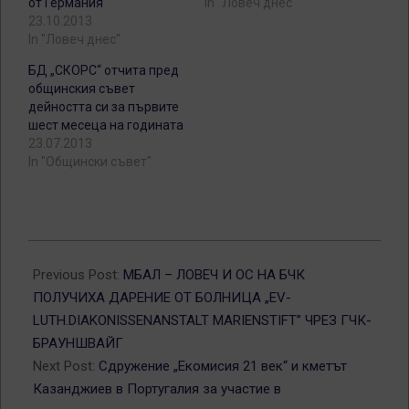
от Германия
In "Ловеч днес"
23.10.2013
In "Ловеч днес"
БД „СКОРС“ отчита пред
общинския съвет
дейността си за първите
шест месеца на годината
23.07.2013
In "Общински съвет"
2013-
03-
Previous Post:
МБАЛ – ЛОВЕЧ И ОС НА БЧК
04
ПОЛУЧИХА ДАРЕНИЕ ОТ БОЛНИЦА „EV-
LUTH.DIAKONISSENANSTALT MARIENSTIFT” ЧРЕЗ ГЧК-
БРАУНШВАЙГ
Next Post:
Сдружение „Екомисия 21 век“ и кметът
Казанджиев в Португалия за участие в