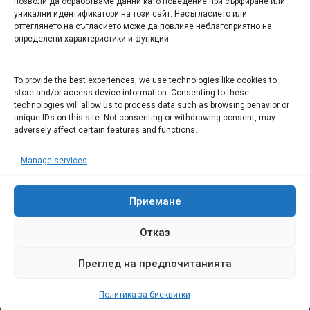
Арт галерия "Мостове" – магазин за изкуство
позволи да обработваме данни като поведение при сърфиране или
уникални идентификатори на този сайт. Несъгласието или
СЕВЕРОЗАПАДА ИНФОРМАЦИОНЕН БИЗНЕС
оттеглянето на съгласието може да повлияе неблагоприятно на
ТУРИСТИЧЕСКИ КЛЪСТЕР
определени характеристики и функции.
ИНСТИТУЦИИ В ЛОВЕЧ
To provide the best experiences, we use technologies like cookies to
store and/or access device information. Consenting to these
technologies will allow us to process data such as browsing behavior or
Административен съд Ловеч
unique IDs on this site. Not consenting or withdrawing consent, may
adversely affect certain features and functions.
Областна администрация Ловеч
Община Ловеч
Manage services
ОДМВР Ловеч
Окръжен съд Ловеч
Районен съд Ловеч
Приемане
Отказ
Преглед на предпочитанията
© 2008 Ловеч днес - новини и коментари Сайтът е собственост на
"Иванов Комюникейшънс" ЕООД Всички права запазени
Политика за бисквитки