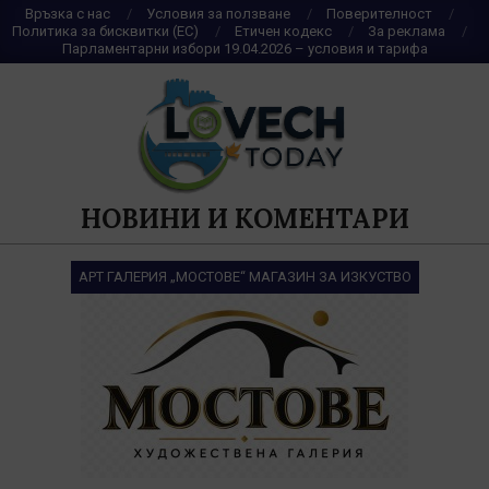
Skip
Връзка с нас
Условия за ползване
Поверителност
Политика за бисквитки (ЕС)
Етичен кодекс
За реклама
to
Парламентарни избори 19.04.2026 – условия и тарифа
content
НОВИНИ И КОМЕНТАРИ
АРТ ГАЛЕРИЯ „МОСТОВЕ“ МАГАЗИН ЗА ИЗКУСТВО