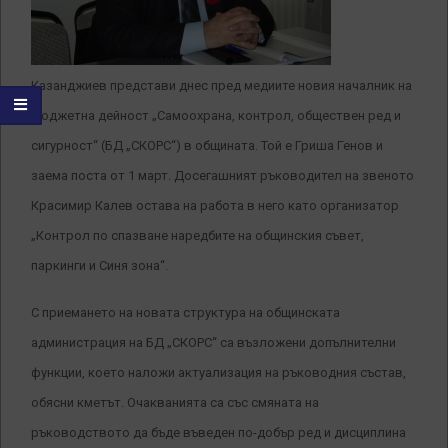
Казанджиев представи днес пред медиите новия началник на
бюджетна дейност „Самоохрана, контрол, обществен ред и
сигурност“ (БД „СКОРС“) в общината. Той е Гриша Генов и
заема поста от 1 март. Досегашният ръководител на звеното
Красимир Калев остава на работа в него като организатор
„Контрол по спазване наредбите на общинския съвет,
паркинги и Синя зона“.
С приемането на новата структура на общинската
администрация на БД „СКОРС“ са възложени допълнителни
функции, което наложи актуализация на ръководния състав,
обясни кметът. Очакванията са със смяната на
ръководството да бъде въведен по-добър ред и дисциплина