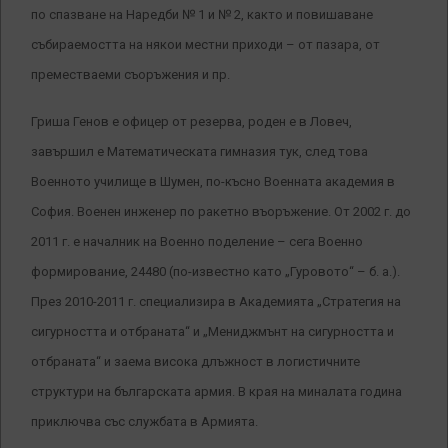
по спазване на Наредби № 1 и № 2, както и повишаване
събираемостта на някои местни приходи – от пазара, от
преместваеми съоръжения и пр.
Гриша Генов е офицер от резерва, роден е в Ловеч,
завършил е Математическата гимназия тук, след това
Военното училище в Шумен, по-късно Военната академия в
София. Военен инженер по ракетно въоръжение. От 2002 г. до
2011 г. е началник на Военно поделение – сега Военно
формирование, 24480 (по-известно като „Гуровото“ – б. а.).
През 2010-2011 г. специализира в Академията „Стратегия на
сигурността и отбраната“ и „Мениджмънт на сигурността и
отбраната“ и заема висока длъжност в логистичните
структури на българската армия. В края на миналата година
приключва със службата в Армията.