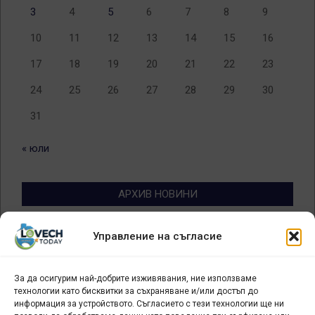
3
4
5
6
7
8
9
10
11
12
13
14
15
16
17
18
19
20
21
22
23
24
25
26
27
28
29
30
31
« юли
АРХИВ НОВИНИ
Архив
Управление на съгласие
новини
За да осигурим най-добрите изживявания, ние използваме
БИЗНЕС
технологии като бисквитки за съхраняване и/или достъп до
информация за устройството. Съгласието с тези технологии ще ни