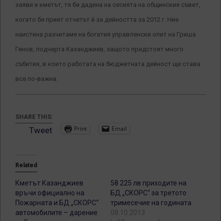
заяви и кметът, тя бе дадена на сесията на общинския съвет,
когато бе приет отчетът й за дейността за 2012 г. Ние
наистина разчитаме на богатия управленски опит на Гриша
Генов, подчерта Казанджиев, защото предстоят много
събития, в които работата на бюджетната дейност ще става
все по-важна.
SHARE THIS:
Print
Email
Tweet
Related
Кметът Казанджиев
58 225 лв приходите на
връчи официално на
БД „СКОРС“ за третото
Пожарната и БД „СКОРС“
тримесечие на годината
автомобилите – дарение
08.10.2013