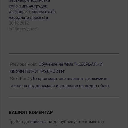
партньори подписаха
колективния трудов
договор за системата на
народната просвета
20.12.2012
In "Ловеч днес"
2013-
03-
Previous Post:
Обучение на тема:“НЕВЕРБАЛНИ
07
ОБУЧИТЕЛНИ ТРУДНОСТИ“
Next Post:
До края март се заплащат дължимите
такси за водовземане и ползване на воден обект
ВАШИЯТ КОМЕНТАР
Трябва да
влезете
, за да публикувате коментар.