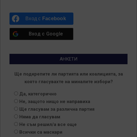
Вход с
Facebook
Вход с
Google
АНКЕТИ
Ще подкрепите ли партията или коалицията, за
която гласувахте на миналите избори?
Да, категорично
Не, защото нищо не направиха
Ще гласувам за различна партия
Няма да гласувам
Не съм решил/а все още
Всички са маскари