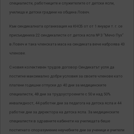
специалисти, работниците и служителите от детски ясли,
училища и детски градини на община Ловеч.
Към синдикалната организация на КНСБ от от 1 януари т. г. се
присъединиха 22 синдикалисти от детска ясла № 3 “Мечо Пух“
в Ловеч и така членската маса на синдиката вече наброява 43
членове.
С новия колективен трудов договор Синдикатът успя да
постигне максимално добри условия за своите членове като
платени годишни отпуски до 40 дни за медицинските
специалисти, 48 дни за трудоустроените с 50 и над 50%
инвалидност, 44 работни дни за педагога на детска ясла и 44
работни дни за директора на детска ясла. За медицинските
специалисти в здравните кабинети на училищата беше
постигнато споразумение неучебните дни за ученици и учители