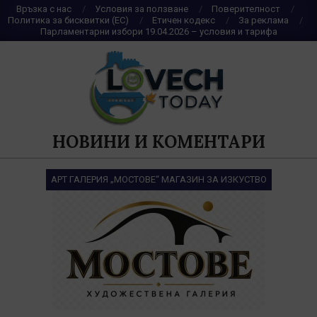
Skip
Връзка с нас
Условия за ползване
Поверителност
Политика за бисквитки (ЕС)
Етичен кодекс
За реклама
to
Парламентарни избори 19.04.2026 – условия и тарифа
content
НОВИНИ И КОМЕНТАРИ
АРТ ГАЛЕРИЯ „МОСТОВЕ“ МАГАЗИН ЗА ИЗКУСТВО