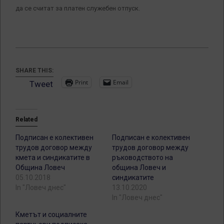
да се считат за платен служебен отпуск.
SHARE THIS:
Print
Email
Tweet
Related
Подписан е колективен
Подписан е колективен
трудов договор между
трудов договор между
кмета и синдикатите в
ръководството на
Община Ловеч
община Ловеч и
05.10.2018
синдикатите
In "Ловеч днес"
13.10.2020
In "Ловеч днес"
Кметът и социалните