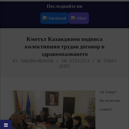
Primary
Последвайте ни
Navigation
Facebook
Viber
Menu
Кметът Казанджиев подписа
колективния трудов договор в
здравеопазването
BY:
ПАВЛИН ИВАНОВ
ON:
07.03.2013
IN:
ЛОВЕЧ
ДНЕС
На 5 март
бе сключен
новият