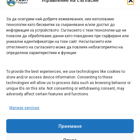
Управление на съгласие
новини
За да осигурим най-добрите изживявания, ние използваме
БИЗНЕС
технологии като бисквитки за съхраняване и/или достъп до
информация за устройството. Съгласието с тези технологии ще ни
Арт галерия "Мостове" – магазин за изкуство
позволи да обработваме данни като поведение при сърфиране или
уникални идентификатори на този сайт. Несъгласието или
СЕВЕРОЗАПАДА ИНФОРМАЦИОНЕН БИЗНЕС
оттеглянето на съгласието може да повлияе неблагоприятно на
ТУРИСТИЧЕСКИ КЛЪСТЕР
определени характеристики и функции.
ИНСТИТУЦИИ В ЛОВЕЧ
To provide the best experiences, we use technologies like cookies to
store and/or access device information. Consenting to these
technologies will allow us to process data such as browsing behavior or
Административен съд Ловеч
unique IDs on this site. Not consenting or withdrawing consent, may
Областна администрация Ловеч
adversely affect certain features and functions.
Община Ловеч
Manage services
ОДМВР Ловеч
Окръжен съд Ловеч
Районен съд Ловеч
Приемане