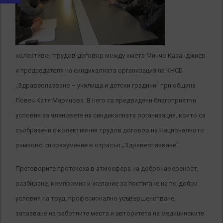
колективен трудов договор между кмета Минчо Казанджиев
и председателя на синдикалната организация на КНСБ
„Здравеопазване – училища и детски градини“ при община
Ловеч Катя Маринова. В него са предвидени благоприятни
условия за членовете на синдикалната организация, които са
съобразени с колективния трудов договор на Националното
рамково споразумение в отрасъл „Здравеопазване“.
Преговорите протекоха в атмосфера на добронамереност,
разбиране, компромис и желание за постигане на по-добри
условия на труд, професионално усъвършенстване,
запазване на работните места и авторитета на медицинските