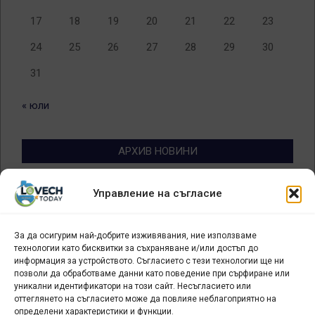
17
18
19
20
21
22
23
24
25
26
27
28
29
30
31
« юли
АРХИВ НОВИНИ
Архив
Управление на съгласие
новини
За да осигурим най-добрите изживявания, ние използваме
БИЗНЕС
технологии като бисквитки за съхраняване и/или достъп до
информация за устройството. Съгласието с тези технологии ще ни
Арт галерия "Мостове" – магазин за изкуство
позволи да обработваме данни като поведение при сърфиране или
уникални идентификатори на този сайт. Несъгласието или
СЕВЕРОЗАПАДА ИНФОРМАЦИОНЕН БИЗНЕС
оттеглянето на съгласието може да повлияе неблагоприятно на
ТУРИСТИЧЕСКИ КЛЪСТЕР
определени характеристики и функции.