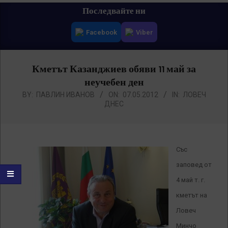
Primary
Последвайте ни
Navigation
Facebook
Viber
Menu
Кметът Казанджиев обяви 11 май за
неучебен ден
BY:
ПАВЛИН ИВАНОВ
ON:
07.05.2012
IN:
ЛОВЕЧ
ДНЕС
Със
заповед от
4 май т. г.
кметът на
Ловеч
Минчо