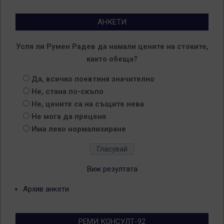
АНКЕТИ
Успя ли Румен Радев да намали цените на стоките,
както обеща?
Да, всичко поевтиня значително
Не, стана по-скъпо
Не, цените са на същите нева
Не мога да преценя
Има леко нормализиране
Виж резултата
Архив анкети
РЕМИ КОНСУЛТ-92