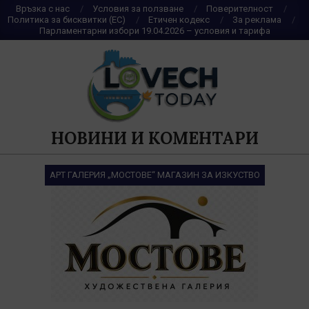
Skip
Връзка с нас
Условия за ползване
Поверителност
Политика за бисквитки (ЕС)
Етичен кодекс
За реклама
to
Парламентарни избори 19.04.2026 – условия и тарифа
content
НОВИНИ И КОМЕНТАРИ
АРТ ГАЛЕРИЯ „МОСТОВЕ“ МАГАЗИН ЗА ИЗКУСТВО