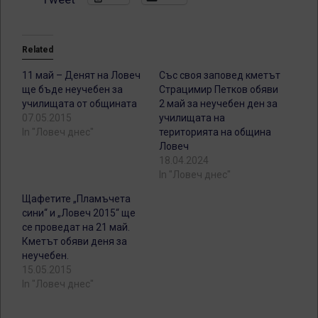
Related
11 май – Денят на Ловеч
Със своя заповед кметът
ще бъде неучебен за
Страцимир Петков обяви
училищата от общината
2 май за неучебен ден за
07.05.2015
училищата на
In "Ловеч днес"
територията на община
Ловеч
18.04.2024
In "Ловеч днес"
Щафетите „Пламъчета
сини“ и „Ловеч 2015“ ще
се проведат на 21 май.
Кметът обяви деня за
неучебен.
15.05.2015
In "Ловеч днес"