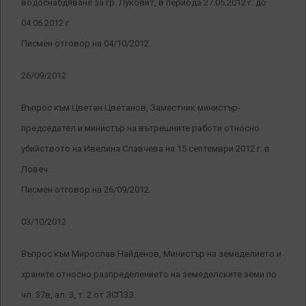
водоснабдяване за гр. Луковит, в периода 27.05.2012 г. до
04.06.2012 г.
Писмен отговор на 04/10/2012.
26/09/2012
Въпрос към Цветан Цветанов, Заместник министър-
председател и министър на вътрешните работи относно
убийството на Ивелина Славчева на 15 септември 2012 г. в
Ловеч.
Писмен отговор на 26/09/2012.
03/10/2012
Въпрос към Мирослав Найденов, Министър на земеделието и
храните относно разпределението на земеделските земи по
чл. 37в, ал. 3, т. 2 от ЗСПЗЗ.