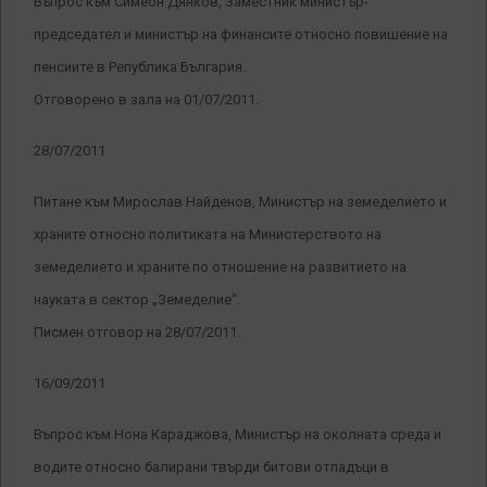
Въпрос към Симеон Дянков, Заместник министър-
председател и министър на финансите относно повишение на
пенсиите в Република България.
Отговорено в зала на 01/07/2011.
28/07/2011
Питане към Мирослав Найденов, Министър на земеделието и
храните относно политиката на Министерството на
земеделието и храните по отношение на развитието на
науката в сектор „Земеделие“.
Писмен отговор на 28/07/2011.
16/09/2011
Въпрос към Нона Караджова, Министър на околната среда и
водите относно балирани твърди битови отпадъци в