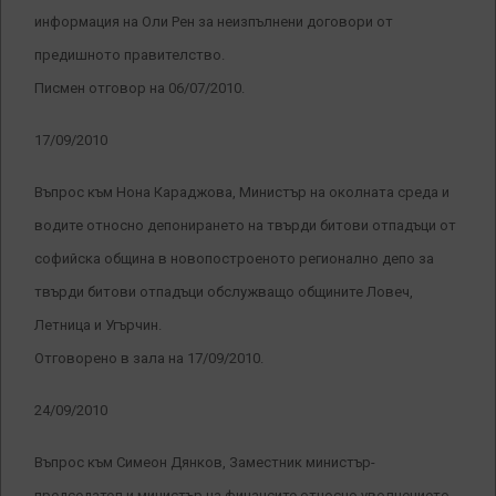
информация на Оли Рен за неизпълнени договори от
предишното правителство.
Писмен отговор на 06/07/2010.
17/09/2010
Въпрос към Нона Караджова, Министър на околната среда и
водите относно депонирането на твърди битови отпадъци от
софийска община в новопостроеното регионално депо за
твърди битови отпадъци обслужващо общините Ловеч,
Летница и Угърчин.
Отговорено в зала на 17/09/2010.
24/09/2010
Въпрос към Симеон Дянков, Заместник министър-
председател и министър на финансите относно уволнението