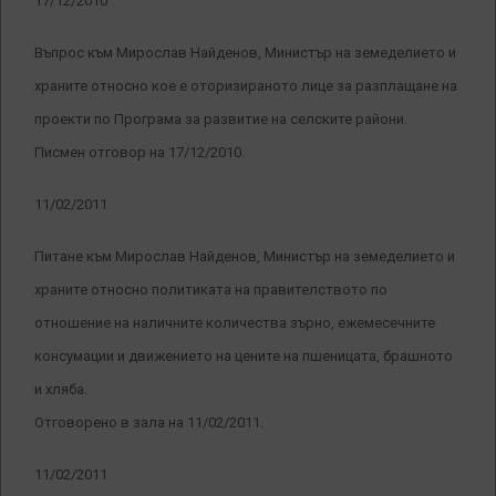
17/12/2010
Въпрос към Мирослав Найденов, Министър на земеделието и
храните относно кое е оторизираното лице за разплащане на
проекти по Програма за развитие на селските райони.
Писмен отговор на 17/12/2010.
11/02/2011
Питане към Мирослав Найденов, Министър на земеделието и
храните относно политиката на правителството по
отношение на наличните количества зърно, ежемесечните
консумации и движението на цените на пшеницата, брашното
и хляба.
Отговорено в зала на 11/02/2011.
11/02/2011