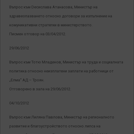
Въпрос към Dесислава Атанасова, Министър на
здравеопазването относно договори за изпълнение на
комуникативни стратегии в министерството.
Писмен отговор на 03/04/2012.
29/06/2012
Въпрос към Тотю Младенов, Министър на труда и социалната
политика относно неизплатени заплати на работници от
„Елма“ АД – Троян.
Отговорено в зала на 29/06/2012.
04/10/2012
Въпрос към Лиляна Павлова, Министър на регионалното
развитие и благоустройството относно липса на