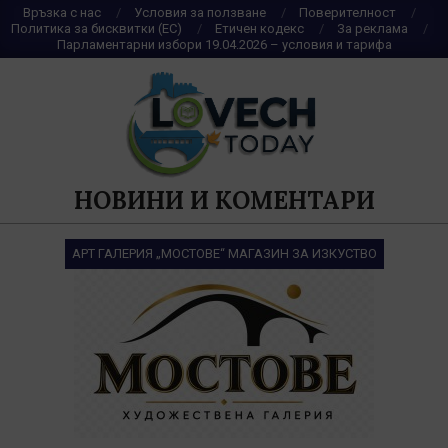
Skip
Връзка с нас
Условия за ползване
Поверителност
Политика за бисквитки (ЕС)
Етичен кодекс
За реклама
to
Парламентарни избори 19.04.2026 – условия и тарифа
content
НОВИНИ И КОМЕНТАРИ
АРТ ГАЛЕРИЯ „МОСТОВЕ“ МАГАЗИН ЗА ИЗКУСТВО