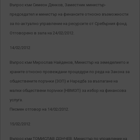
Въпрос към Симеон Дянков, Заместник министър-
председател и министър на финансите относно възможности
за по-актуално управление на ресурсите от Сребърния фонд.
Отговорено в зала на 24/02/2012.
14/02/2012
Въпрос към Мирослав Найденов, Министър на земеделието и
храните относно провеждани процедури по реда на Закона за
обществените поръчки (ЗОП) и Наредба за възлагане на
малки обществени поръчки (НВМОП) за избор на финансова
услуга.
Писмен отговор на 14/02/2012.
15/02/2012
Въпрос към ТОМИСЛАВ ДОНЧЕВ, Министър по управление на