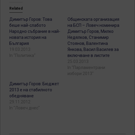
Related
Димитър Горов: Това
Общинската организация
беше най-слабото
на БСП – Ловеч номинира
Народно събрание в най-
Димитър Горов, Милко
новата история на
Недялков, Станимир
България
Стоянов, Валентина
19.03.2013
Янкова, Васил Василев за
In "Политика"
включване в листите
25.03.2013
In "Парламентрани
избори 2013"
Димитър Горов: Бюджет
2013 е на стабилното
обедняване
29.11.2012
In "Ловеч днес"