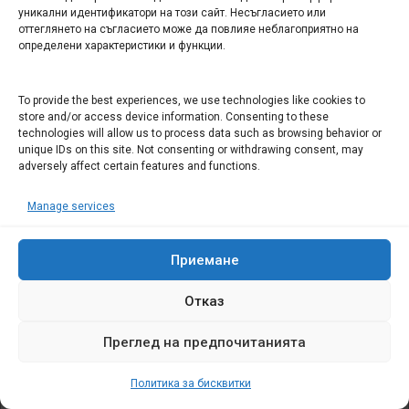
уникални идентификатори на този сайт. Несъгласието или
PERMALINK
ВЛЕЗТЕ, ЗА ДА ОТГОВОРИТЕ
оттеглянето на съгласието може да повлияе неблагоприятно на
определени характеристики и функции.
ВАШИЯТ КОМЕНТАР
Трябва да
влезете
, за да публикувате коментар.
To provide the best experiences, we use technologies like cookies to
store and/or access device information. Consenting to these
technologies will allow us to process data such as browsing behavior or
unique IDs on this site. Not consenting or withdrawing consent, may
adversely affect certain features and functions.
Вход с
Facebook
Manage services
Вход с
Google
Приемане
АНКЕТИ
Отказ
Успя ли Румен Радев да намали цените на стоките,
Преглед на предпочитанията
както обеща?
Политика за бисквитки
Да, всичко поевтиня значително