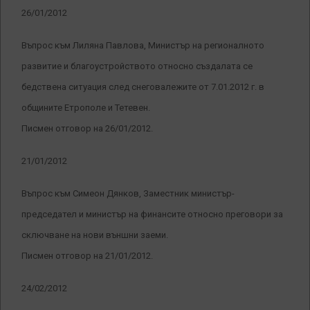
26/01/2012
Въпрос към Лиляна Павлова, Министър на регионалното
развитие и благоустройството относно създалата се
бедствена ситуация след снеговалежите от 7.01.2012 г. в
общините Етрополе и Тетевен.
Писмен отговор на 26/01/2012.
21/01/2012
Въпрос към Симеон Дянков, Заместник министър-
председател и министър на финансите относно преговори за
сключване на нови външни заеми.
Писмен отговор на 21/01/2012.
24/02/2012