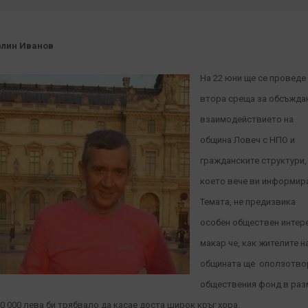
лин Иванов
На 22 юни ще се проведе
втора среща за обсъжда
взаимодействието на
община Ловеч с НПО и
гражданските структури,
което вече ви информира
Темата, не предизвика
особен обществен интере
макар че, как жителите н
общината ще оползотво
обществения фонд в раз
20 000 лева би трябвало да касае доста широк кръг хора.