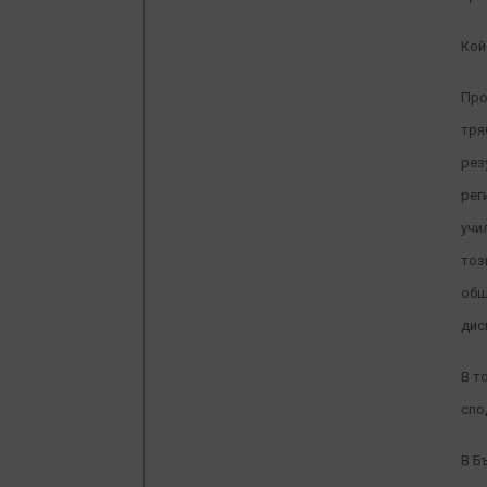
Кой
Про
тря
рез
рег
учи
тоз
обш
дис
В т
спо
В Б