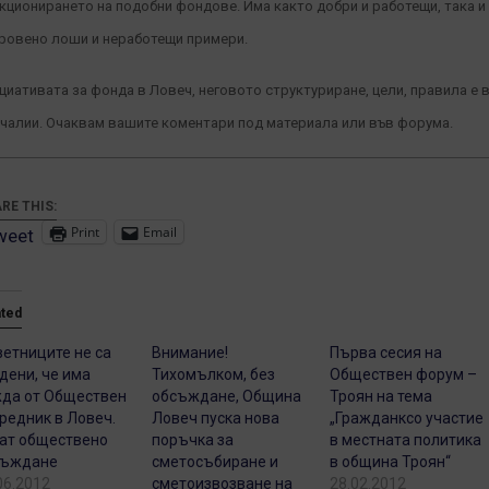
кционирането на подобни фондове. Има както добри и работещи, така и
ровено лоши и неработещи примери.
циативата за фонда в Ловеч, неговото структуриране, цели, правила е 
чалии. Очаквам вашите коментари под материала или във форума.
RE THIS:
Print
Email
weet
ated
етниците не са
Внимание!
Първа сесия на
дени, че има
Тихомълком, без
Обществен форум –
да от Обществен
обсъждане, Община
Троян на тема
редник в Ловеч.
Ловеч пуска нова
„Гражданксо участие
ат обществено
поръчка за
в местната политика
съждане
сметосъбиране и
в община Троян“
06.2012
сметоизвозване на
28.02.2012