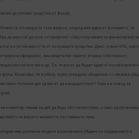
 може да ползва средства от фонда
блемът в отговора на този въпрос, според мен идва от условието, че
бва да има кой да носи отговорност след получаване на финансиране з
ултата и устойчивостта от получените средства. Днес, освен НПО, коит
истрирани официално, има квартални съвети, етажна собственост,
лищни настоятелства и др. Т.е. те могат да бъдат едни от ползвателите н
и фонд. Възможно ли е обаче, група граждани обединени от някаква общ
ествено полезна цел да могат да кандидатстват? Това е и повод за
кусия.
ози коментар нямам за цел да бъда обстоятелствен, а само да провоки
делянето на вашето мнение по поставената тема.
ългария има различни модели в различните общини за създаването и