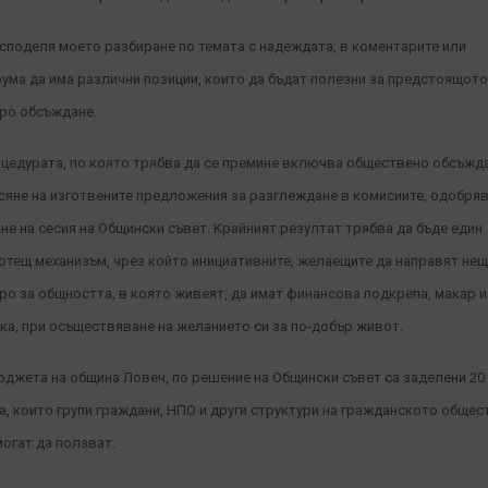
споделя моето разбиране по темата с надеждата, в коментарите или
ума да има различни позиции, които да бъдат полезни за предстоящото
ро обсъждане.
цедурата, по която трябва да се премине включва обществено обсъжда
сяне на изготвените предложения за разглеждане в комисиите, одобря
 не на сесия на Общински съвет. Крайният резултат трябва да бъде един
отещ механизъм, чрез който инициативните, желаещите да направят не
ро за общността, в която живеят, да имат финансова подкрепа, макар и
ка, при осъществяване на желанието си за по-добър живот.
юджета на община Ловеч, по решение на Общински съвет са заделени 20
а, които групи граждани, НПО и други структури на гражданското общес
могат да ползват.