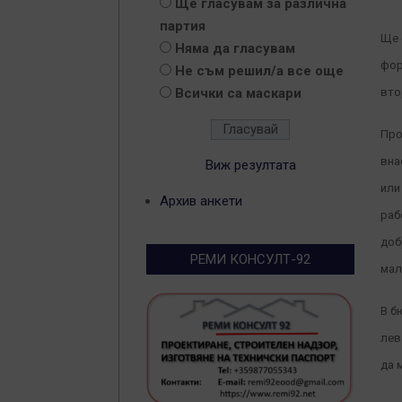
Ще гласувам за различна
партия
Ще 
Няма да гласувам
фор
Не съм решил/а все още
Всички са маскари
вто
Про
вна
Виж резултата
или
Архив анкети
раб
доб
РЕМИ КОНСУЛТ-92
мал
В б
лев
да 