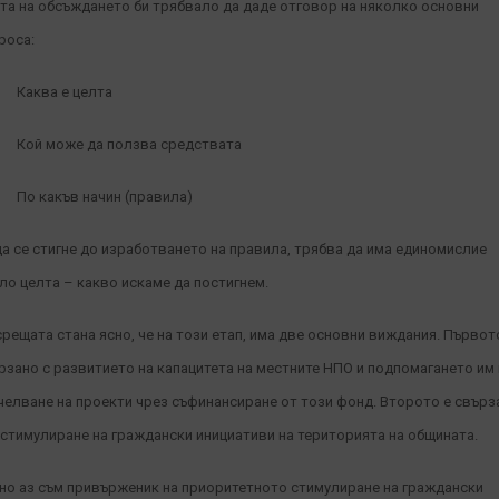
та на обсъждането би трябвало да даде отговор на няколко основни
роса:
Каква е целта
ой може да ползва средствата
о какъв начин (правила)
да се стигне до изработването на правила, трябва да има единомислие
ло целта – какво искаме да постигнем.
срещата стана ясно, че на този етап, има две основни виждания. Първот
рзано с развитието на капацитета на местните НПО и подпомагането им
челване на проекти чрез съфинансиране от този фонд. Второто е свърз
 стимулиране на граждански инициативи на територията на общината.
но аз съм привърженик на приоритетното стимулиране на граждански