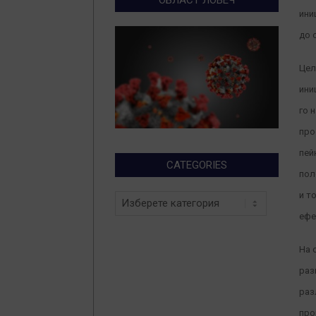
ини
до 
Цел
ини
го 
про
пей
CATEGORIES
пол
и т
Categories
ефе
На 
раз
раз
про