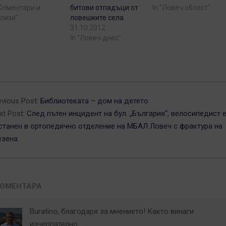
"Коментари и
битови отпадъци от
In "Ловеч област"
лизи"
ловешките села
31.10.2012
In "Ловеч днес"
2-
evious Post:
Библиотеката – дом на детето
xt Post:
След пътен инцидент на бул. „България“, велосипедист 
станен в ортопедично отделение на МБАЛ Ловеч с фрактура на
езена
КОМЕНТАРА
Buratino, благодаря за мнението! Както винаги
изчерпателно.