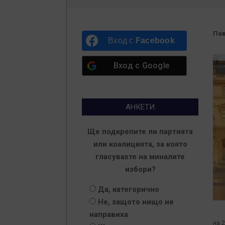
Пав
Вход с
Facebook
Вход с
Google
АНКЕТИ
Ще подкрепите ли партията
или коалицията, за която
гласувахте на миналите
избори?
Да, категорично
Не, защото нищо не
направиха
на 