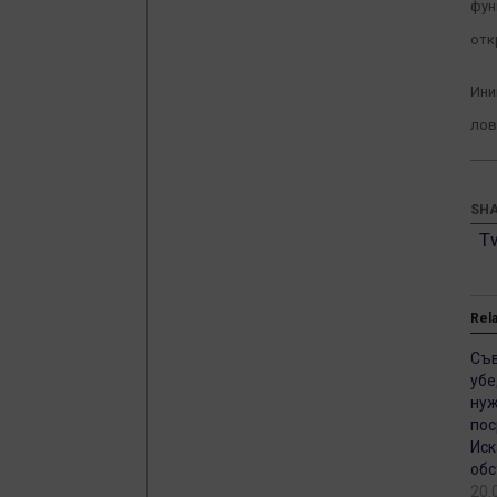
фун
отк
Ини
лов
SHA
T
Rel
Съв
убе
нуж
пос
Иск
об
20.