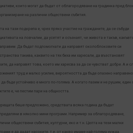
циативи, които могат да бъдат от облагородяване на градинка пред бло
организиране на различни обществени събития.
та на тази подкрепа е, чрез пряко участие на гражданите, да се събуди
циативата на ловчалии, да усетят и осъзнаят, че живота е такъв, какъвт
направим. Да бъдат подпомогнати да направят околоблоковите си
странства такива, каквито на тях биха им харесали, да възстановят
ките, да направят това, което им харесва за да се чувстват добре. А и с
оженият труд и малко усилие, вероятността да бъде опазено направен
о да бъде устойчиво е много по-голяма. А когато пазим и не рушим, един 
ктите е, че пестим пари на общността.
срещата беше предложено, средствата всяка година да бъдат
пределяни в няколко мини програми. Например за облагородяване,
лични обществени събития, културни, еко и т.н. Целта на тези малки
грами е да дадат насоките, т.е. от какво имаме най-голяма нужда.