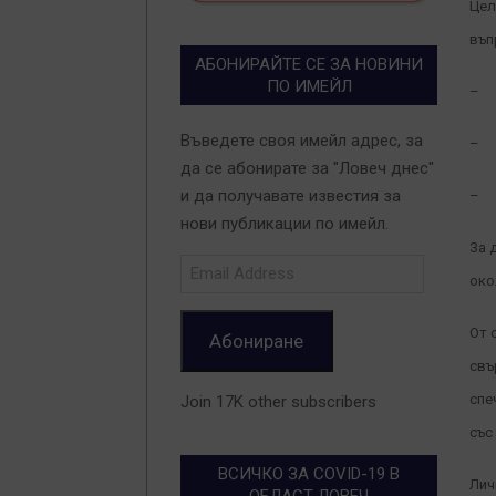
Цел
въп
АБОНИРАЙТЕ СЕ ЗА НОВИНИ
ПО ИМЕЙЛ
– 
Въведете своя имейл адрес, за
– К
да се абонирате за "Ловеч днес"
и да получавате известия за
– П
нови публикации по имейл.
За 
Email
око
Address
От 
Абониране
свъ
спе
Join 17K other subscribers
със
ВСИЧКО ЗА COVID-19 В
Лич
ОБЛАСТ ЛОВЕЧ