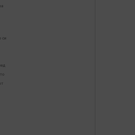
ка
о си
лед
ото
от