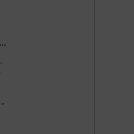
а
о са
а
а,
рам