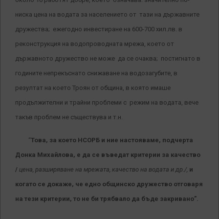
ниска цена на водата за населението от тази на държавните
дружества; ежегодно инвестиране на 600-700 хил.лв. в
реконструкция на водопроводната мрежа, което от
държавното дружество не може да се очаква; постигнато в
годините непрекъснато снижаване на водозагубите, в
резултат на което Троян от община, в която имаше
продължителни и трайни проблеми с режим на водата, вече
такъв проблем не съществува и т.н.
“
Това, за което НСОРБ и ние настояваме, подчерта
Донка Михайлова, е да се въведат критерии за качество
/
цена, разширяване на мрежата, качество на водата и др./,
и
когато се докаже, че едно общинско дружество отговаря
на тези критерии, то не би трябвало да бъде закривано”.