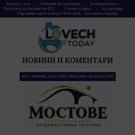
Skip
Връзка с нас
Условия за ползване
Поверителност
Политика за бисквитки (ЕС)
Етичен кодекс
За реклама
to
Парламентарни избори 19.04.2026 – условия и тарифа
content
НОВИНИ И КОМЕНТАРИ
АРТ ГАЛЕРИЯ „МОСТОВЕ“ МАГАЗИН ЗА ИЗКУСТВО