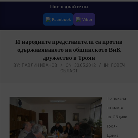
Primary
Последвайте ни
Navigation
Facebook
Viber
Menu
И народните представители са против
одържавяването на общинското ВиК
дружество в Троян
BY:
ПАВЛИН ИВАНОВ
ON:
30.05.2012
IN:
ЛОВЕЧ
ОБЛАСТ
По покана
на кмета
на Община
Троян
Донка