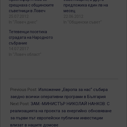
срещнаха с общинските
предложиха един лв на
съветници в Ловеч
месец
25.07.2012
22.06.2012
In "Ловеч днес"
In "Общински съвет"
Тетевенци посетиха
сградата на Народното
събрание
14.07.2017
In "Ловеч област"
2012-
05-
Previous Post:
Изложение „Европа за нас” събира
30
заедно всички оперативни програми в България
Next Post:
ЗАМ.-МИНИСТЪР НИКОЛАЙ НАНКОВ: С
реализацията на проекта за енергийно обновяване
за първи път европейски публични инвестиции
влизат в нашите домове