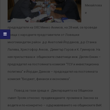
Михайлова
и
председателя на ОбС Минко Акимов, на 28 май, се проведе
среща с народните представители от Ловешки
многомандатен район д-р Анатолий Йорданов, д-р Станка
Лалева, Христофор Ачков, Димитър Горов и К. Гумнеров. На
нея присъстваха и общинските съветници инж. Дилян Енкин –
председател на постоянната комисия “ТСУ и инвестиционна
политика” и Йордан Данков – председател на постоянната
комисия “Бюджет, финанси и икономика”.
Повод за тази среща е Декларацията на Общински
съвет-Троян относно предвижданите промени в Закона за
водите и по-конкретно – одържавяването на общинските ВиК