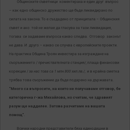
Общинските съветници коментираха и един друг въпрос
– как едно общинско дружество ще бъде ликвидирано по
силата на закона. То е създадено от принципала – Общинския
съвет и ако той не желае да гласува за тази ликвидация,
тогава си задаваме въпроса какво следва. Отговор законът
не дава. И друго – какво се случва с европейските проекти.
На практика Община Троян инвестира за изграждане на
съоръжението /
пречиствателната станция/,
плаща финансови
корекции /
за нас това са 1 млн.800 хил.лв./,
и в крайна сметка
трябва това съоръжение да бъде подарено на държавата.
“Много са въпросите, на които не получаваме отговор, бе
категорична г-жа Михайлова, но считам, че здравият
разум ще надделее. Затова разчитаме на вашата
помощ”.
Всички народни представители бяха единодушни в