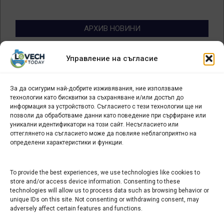
АРХИВ НОВИНИ
Архив
Управление на съгласие
новини
За да осигурим най-добрите изживявания, ние използваме
БИЗНЕС
технологии като бисквитки за съхраняване и/или достъп до
информация за устройството. Съгласието с тези технологии ще ни
Арт галерия "Мостове" – магазин за изкуство
позволи да обработваме данни като поведение при сърфиране или
уникални идентификатори на този сайт. Несъгласието или
СЕВЕРОЗАПАДА ИНФОРМАЦИОНЕН БИЗНЕС
оттеглянето на съгласието може да повлияе неблагоприятно на
ТУРИСТИЧЕСКИ КЛЪСТЕР
определени характеристики и функции.
ИНСТИТУЦИИ В ЛОВЕЧ
To provide the best experiences, we use technologies like cookies to
store and/or access device information. Consenting to these
technologies will allow us to process data such as browsing behavior or
Административен съд Ловеч
unique IDs on this site. Not consenting or withdrawing consent, may
Областна администрация Ловеч
adversely affect certain features and functions.
Община Ловеч