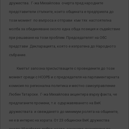
дружества. Г-жа Михайлова очерта пред народните
представители стъпките, които общината е предприела до
този момент по въпроса и отправи към тях настоятелна
молба за обединяване около една обща позиция и съдействие
при решаване на този проблем. Председателят на ОбС
представи Декларацията, която е изпратена до Народното
събрание.
Кметът запозна присъстващите с проведените до този
момент срещи с НСОРБ и с председателя на парламентарната
комисия по регионална политика и местно самоуправление
Любен Татарски. Г-жа Михайлова акцентира върху факта, че
предлаганите промени, т.е одържавяването на ВиК
дружествата и свеждането до минимум ролята на общините,
не е в интерес на хората. От 23 общински ВиК дружества
около 10 работят добре, което означава: значително по-