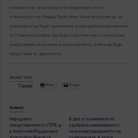
позицията си, че застават и се обединяват около
становището на Община Троян. Инж. Енкин предложи да се
разговаря и да бъдат привлечени и народните представители
от Плевенския район. Ще бъде подготвен текст с конкретни
предложения за промяна в законопроекта, който ще бъде
представен на депутатите.
SHARE THIS:
Print
Email
Tweet
Related
Народните
В две от комисиите не
представители от ГЕРБ д-
одобриха намаляването
р Анатолий Йорданов и
на възнаграждението на
Христофор Ачков се
съветниците, в друга