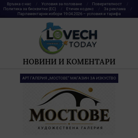
Skip
Връзка с нас
Условия за ползване
Поверителност
Политика за бисквитки (ЕС)
Етичен кодекс
За реклама
to
Парламентарни избори 19.04.2026 – условия и тарифа
content
НОВИНИ И КОМЕНТАРИ
АРТ ГАЛЕРИЯ „МОСТОВЕ“ МАГАЗИН ЗА ИЗКУСТВО