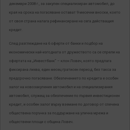
декември 2008 г., за закупен специализиран автомобил, до
края на срока на погасяване остават 9 месечни вноски, което
от своя страна налага рефинансиране на сега действащия
кредит.
След разглеждане на 6 оферти от банки и подбор на
икономически най-изгодната от дружеството са се спрели на
офертата на „Инвестбанк” – клон Ловеч, която предлага
фиксирана лихва, един месец гратисен период, без такса за
предсрочно погасяване. Обезпечението по кредита е особен
залог на новозакупения автомобил и на специализирания
автомобил, служещ за обезпечение по първия инвестиционен
кредит, и особен залог върху вземане по договор от спечена
обществена поръчка за поддържане на улична мрежа и
обществени площи с община Ловеч.