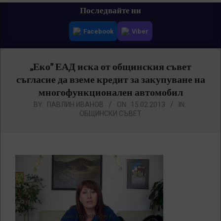
Primary
Последвайте ни
Navigation
Facebook
Viber
Menu
„Еко” ЕАД иска от общинския съвет
съгласие да вземе кредит за закупуване на
многофункционален автомобил
BY:
ПАВЛИН ИВАНОВ
ON:
15.02.2013
IN:
ОБЩИНСКИ СЪВЕТ