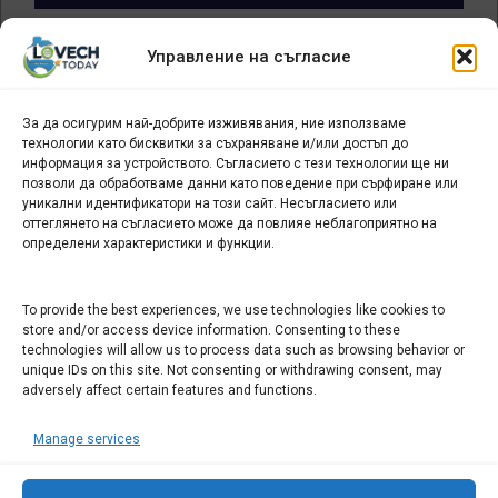
Архив
Управление на съгласие
новини
За да осигурим най-добрите изживявания, ние използваме
БИЗНЕС
технологии като бисквитки за съхраняване и/или достъп до
информация за устройството. Съгласието с тези технологии ще ни
Арт галерия "Мостове" – магазин за изкуство
позволи да обработваме данни като поведение при сърфиране или
уникални идентификатори на този сайт. Несъгласието или
СЕВЕРОЗАПАДА ИНФОРМАЦИОНЕН БИЗНЕС
оттеглянето на съгласието може да повлияе неблагоприятно на
ТУРИСТИЧЕСКИ КЛЪСТЕР
определени характеристики и функции.
ИНСТИТУЦИИ В ЛОВЕЧ
To provide the best experiences, we use technologies like cookies to
store and/or access device information. Consenting to these
technologies will allow us to process data such as browsing behavior or
Административен съд Ловеч
unique IDs on this site. Not consenting or withdrawing consent, may
Областна администрация Ловеч
adversely affect certain features and functions.
Община Ловеч
Manage services
ОДМВР Ловеч
Окръжен съд Ловеч