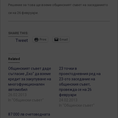
Решение за това ще вземе общинският съвет на заседанието
си на 26 февруари.
SHARE THIS:
Print
Email
Tweet
Related
Общинският съвет даде
23 точки в
съгласие „Еко“ да вземе
проектодневния ред на
кредит за закупуване на
23-ото заседание на
многофункционален
общинския съвет,
автомобил
провежда се на 26
26.02.2013
февруари
In "Общински съвет"
24.02.2013
In "Общински съвет"
87 000 лв счетоводната