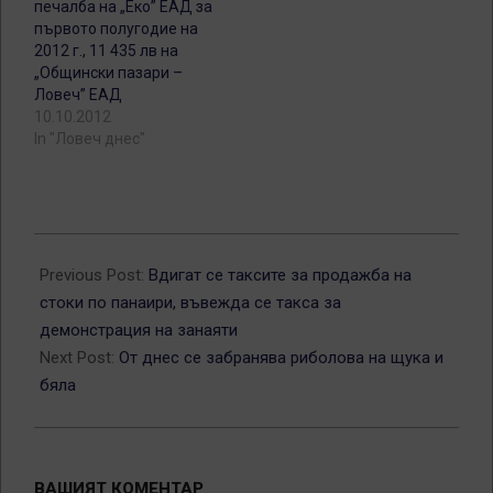
печалба на „Еко” ЕАД за
първото полугодие на
2012 г., 11 435 лв на
„Общински пазари –
Ловеч” ЕАД
10.10.2012
In "Ловеч днес"
2013-
02-
Previous Post:
Вдигат се таксите за продажба на
15
стоки по панаири, въвежда се такса за
демонстрация на занаяти
Next Post:
От днес се забранява риболова на щука и
бяла
ВАШИЯТ КОМЕНТАР