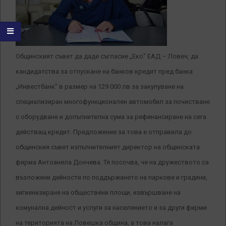
Общинският съвет да даде съгласие „Еко” ЕАД – Ловеч, да
кандидатства за отпускане на банков кредит пред банка
„Инвестбанк” в размер на 129 000 лв за закупуване на
специализиран многофункционален автомобил за почистване
с оборудване и допълнителна сума за рефинансиране на сега
действащ кредит. Предложение за това е отправила до
общинския съвет изпълнителният директор на общинската
фирма Антоанела Дончева. Тя посочва, че на дружеството са
възложени дейности по поддържането на паркове и градини,
хигиенизиране на обществени площи, извършване на
комунална дейност и услуги за населението и за други фирми
на територията на Ловешка община, а това налага