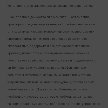
използването на скъпоструваща специализирана техника.
„Еко” ползва в дейността си в момента 19 автомобила,
трактора и специализирана техника. Преобладаващата част
от тях са амортизирани, монофункционални, енергоемки и
нископроизводителни, което повишава разходите за
експлоатация, поддръжка и ремонт. За увеличаване на
производителността и обхващане на повече райони за
почистване е крайно наложително, казва в предложението
си Дончева, закупуването на нов многофункционален
почистващ автомобил, марка НАКО, който има метачно
устройство, система за зимно оборудване, гребло за сняг,
контейнер за смет. Дружеството обаче не разполага с
необходимите средства, затова е необходимо да ползва
банков кредит. В момента „Еко” погасява кредит, усвоен през