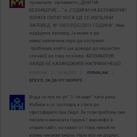
промените заглавието „ДНИ НА
БЕЗХАБЕРИЕ……“ в „ГОДИНИ НА БЕЗХАБЕРИЕ!
ХОРАТА ПИТАТ КОГА ЩЕ СЕ ИЗПЪЛНИ
ЗАПОВЕД № 1007/25,07,2011 ГОДИНА“. Има
издадена заповед ,/а може и да
няма/,назначени хора да отстранят
проблема, който ще доведе до нещастен
случай.Е на това се казва -БЕЗХАБЕРИЕ.
ХАЙДЕ БЕ КАЗАНДЖИЕВ-НАПРАВИ НЕЩО.
KONOV44
16.06.2012
PERMALINK
ВЛЕЗТЕ, ЗА ДА ОТГОВОРИТЕ
Вода се лее по ул.“ 3 -ти март“ като река.
Избила е от тротоара и стига до
сфетофарите при Лидл. За този проблем сме
писали и миналата година / има инфо в
стария сайт/, но какво от това, никой не
взима никакви мерки. Нали все ни дуднат,