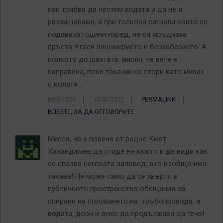
как трябва да пестим водата и да не я
разхищаваме, а при толкова сигнали които се
подаваха години наред, не си мръднаха
пръста. Егаси лицемерието и безхаберието. А
колкото до шахтата, мисля, че вече е
направена, поне така ми се стори като минах
с колата .
BOBI1225
14.06.2012
PERMALINK
ВЛЕЗТЕ, ЗА ДА ОТГОВОРИТЕ
Мисля, че е повече от редно Кмет
Казанджиев да отиде на място и да види как
се спазва неговата заповед, ако изобщо има
такава! Не може само да се хвърля в
публичното пространство обещания за
спиране на ползването на тръбопровода, а
водата, дори и днес да продължава да тече!