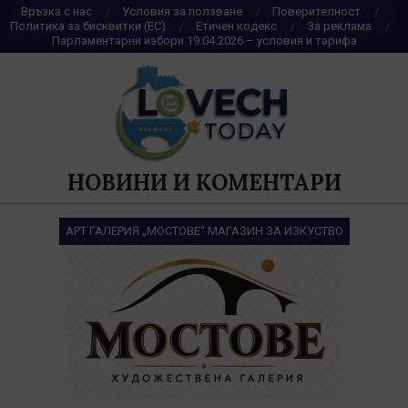
Skip
Връзка с нас
Условия за ползване
Поверителност
Политика за бисквитки (ЕС)
Етичен кодекс
За реклама
to
Парламентарни избори 19.04.2026 – условия и тарифа
content
НОВИНИ И КОМЕНТАРИ
АРТ ГАЛЕРИЯ „МОСТОВЕ“ МАГАЗИН ЗА ИЗКУСТВО