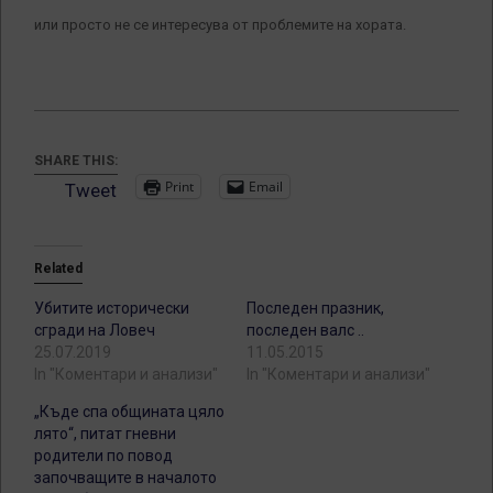
или просто не се интересува от проблемите на хората.
SHARE THIS:
Print
Email
Tweet
Related
Убитите исторически
Последен празник,
сгради на Ловеч
последен валс ..
25.07.2019
11.05.2015
In "Коментари и анализи"
In "Коментари и анализи"
„Къде спа общината цяло
лято“, питат гневни
родители по повод
започващите в началото