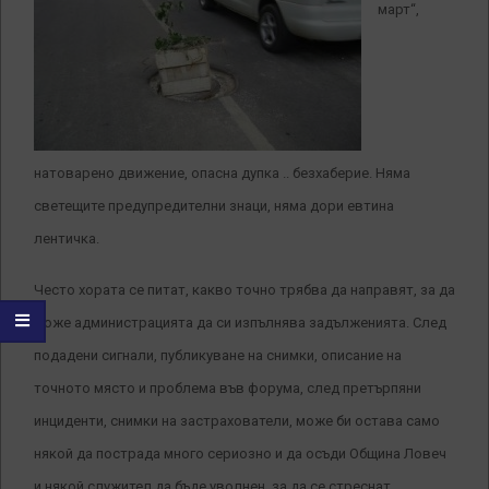
март“,
натоварено движение, опасна дупка .. безхаберие. Няма
светещите предупредителни знаци, няма дори евтина
лентичка.
Често хората се питат, какво точно трябва да направят, за да
може администрацията да си изпълнява задълженията. След
подадени сигнали, публикуване на снимки, описание на
точното място и проблема във форума, след претърпяни
инциденти, снимки на застрахователи, може би остава само
някой да пострада много сериозно и да осъди Община Ловеч
и някой служител да бъде уволнен, за да се стреснат