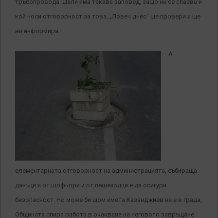
тръбопровода. Дали има такава заповед, защо не се спазва и
кой носи отговорност за това, „Ловеч днес“ ще провери и ще
ви информира.
А
елементарната отговорност на администрацията, събираща
данъци и от шофьори и от пешеходци е да осигури
безопасност. Но може би щом кмета Казанджиев не е в града,
Общината спира работа в очакване на неговото завръщане