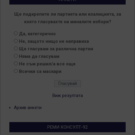
Ще подкрепите ли партията или коалицията, за
която гласувахте на миналите избори?
Да, категорично
Не, защото нищо не направиха
Ще гласувам за различна партия
Няма да гласувам
Не съм решил/а все още
Всички са маскари
Виж резултата
Архив анкети
РЕМИ КОНСУЛТ-92