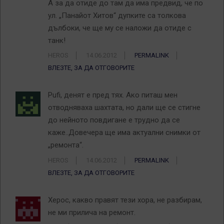
А за да отиде до там да има предвид, че по
ул. „Панайот Хитов“ дупките са толкова
дълбоки, че ще му се наложи да отиде с
танк!
HEROS
14.06.2012
PERMALINK
ВЛЕЗТЕ, ЗА ДА ОТГОВОРИТЕ
Pufi, денят е пред тях. Ако питаш мен
отводняваха шахтата, но дали ще се стигне
до нейното повдигане е трудно да се
каже..Довечера ще има актуални снимки от
„ремонта“.
HEROS
14.06.2012
PERMALINK
ВЛЕЗТЕ, ЗА ДА ОТГОВОРИТЕ
Херос, какво правят тези хора, не разбирам,
не ми прилича на ремонт.