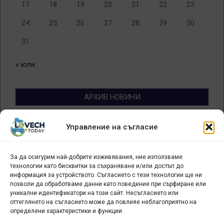
17
18
19
20
21
22
23
24
25
26
27
28
29
30
31
« юли
АРХИВ НОВИНИ
Архив
Управление на съгласие
новини
За да осигурим най-добрите изживявания, ние използваме
БИЗНЕС
технологии като бисквитки за съхраняване и/или достъп до
информация за устройството. Съгласието с тези технологии ще ни
Арт галерия "Мостове" – магазин за изкуство
позволи да обработваме данни като поведение при сърфиране или
уникални идентификатори на този сайт. Несъгласието или
СЕВЕРОЗАПАДА ИНФОРМАЦИОНЕН БИЗНЕС
оттеглянето на съгласието може да повлияе неблагоприятно на
ТУРИСТИЧЕСКИ КЛЪСТЕР
определени характеристики и функции.