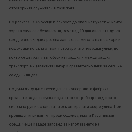
отговорните служители в тази жега.
По разказа на живеещи в близост до опасният участък, който
хората сами са обезопасили, вече над 10 дни опасната дупка
ежедневно създава реална заплаха за живота на шофьори и
пешеходци по една от най=натоварените ловешки улици, по
която се движат и автобуси на градски и междуградски
транспорт. Инцидентите макар и сравнително леки за сега, не
са един или два.
По думи живущите, всеки ден от консервната фабрика
продължава да се пуска вода от стар тръбопровод, която
системно руши основата на ремонтираната скоро улица. При
предишен инцидент от преди седмица, кмета Казанджиев
обеща, че ще издаде заповед за използването на