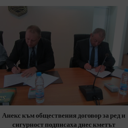
Анекс към обществения договор за ред и
сигурност подписаха днес кметът