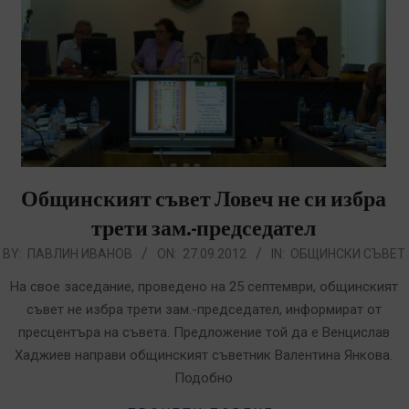
Общинският съвет Ловеч не си избра
трети зам.-председател
012-
BY:
ПАВЛИН ИВАНОВ
ON:
27.09.2012
IN:
ОБЩИНСКИ СЪВЕТ
9-
На свое заседание, проведено на 25 септември, общинският
7
съвет не избра трети зам.-председател, информират от
пресцентъра на съвета. Предложение той да е Венцислав
Хаджиев направи общинският съветник Валентина Янкова.
Подобно