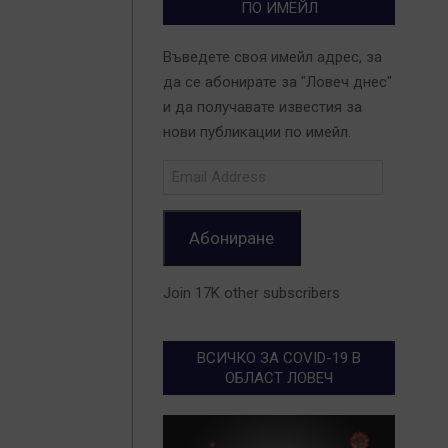
ПО ИМЕЙЛ
Въведете своя имейл адрес, за
да се абонирате за "Ловеч днес"
и да получавате известия за
нови публикации по имейл.
Email
Address
Абониране
2
Join 17K other subscribers
0
2
ВСИЧКО ЗА COVID-19 В
ОБЛАСТ ЛОВЕЧ