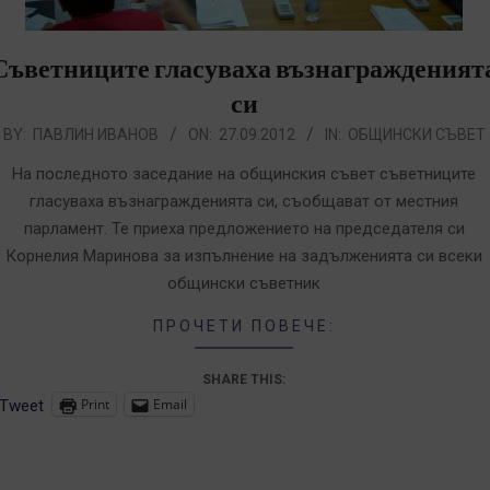
Съветниците гласуваха възнагражденият
си
012-
BY:
ПАВЛИН ИВАНОВ
ON:
27.09.2012
IN:
ОБЩИНСКИ СЪВЕТ
9-
На последното заседание на общинския съвет съветниците
7
гласуваха възнагражденията си, съобщават от местния
парламент. Те приеха предложението на председателя си
Корнелия Маринова за изпълнение на задълженията си всеки
общински съветник
ПРОЧЕТИ ПОВЕЧЕ:
SHARE THIS:
Print
Email
Tweet