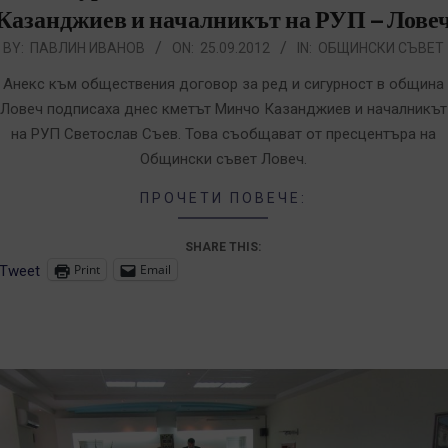
Казанджиев и началникът на РУП – Лове
012-
BY:
ПАВЛИН ИВАНОВ
ON:
25.09.2012
IN:
ОБЩИНСКИ СЪВЕТ
9-
Анекс към обществения договор за ред и сигурност в община
5
Ловеч подписаха днес кметът Минчо Казанджиев и началникът
на РУП Светослав Съев. Това съобщават от пресцентъра на
Общински съвет Ловеч.
ПРОЧЕТИ ПОВЕЧЕ:
SHARE THIS:
Print
Email
Tweet