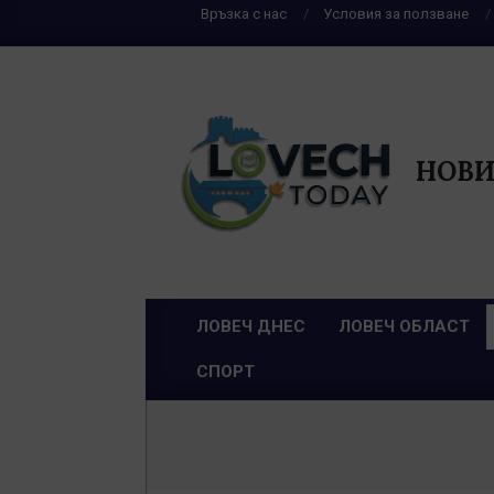
Skip
Връзка с нас
Условия за ползване
to
content
НОВИ
ЛОВЕЧ ДНЕС
ЛОВЕЧ ОБЛАСТ
Primary
СПОРТ
Navigation
Menu