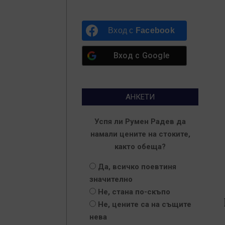
Вход с
Facebook
Вход с
Google
АНКЕТИ
Успя ли Румен Радев да
намали цените на стоките,
както обеща?
Да, всичко поевтиня
значително
Не, стана по-скъпо
Не, цените са на същите
нева