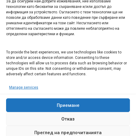
За да осигурим най-добрите изживявания, ние използваме
БИЗНЕС
технологии като бисквитки за съхраняване и/или достъп до
информация за устройството. Съгласието с тези технологии ще ни
Арт галерия "Мостове" – магазин за изкуство
позволи да обработваме данни като поведение при сърфиране или
уникални идентификатори на този сайт. Несъгласието или
СЕВЕРОЗАПАДА ИНФОРМАЦИОНЕН БИЗНЕС
оттеглянето на съгласието може да повлияе неблагоприятно на
ТУРИСТИЧЕСКИ КЛЪСТЕР
определени характеристики и функции.
ИНСТИТУЦИИ В ЛОВЕЧ
To provide the best experiences, we use technologies like cookies to
store and/or access device information. Consenting to these
technologies will allow us to process data such as browsing behavior or
Административен съд Ловеч
unique IDs on this site. Not consenting or withdrawing consent, may
adversely affect certain features and functions.
Областна администрация Ловеч
Община Ловеч
Manage services
ОДМВР Ловеч
Окръжен съд Ловеч
Приемане
Районен съд Ловеч
Отказ
Преглед на предпочитанията