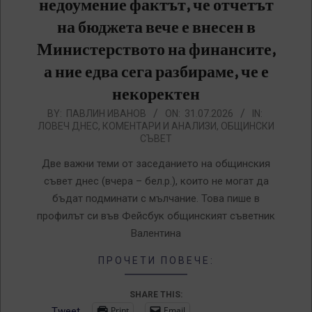
недоумение фактът, че отчетът
на бюджета вече е внесен в
Министерството на финансите,
а ние едва сега разбираме, че е
некоректен
2026-
BY:
ПАВЛИН ИВАНОВ
ON:
31.07.2026
IN:
ЛОВЕЧ ДНЕС
,
КОМЕНТАРИ И АНАЛИЗИ
,
ОБЩИНСКИ
07-
СЪВЕТ
31
Две важни теми от заседанието на общинския
съвет днес (вчера – бел.р.), които не могат да
бъдат подминати с мълчание. Това пише в
профилът си във Фейсбук общинският съветник
Валентина
ПРОЧЕТИ ПОВЕЧЕ:
SHARE THIS:
Print
Email
Tweet