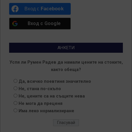
Вход с
Facebook
Вход с
Google
АНКЕТИ
Успя ли Румен Радев да намали цените на стоките,
както обеща?
Да, всичко поевтиня значително
Не, стана по-скъпо
Не, цените са на същите нева
Не мога да преценя
Има леко нормализиране