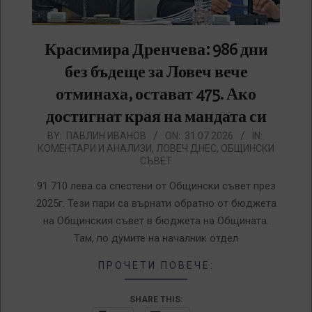
Красимира Дренчева: 986 дни
без бъдеще за Ловеч вече
отминаха, остават 475. Ако
достигнат края на мандата си
2026-
BY:
ПАВЛИН ИВАНОВ
ON:
31.07.2026
IN:
КОМЕНТАРИ И АНАЛИЗИ
,
ЛОВЕЧ ДНЕС
,
ОБЩИНСКИ
07-
СЪВЕТ
31
91 710 лева са спестени от Общински съвет през
2025г. Тези пари са върнати обратно от бюджета
на Общинския съвет в бюджета на Общината.
Там, по думите на началник отдел
ПРОЧЕТИ ПОВЕЧЕ:
SHARE THIS: