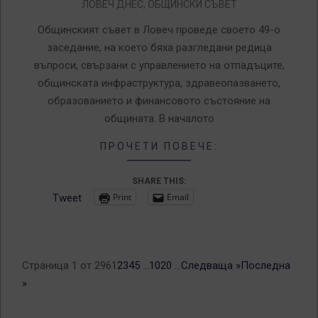
ЛОВЕЧ ДНЕС
,
ОБЩИНСКИ СЪВЕТ
07-
31
Общинският съвет в Ловеч проведе своето 49-о
заседание, на което бяха разгледани редица
въпроси, свързани с управлението на отпадъците,
общинската инфраструктура, здравеопазването,
образованието и финансовото състояние на
общината. В началото
ПРОЧЕТИ ПОВЕЧЕ:
SHARE THIS:
Print
Email
Tweet
Страница 1 от 296
1
2
3
4
5
...
10
20
...
Следваща »
Последна
»