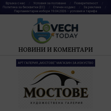
Skip
Връзка с нас
Условия за ползване
Поверителност
Политика за бисквитки (ЕС)
Етичен кодекс
За реклама
to
Парламентарни избори 19.04.2026 – условия и тарифа
content
НОВИНИ И КОМЕНТАРИ
АРТ ГАЛЕРИЯ „МОСТОВЕ“ МАГАЗИН ЗА ИЗКУСТВО