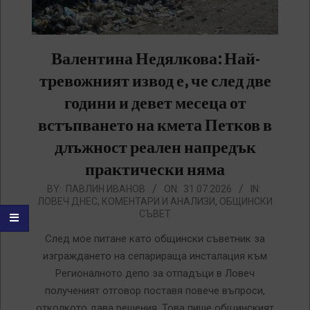
Валентина Недялкова: Най-
тревожният извод е, че след две
години и девет месеца от
встъпването на кмета Петков в
длъжност реален напредък
практически няма
2026-
BY:
ПАВЛИН ИВАНОВ
ON:
31.07.2026
IN:
ЛОВЕЧ ДНЕС
,
КОМЕНТАРИ И АНАЛИЗИ
,
ОБЩИНСКИ
07-
СЪВЕТ
31
След мое питане като общински съветник за
изграждането на сепарираща инсталация към
Регионалното депо за отпадъци в Ловеч
полученият отговор поставя повече въпроси,
отколкото дава решения. Това пише общинският