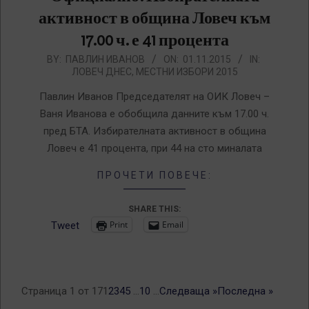
активност в община Ловеч към
17.00 ч. е 41 процента
2015-
BY:
ПАВЛИН ИВАНОВ
ON:
01.11.2015
IN:
ЛОВЕЧ ДНЕС
,
МЕСТНИ ИЗБОРИ 2015
11-
01
Павлин Иванов Председателят на ОИК Ловеч –
Ваня Иванова е обобщила данните към 17.00 ч.
пред БТА. Избирателната активност в община
Ловеч е 41 процента, при 44 на сто миналата
ПРОЧЕТИ ПОВЕЧЕ:
SHARE THIS:
Print
Email
Tweet
Страница 1 от 17
1
2
3
4
5
...
10
...
Следваща »
Последна »