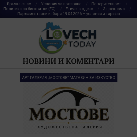
Skip
Връзка с нас
Условия за ползване
Поверителност
Политика за бисквитки (ЕС)
Етичен кодекс
За реклама
to
Парламентарни избори 19.04.2026 – условия и тарифа
content
НОВИНИ И КОМЕНТАРИ
АРТ ГАЛЕРИЯ „МОСТОВЕ“ МАГАЗИН ЗА ИЗКУСТВО