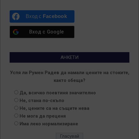
Вход с
Facebook
Вход с
Google
АНКЕТИ
Успя ли Румен Радев да намали цените на стоките,
както обеща?
Да, всичко поевтиня значително
Не, стана по-скъпо
Не, цените са на същите нева
Не мога да преценя
Има леко нормализиране