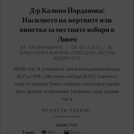
Д-р Калина Йорданова:
Насилието на жертвите или
винетка за местните избори в
Ловеч
2015-
BY:
ПАВЛИН ИВАНОВ
ON:
04.11.2015
IN:
КОМЕНТАРИ И АНАЛИЗИ
,
ЛОВЕЧ ДНЕС
,
МЕСТНИ
11-
ИЗБОРИ 2015
04
NEWS глас В условия на силна конкуренция между
БСП и ГЕРБ („Местните избори 2015“), повечето
села от община Ловеч избраха столетната партия
през другите алтернативи. Например след първия
тур в
ПРОЧЕТИ ПОВЕЧЕ:
SHARE THIS:
Print
Email
Tweet