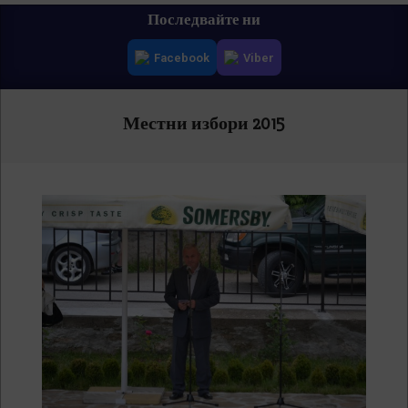
Primary
Последвайте ни
Navigation
Facebook
Viber
Menu
Местни избори 2015