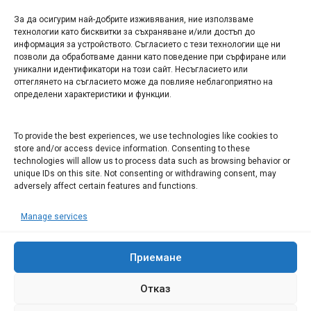
За да осигурим най-добрите изживявания, ние използваме
БИЗНЕС
технологии като бисквитки за съхраняване и/или достъп до
информация за устройството. Съгласието с тези технологии ще ни
Арт галерия "Мостове" – магазин за изкуство
позволи да обработваме данни като поведение при сърфиране или
уникални идентификатори на този сайт. Несъгласието или
СЕВЕРОЗАПАДА ИНФОРМАЦИОНЕН БИЗНЕС
оттеглянето на съгласието може да повлияе неблагоприятно на
ТУРИСТИЧЕСКИ КЛЪСТЕР
определени характеристики и функции.
ИНСТИТУЦИИ В ЛОВЕЧ
To provide the best experiences, we use technologies like cookies to
store and/or access device information. Consenting to these
technologies will allow us to process data such as browsing behavior or
Административен съд Ловеч
unique IDs on this site. Not consenting or withdrawing consent, may
Областна администрация Ловеч
adversely affect certain features and functions.
Община Ловеч
Manage services
ОДМВР Ловеч
Окръжен съд Ловеч
Районен съд Ловеч
Приемане
Отказ