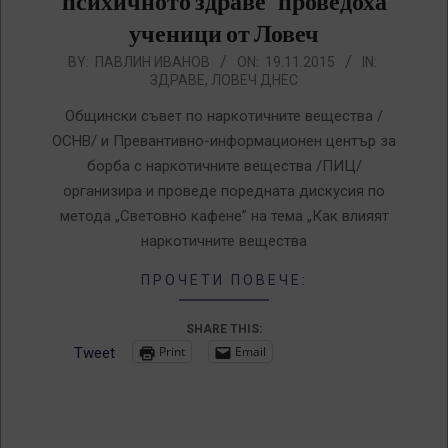
психичното здраве” проведоха
ученици от Ловеч
2015-
BY:
ПАВЛИН ИВАНОВ
ON:
19.11.2015
IN:
ЗДРАВЕ
,
ЛОВЕЧ ДНЕС
11-
19
Общински съвет по наркотичните вещества /
ОСНВ/ и Превантивно-информационен център за
борба с наркотичните вещества /ПИЦ/
организира и проведе поредната дискусия по
метода „Световно кафене” на тема „Как влияят
наркотичните вещества
ПРОЧЕТИ ПОВЕЧЕ:
SHARE THIS:
Print
Email
Tweet