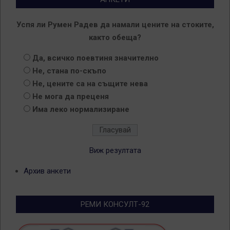
Успя ли Румен Радев да намали цените на стоките,
както обеща?
Да, всичко поевтиня значително
Не, стана по-скъпо
Не, цените са на същите нева
Не мога да преценя
Има леко нормализиране
Виж резултата
Архив анкети
РЕМИ КОНСУЛТ-92