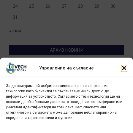
24
25
26
27
28
29
30
31
« юли
АРХИВ НОВИНИ
Архив
Управление на съгласие
новини
За да осигурим най-добрите изживявания, ние използваме
БИЗНЕС
технологии като бисквитки за съхраняване и/или достъп до
информация за устройството. Съгласието с тези технологии ще ни
Арт галерия "Мостове" – магазин за изкуство
позволи да обработваме данни като поведение при сърфиране или
уникални идентификатори на този сайт. Несъгласието или
СЕВЕРОЗАПАДА ИНФОРМАЦИОНЕН БИЗНЕС
оттеглянето на съгласието може да повлияе неблагоприятно на
ТУРИСТИЧЕСКИ КЛЪСТЕР
определени характеристики и функции.