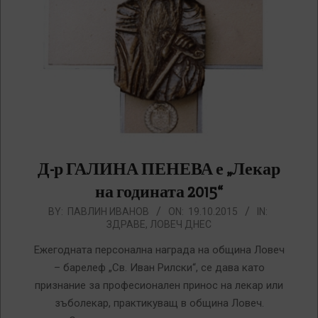
Д-р ГАЛИНА ПЕНЕВА е „Лекар
на годината 2015“
2015-
BY:
ПАВЛИН ИВАНОВ
ON:
19.10.2015
IN:
ЗДРАВЕ
,
ЛОВЕЧ ДНЕС
10-
19
Ежегодната персонална награда на община Ловеч
– барелеф „Св. Иван Рилски“, се дава като
признание за професионален принос на лекар или
зъболекар, практикуващ в община Ловеч.