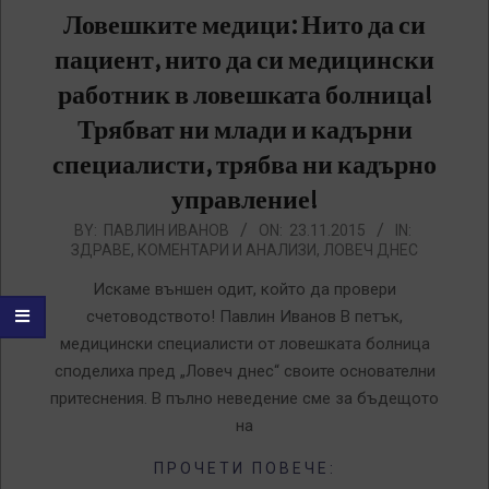
Ловешките медици: Нито да си
пациент, нито да си медицински
работник в ловешката болница!
Трябват ни млади и кадърни
специалисти, трябва ни кадърно
управление!
2015-
BY:
ПАВЛИН ИВАНОВ
ON:
23.11.2015
IN:
ЗДРАВЕ
,
КОМЕНТАРИ И АНАЛИЗИ
,
ЛОВЕЧ ДНЕС
11-
23
Искаме външен одит, който да провери
счетоводството! Павлин Иванов В петък,
медицински специалисти от ловешката болница
споделиха пред „Ловеч днес“ своите основателни
притеснения. В пълно неведение сме за бъдещото
на
ПРОЧЕТИ ПОВЕЧЕ: