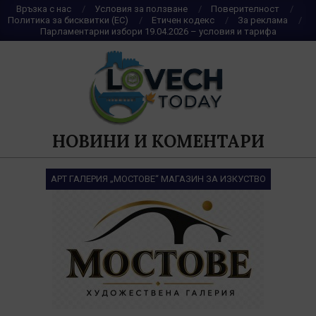
Skip
Връзка с нас
Условия за ползване
Поверителност
Политика за бисквитки (ЕС)
Етичен кодекс
За реклама
to
Парламентарни избори 19.04.2026 – условия и тарифа
content
НОВИНИ И КОМЕНТАРИ
АРТ ГАЛЕРИЯ „МОСТОВЕ“ МАГАЗИН ЗА ИЗКУСТВО