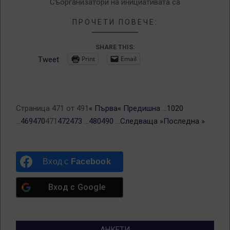
Съорганизатори на инициативата са
ПРОЧЕТИ ПОВЕЧЕ:
SHARE THIS:
Print
Email
Tweet
Страница 471 от 491
« Първа
« Предишна
...
10
20
...
469
470
471
472
473
...
480
490
...
Следваща »
Последна »
Вход с
Facebook
Вход с
Google
АНКЕТИ