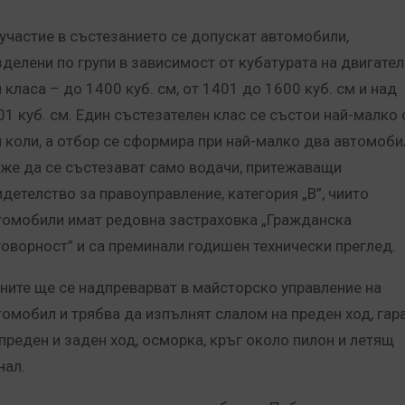
 участие в състезанието се допускат автомобили,
зделени по групи в зависимост от кубатурата на двигател
 класа – до 1400 куб. см, от 1401 до 1600 куб. см и над
1 куб. см.
Един състезателен клас се състои най-малко 
и коли, а отбор се сформира при най-малко два автомоби
же да се състезават само водачи, притежаващи
идетелство за правоуправление, категория „В”, чиито
томобили имат редовна застраховка „Гражданска
говорност” и са преминали годишен технически преглед.
ните ще се надпреварват в майсторско управление на
томобил и трябва да изпълнят слалом на преден ход, гар
 преден и заден ход, осморка, кръг около пилон и летящ
нал.