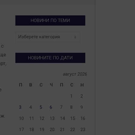
НОВИНИ ПО ТЕМИ
Новини
по
 с
теми
 ще
НОВИНИТЕ ПО ДАТИ
рт,
август 2026
П
В
С
Ч
П
С
Н
е
1
2
3
4
5
6
7
8
9
 ж.
10
11
12
13
14
15
16
17
18
19
20
21
22
23