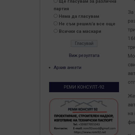
Ще гласувам за различна
партия
За
Няма да гласувам
ра
Не съм решил/а все още
три
Всички са маскари
160
тр
Виж резултата
Мо
св
Архив анкети
ав
от
РЕМИ КОНСУЛТ-92
Же
ав
на
фи