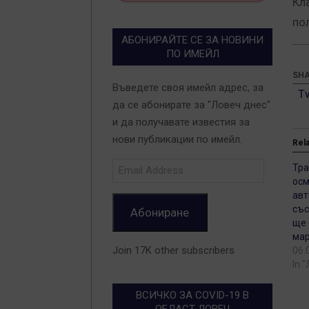
Кл
по
АБОНИРАЙТЕ СЕ ЗА НОВИНИ
ПО ИМЕЙЛ
SHA
Въведете своя имейл адрес, за
T
да се абонирате за "Ловеч днес"
и да получавате известия за
нови публикации по имейл.
Rel
Email
Тр
Address
осм
ав
със
Абониране
ще 
мар
Join 17K other subscribers
06.
In 
ВСИЧКО ЗА COVID-19 В
ОБЛАСТ ЛОВЕЧ