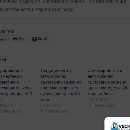
асирането ще е по класове и отборно. Победителите ще
лучат грамоти и парични награди.
RE THIS:
Print
Email
weet
ated
адиционното
Традиционното
Осмомартенското
омартенско
автомобилно
автомобилно
томобилно
състезание за жени с
състезание за жени
тезание за жени
приложен характер
ще се проведе на 24
се проведе на 14
ще се проведе на 30
март, събота
т
март
13.03.2018
03.2015
06.03.2019
In "Ловеч днес"
"Ловеч днес"
In "Ловеч днес"