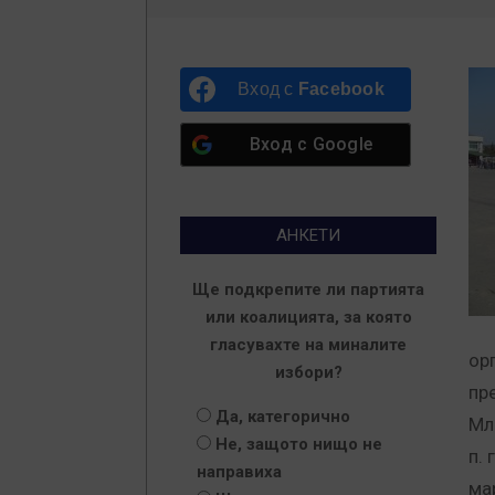
Вход с
Facebook
Вход с
Google
АНКЕТИ
Ще подкрепите ли партията
или коалицията, за която
гласувахте на миналите
ор
избори?
пр
Да, категорично
Мл
Не, защото нищо не
п. 
направиха
ма