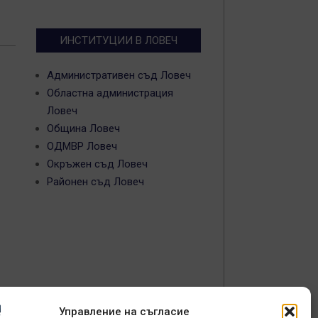
ИНСТИТУЦИИ В ЛОВЕЧ
Административен съд Ловеч
Областна администрация
Ловеч
Община Ловеч
ОДМВР Ловеч
Окръжен съд Ловеч
Районен съд Ловеч
Управление на съгласие