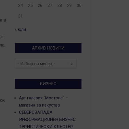
24
25
26
27
28
29
30
31
я в
« юли
от
ла.
АРХИВ НОВИНИ
Архив
новини
БИЗНЕС
Арт галерия "Мостове" –
аж
магазин за изкуство
СЕВЕРОЗАПАДА
ИНФОРМАЦИОНЕН БИЗНЕС
ТУРИСТИЧЕСКИ КЛЪСТЕР