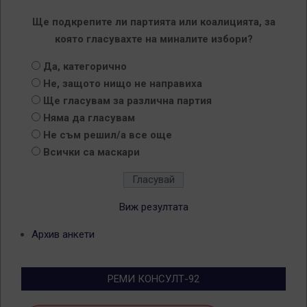
Ще подкрепите ли партията или коалицията, за
която гласувахте на миналите избори?
Да, категорично
Не, защото нищо не направиха
Ще гласувам за различна партия
Няма да гласувам
Не съм решил/а все още
Всички са маскари
Виж резултата
Архив анкети
РЕМИ КОНСУЛТ-92