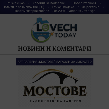
Skip
Връзка с нас
Условия за ползване
Поверителност
Политика за бисквитки (ЕС)
Етичен кодекс
За реклама
to
Парламентарни избори 19.04.2026 – условия и тарифа
content
НОВИНИ И КОМЕНТАРИ
АРТ ГАЛЕРИЯ „МОСТОВЕ“ МАГАЗИН ЗА ИЗКУСТВО