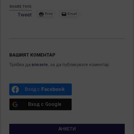
SHARE THIS:
Print
Email
Tweet
2012-
03-
ВАШИЯТ КОМЕНТАР
16
Трябва да
влезете
, за да публикувате коментар.
Вход с
Facebook
Вход с
Google
АНКЕТИ