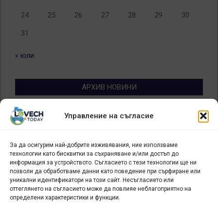
24
25
26
27
28
29
30
31
« юли
АРХИВ НОВИНИ
Архив
Управление на съгласие
новини
За да осигурим най-добрите изживявания, ние използваме
БИЗНЕС
технологии като бисквитки за съхраняване и/или достъп до
информация за устройството. Съгласието с тези технологии ще ни
Арт галерия "Мостове" – магазин за изкуство
позволи да обработваме данни като поведение при сърфиране или
уникални идентификатори на този сайт. Несъгласието или
СЕВЕРОЗАПАДА ИНФОРМАЦИОНЕН БИЗНЕС
оттеглянето на съгласието може да повлияе неблагоприятно на
ТУРИСТИЧЕСКИ КЛЪСТЕР
определени характеристики и функции.