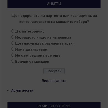
АНКЕТИ
Ще подкрепите ли партията или коалицията, за
която гласувахте на миналите избори?
Да, категорично
Не, защото нищо не направиха
Ще гласувам за различна партия
Няма да гласувам
Не съм решил/а все още
Всички са маскари
Виж резултата
Архив анкети
РЕМИ КОНСУЛТ-92