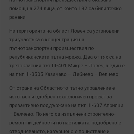
помощ на 274 лица, от които 182 са били тежко
ранени.
На територията на област Ловеч са установени
три участъка с концентрация на
пътнотранспортни произшествия по
републиканската пътна мрежа. Два от тях са на
третокласния път III-401 Микре – Ловеч, а един е
на път III-3505 Казачево – Дебнево – Велчево.
От страна на Областното пътно управление е
изготвен и одобрен технологичен проект за
превантивно поддържане на път III-607 Априлци
– Велчево. По него са изпълнени строително-
ремонтни дейности по настилката, подобрено е
отводняването, извършено е почистване и