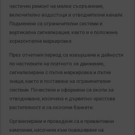
частичен ремонт на малки съоръжения,
включително водостоци и отводнителни канали.
Подменени са ограничителни системи и
вертикална сигнализация, както и е положена
хоризонтална маркировка.
През отчетния период са извършени и дейности
по настилките на платното за движение,
сигнализиране с пътна маркировка и пътни
знаци, както и поставяне на ограничителни
системи. Почистени и оформени са окопи за
отводняване, изсечена е дървесно-храстова
растителност и са окосени банкети.
Организирани и проведени са и превантивни
кампании, насочени към повишаване на