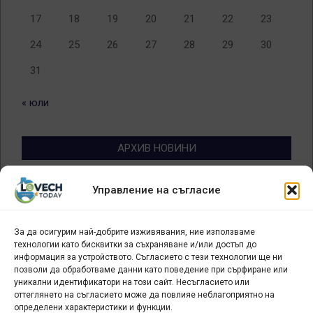
17
18
19
20
21
22
23
24
25
26
27
28
29
30
31
« юли
АРХИВ НОВИНИ
Архив
Управление на съгласие
новини
За да осигурим най-добрите изживявания, ние използваме
БИЗНЕС
технологии като бисквитки за съхраняване и/или достъп до
информация за устройството. Съгласието с тези технологии ще ни
Арт галерия "Мостове" – магазин за изкуство
позволи да обработваме данни като поведение при сърфиране или
уникални идентификатори на този сайт. Несъгласието или
СЕВЕРОЗАПАДА ИНФОРМАЦИОНЕН БИЗНЕС
оттеглянето на съгласието може да повлияе неблагоприятно на
ТУРИСТИЧЕСКИ КЛЪСТЕР
определени характеристики и функции.