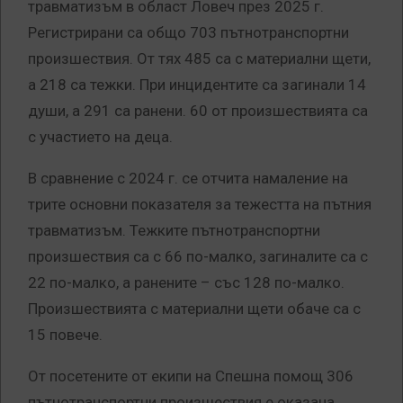
травматизъм в област Ловеч през 2025 г.
Регистрирани са общо 703 пътнотранспортни
произшествия. От тях 485 са с материални щети,
а 218 са тежки. При инцидентите са загинали 14
души, а 291 са ранени. 60 от произшествията са
с участието на деца.
В сравнение с 2024 г. се отчита намаление на
трите основни показателя за тежестта на пътния
травматизъм. Тежките пътнотранспортни
произшествия са с 66 по-малко, загиналите са с
22 по-малко, а ранените – със 128 по-малко.
Произшествията с материални щети обаче са с
15 повече.
От посетените от екипи на Спешна помощ 306
пътнотранспортни произшествия е оказана