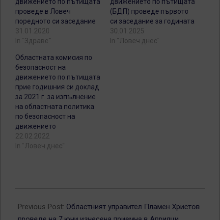
движението по пътищата
движението по пътищата
проведе в Ловеч
(БДП) проведе първото
поредното си заседание
си заседание за годината
31.01.2020
30.01.2025
In "Здраве"
In "Ловеч днес"
Областната комисия по
безопасност на
движението по пътищата
прие годишния си доклад
за 2021 г. за изпълнение
на областната политика
по безопасност на
движението
22.02.2022
In "Ловеч днес"
2026-
06-
Previous Post:
Областният управител Пламен Христов
09
проведе на 7 юни изнесена приемна в Априлци