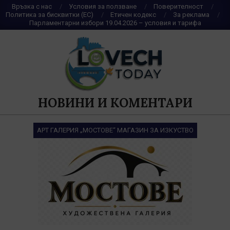
Skip
Връзка с нас
Условия за ползване
Поверителност
Политика за бисквитки (ЕС)
Етичен кодекс
За реклама
to
Парламентарни избори 19.04.2026 – условия и тарифа
content
НОВИНИ И КОМЕНТАРИ
АРТ ГАЛЕРИЯ „МОСТОВЕ“ МАГАЗИН ЗА ИЗКУСТВО