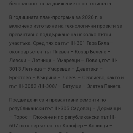
безопасността на движението по пътищата.
В годишната план-програма за 2026 г. е
включено изготвяне на технологични проекти за
превантивно поддържане на няколко пътни
участъка. Сред тях са път III-301 Гара Бяла –
околовръстен път Плевен – Козар Белене –
Левски – Летница – Умаревци – Ловеч, път III-
3013 Летница – Умаревци – Деветаки –
Брестово – Къкрина – Ловеч – Севлиево, както и
път III-3082 /III-308/ – Батулци – Златна Панега.
Предвидени са и превантивни ремонти по
републикански път III-305 Садовец – Дерманци
– Торос – Гложене и по републикански път III-
607 околовръстен път Калофер – Априлци –