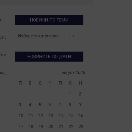
а
НОВИНИ ПО ТЕМИ
Новини
ст“,
по
теми
та е
НОВИНИТЕ ПО ДАТИ
август 2026
под
П
В
С
Ч
П
С
Н
1
2
3
4
5
6
7
8
9
10
11
12
13
14
15
16
17
18
19
20
21
22
23