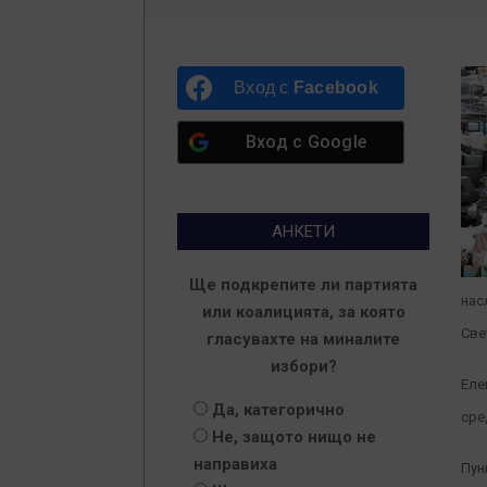
Вход с
Facebook
Вход с
Google
АНКЕТИ
Ще подкрепите ли партията
нас
или коалицията, за която
Све
гласувахте на миналите
избори?
Еле
Да, категорично
сре
Не, защото нищо не
направиха
Пун