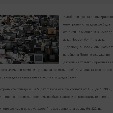
7 мобилни пункта за събиране н
електронни отпадъци ще бъдат
открити на 5 юни в ж. к. „Младо
ж. к. „Червен бряг“ и в ж. к.
„Здравец“ в Ловеч. Инициатива
на община Ловеч и сдружение
„Екомисия 21 век“ и преминава 
лова „Изчисти дома си, предай за рециклиране“. Кампанията е по повод
товния ден за опазване на околната среда 5 юни.
ктронните отпадъци ще бъдат събирани в пунктовете от 15 ч. до 18.30 ч.,
дствата от рециклирането им ще бъдат дарени на кварталните съвети.
ктове ще има в ж. к. „Младост“ на автоспирката срещу бл. 322, на