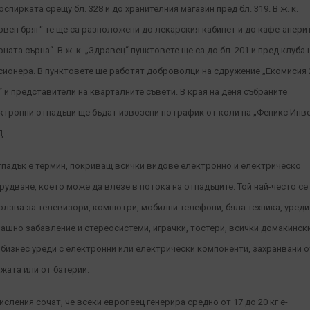
оспирката срещу бл. 328 и до хранителния магазин пред бл. 319. В ж. к.
рвен бряг“ те ще са разположени до лекарския кабинет и до кафе-апери
рната сърна“
. В ж. к. „Здравец“ пунктовете ще са до бл. 201 и пред клуба 
сионера. В пунктовете ще работят доброволци на сдружение „Екомисия 
“ и представители на кварталните съвети. В края на деня събраните
ктронни отпадъци ще бъдат извозени по график от коли на „Феникс Инв
.
тпадък е термин, покриващ всички видове електронно и електрическо
рудване, което може да влезе в потока на отпадъците. Той най-често се
олзва за телевизори, компютри, мобилни телефони, бяла техника, уреди
ашно забавление и стереосистеми, играчки, тостери, всички домакинск
 бизнес уреди с електронни или електрически компоненти, захранвани о
жата или от батерии.
исления сочат, че всеки европеец генерира средно от 17 до 20 кг е-