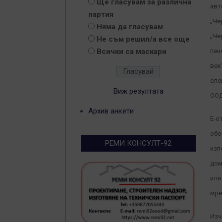
Ще гласувам за различна
авт
партия
„Че
Няма да гласувам
„Че
Не съм решил/а все още
Всички са маскари
пен
век
еле
Виж резултата
ООД
Архив анкети
Е-о
обо
РЕМИ КОНСУЛТ-92
изп
дом
или
мре
Изч