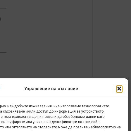
!
та
Управление на съгласие
теб
урим най-добрите изживявания, ние използваме технологии като
за съхраняване и/или достъп до информация за устройството.
 с тези технологии ще ни позволи да обработваме данни като
при сърфиране или уникални идентификатори на този сайт.
то или оттеглянето на съгласието може да повлияе неблагоприятно на