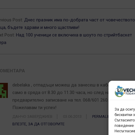
3-
evious Post:
Днес празник има по-добрата част от човечеството
ца, бъдете здрави и много щастливи!
xt Post:
Над 100 ученици се включиха в шоуто по стрийтбаскет
ера
КОМЕНТАРА
debelaka , отпадъци можеш да занесеш в кабинета на кме
само в сряда от 8.30 до 11.30 часа, но след направено от 
предварително записване на тел. 068/601 260.
Пожелавам ти успех!
За да осиг
бисквитки 
ДАНЧО ЗАВЕРДЖИЕВ
03.06.2013
PERMALINK
Съгласието
ВЛЕЗТЕ, ЗА ДА ОТГОВОРИТЕ
поведение 
Несъгласие