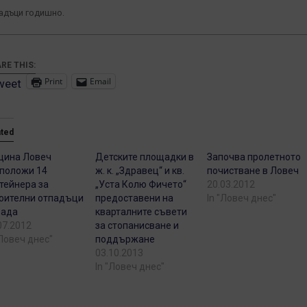
адъци годишно.
RE THIS:
Print
Email
weet
ated
щина Ловеч
Детските площадки в
Започва пролетното
положи 14
ж. к. „Здравец“ и кв.
почистване в Ловеч
тейнера за
„Уста Колю Фичето“
20.03.2012
оителни отпадъци
предоставени на
In "Ловеч днес"
рада
кварталните съвети
07.2012
за стопанисване и
"Ловеч днес"
поддържане
03.10.2013
In "Ловеч днес"