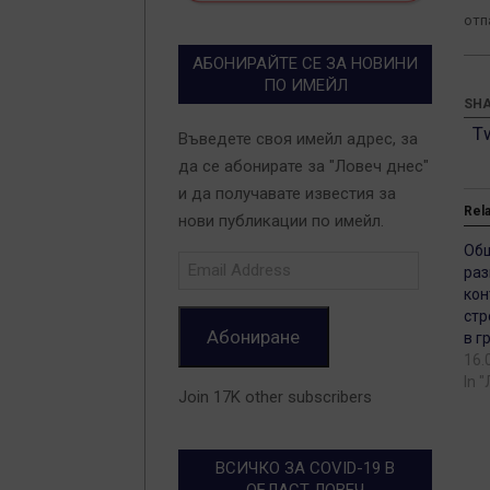
отп
АБОНИРАЙТЕ СЕ ЗА НОВИНИ
ПО ИМЕЙЛ
SHA
T
Въведете своя имейл адрес, за
да се абонирате за "Ловеч днес"
и да получавате известия за
Rel
нови публикации по имейл.
Об
Email
раз
Address
кон
стр
Абониране
в г
16.
In 
Join 17K other subscribers
ВСИЧКО ЗА COVID-19 В
ОБЛАСТ ЛОВЕЧ