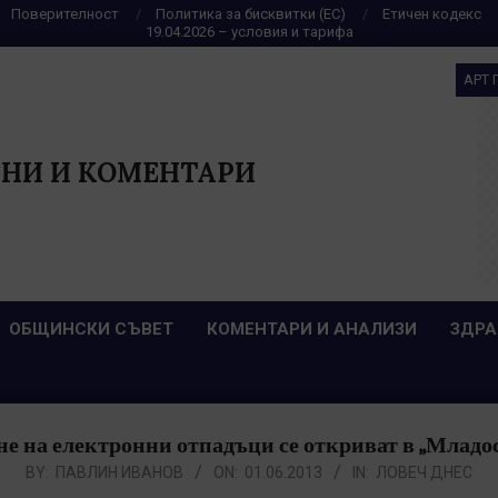
Поверителност
Политика за бисквитки (ЕС)
Етичен кодекс
19.04.2026 – условия и тарифа
АРТ 
НИ И КОМЕНТАРИ
ОБЩИНСКИ СЪВЕТ
КОМЕНТАРИ И АНАЛИЗИ
ЗДРА
е на електронни отпадъци се откриват в „Младост
BY:
ПАВЛИН ИВАНОВ
ON:
01.06.2013
IN:
ЛОВЕЧ ДНЕС