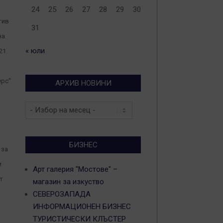
24
25
26
27
28
29
30
тив
31
на
« юли
21
ерс“
АРХИВ НОВИНИ
Архив
новини
БИЗНЕС
 за
и
Арт галерия "Мостове" –
т
магазин за изкуство
СЕВЕРОЗАПАДА
ИНФОРМАЦИОНЕН БИЗНЕС
ТУРИСТИЧЕСКИ КЛЪСТЕР