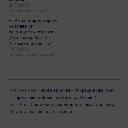
28.08.2018
In "Европейски съюз"
На 8 март стартира прием
на заявки от
работодатели по проект
„Започвам работа –
Компонент 3 „Заетост“
11.03.2024
In "Бизнес информация"
2018-
11-
Previous Post:
Георги Терзийски посрещна Леа Коен,
13
тя представи в Ловеч романът си „Рафаел“
Next Post:
Светлините на коледната елха в Ловеч ще
бъдат запалени на 4 декември