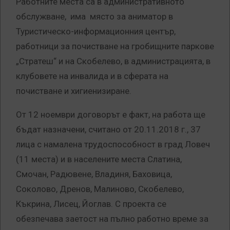
Работните места са в административното
обслужване, има място за аниматор в
Туристическо-информационния център,
работници за почистване на гробищните паркове
„Стратеш“ и на Скобелево, в администрацията, в
клубовете на инвалида и в сферата на
почистване и хигиенизиране.
От 12 ноември договорът е факт, на работа ще
бъдат назначени, считано от 20.11.2018 г., 37
лица с намалена трудоспособност в град Ловеч
(11 места) и в населените места Слатина,
Смочан, Радювене, Владиня, Баховица,
Соколово, Дренов, Малиново, Скобелево,
Къкрина, Лисец, Йоглав. С проекта се
обезпечава заетост на пълно работно време за