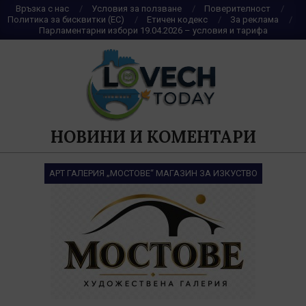
Skip
Връзка с нас
Условия за ползване
Поверителност
Политика за бисквитки (ЕС)
Етичен кодекс
За реклама
to
Парламентарни избори 19.04.2026 – условия и тарифа
content
НОВИНИ И КОМЕНТАРИ
АРТ ГАЛЕРИЯ „МОСТОВЕ“ МАГАЗИН ЗА ИЗКУСТВО