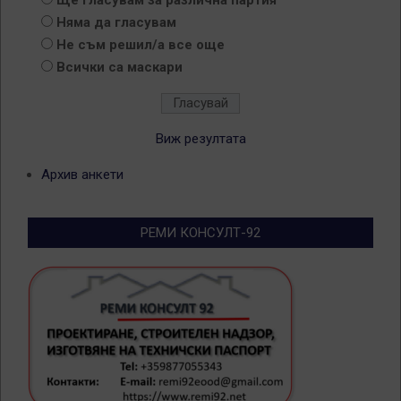
Ще гласувам за различна партия
Няма да гласувам
Не съм решил/а все още
Всички са маскари
Виж резултата
Архив анкети
РЕМИ КОНСУЛТ-92