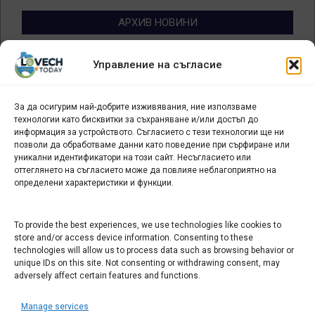
АРХИВ НОВИНИ
Архив
Управление на съгласие
новини
За да осигурим най-добрите изживявания, ние използваме
БИЗНЕС
технологии като бисквитки за съхраняване и/или достъп до
информация за устройството. Съгласието с тези технологии ще ни
Арт галерия "Мостове" – магазин за изкуство
позволи да обработваме данни като поведение при сърфиране или
уникални идентификатори на този сайт. Несъгласието или
СЕВЕРОЗАПАДА ИНФОРМАЦИОНЕН БИЗНЕС
оттеглянето на съгласието може да повлияе неблагоприятно на
ТУРИСТИЧЕСКИ КЛЪСТЕР
определени характеристики и функции.
ИНСТИТУЦИИ В ЛОВЕЧ
To provide the best experiences, we use technologies like cookies to
store and/or access device information. Consenting to these
technologies will allow us to process data such as browsing behavior or
Административен съд Ловеч
unique IDs on this site. Not consenting or withdrawing consent, may
Областна администрация Ловеч
adversely affect certain features and functions.
Община Ловеч
Manage services
ОДМВР Ловеч