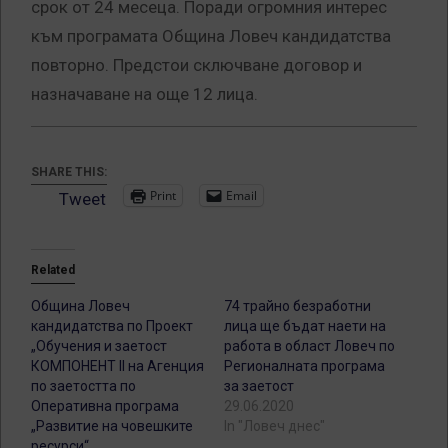
срок от 24 месеца. Поради огромния интерес
към програмата Община Ловеч кандидатства
повторно. Предстои сключване договор и
назначаване на още 12 лица.
SHARE THIS:
Print
Email
Tweet
Related
Община Ловеч
74 трайно безработни
кандидатства по Проект
лица ще бъдат наети на
„Обучения и заетост
работа в област Ловеч по
КОМПОНЕНТ II на Агенция
Регионалната програма
по заетостта по
за заетост
Оперативна програма
29.06.2020
„Развитие на човешките
In "Ловеч днес"
ресурси“