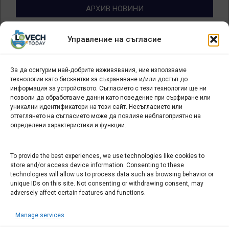
АРХИВ НОВИНИ
Архив
Управление на съгласие
новини
За да осигурим най-добрите изживявания, ние използваме
БИЗНЕС
технологии като бисквитки за съхраняване и/или достъп до
информация за устройството. Съгласието с тези технологии ще ни
Арт галерия "Мостове" – магазин за изкуство
позволи да обработваме данни като поведение при сърфиране или
уникални идентификатори на този сайт. Несъгласието или
СЕВЕРОЗАПАДА ИНФОРМАЦИОНЕН БИЗНЕС
оттеглянето на съгласието може да повлияе неблагоприятно на
ТУРИСТИЧЕСКИ КЛЪСТЕР
определени характеристики и функции.
ИНСТИТУЦИИ В ЛОВЕЧ
To provide the best experiences, we use technologies like cookies to
store and/or access device information. Consenting to these
technologies will allow us to process data such as browsing behavior or
Административен съд Ловеч
unique IDs on this site. Not consenting or withdrawing consent, may
Областна администрация Ловеч
adversely affect certain features and functions.
Община Ловеч
Manage services
ОДМВР Ловеч