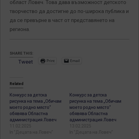
област Ловеч. Това дава възможност детското
творчество да достигне до по-широка публика и
да се превърне в част от представянето на
региона.
SHARE THIS:
Print
Email
Tweet
Related
Конкурс за детска
Конкурс за детска
рисунка на тема „Обичам
рисунка на тема „Обичам
моето родно място“
моето родно място“
обявява Областна
обявява Областна
администрация Ловеч
администрация Ловеч
11.02.2025
13.02.2025
In "Децата на Ловеч"
In "Децата на Ловеч"