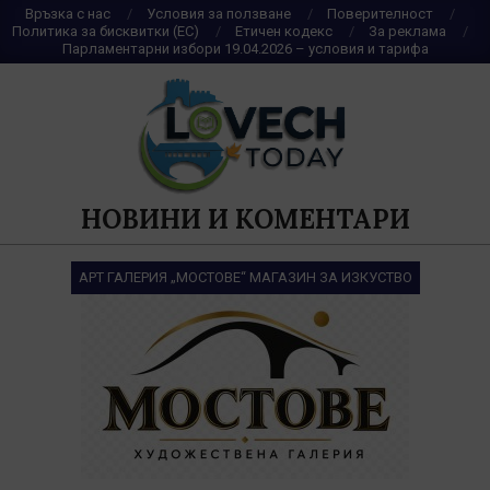
Skip
Връзка с нас
Условия за ползване
Поверителност
Политика за бисквитки (ЕС)
Етичен кодекс
За реклама
to
Парламентарни избори 19.04.2026 – условия и тарифа
content
НОВИНИ И КОМЕНТАРИ
АРТ ГАЛЕРИЯ „МОСТОВЕ“ МАГАЗИН ЗА ИЗКУСТВО