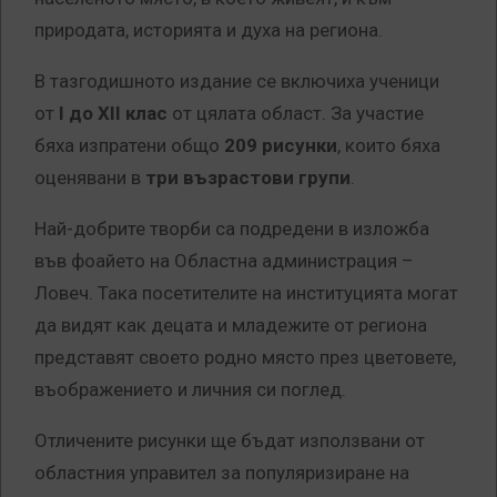
природата, историята и духа на региона.
В тазгодишното издание се включиха ученици
от
I до XII клас
от цялата област. За участие
бяха изпратени общо
209 рисунки
, които бяха
оценявани в
три възрастови групи
.
Най-добрите творби са подредени в изложба
във фоайето на Областна администрация –
Ловеч. Така посетителите на институцията могат
да видят как децата и младежите от региона
представят своето родно място през цветовете,
въображението и личния си поглед.
Отличените рисунки ще бъдат използвани от
областния управител за популяризиране на