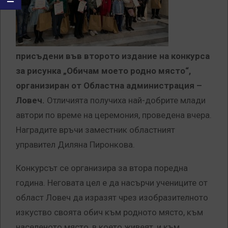
присъдени във второто издание на конкурса
за рисунка „Обичам моето родно място“,
организиран от Областна администрация –
Ловеч.
Отличията получиха най-добрите млади
автори по време на церемония, проведена вчера.
Наградите връчи заместник областният
управител Диляна Пиронкова.
Конкурсът се организира за втора поредна
година. Неговата цел е да насърчи учениците от
област Ловеч да изразят чрез изобразителното
изкуство своята обич към родното място, към
населеното място, в което живеят, и към