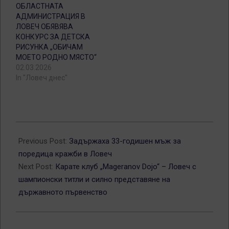
ОБЛАСТНАТА
АДМИНИСТРАЦИЯ В
ЛОВЕЧ ОБЯВЯВА
КОНКУРС ЗА ДЕТСКА
РИСУНКА „ОБИЧАМ
МОЕТО РОДНО МЯСТО“
02.03.2026
In "Ловеч днес"
2026-
05-
Previous Post:
Задържаха 33-годишен мъж за
13
поредица кражби в Ловеч
Next Post:
Карате клуб „Mageranov Dojo“ – Ловеч с
шампионски титли и силно представяне на
държавното първенство