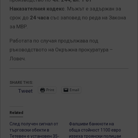
Наказателния кодекс
. Мъжът е задържан за
срок до
24 часа
със заповед по реда на Закона
за МВР.
Работата по случая продължава под
ръководството на Окръжна прокуратура –
Ловеч.
SHARE THIS:
Print
Email
Tweet
Related
След получен сигнал от
Фалшиви банкноти на
търговски обекти в
обща стойност 1100 евро
Тетевен е установен 35-
иззеха троянски полицаи