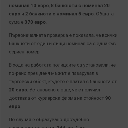
номинал 10 евро
,
8 банкноти с номинал 20
евро
и
2 банкноти с номинал 5 евро
. Общата
сума е
370 евро
.
Първоначалната проверка е показала, че всички
банкноти от един и същи номинал са с еднакъв
сериен номер.
В хода на работата полицаите са установили, че
по-рано през деня мъжът е пазарувал в
търговски обект, където е платил с банкнота от
20 евро
. Установено е още, че е получил
доставка от куриерска фирма на стойност
90
евро
.
По случая е образувано досъдебно
производство по
чл. 244, ал. 1 от