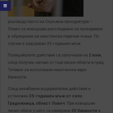
ръководството на Окръжна прокуратура –
Ловеч се извършва разследване за прокарване
в обращение на неистински парични знаци. По
случая е задържан 35-годишен мъж.
Полицейските действия са започнали на
2 юни
,
след получен сигнал от търговски обекти в град
Тетевен за използвани неистински евро
банкноти.
След незабавни издирвателни действия е
установен
35-годишен мъж от село
Градежница, област Ловеч
. При извършен
личен обиск у него са намерени
20 банкноти с