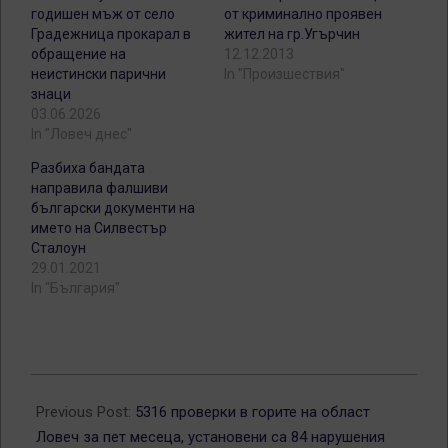
годишен мъж от село
от криминално проявен
Градежница прокарал в
жител на гр.Угърчин
обращение на
12.12.2013
неистински парични
In "Произшествия"
знаци
03.06.2026
In "Ловеч днес"
Разбиха бандата
направила фалшиви
български документи на
името на Силвестър
Сталоун
29.01.2021
In "България"
2026-
06-
Previous Post:
5316 проверки в горите на област
03
Ловеч за пет месеца, установени са 84 нарушения