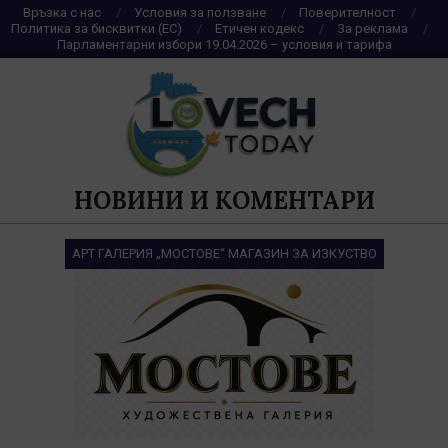
Skip
Връзка с нас
Условия за ползване
Поверителност
Политика за бисквитки (ЕС)
Етичен кодекс
За реклама
to
Парламентарни избори 19.04.2026 – условия и тарифа
content
НОВИНИ И КОМЕНТАРИ
АРТ ГАЛЕРИЯ „МОСТОВЕ“ МАГАЗИН ЗА ИЗКУСТВО