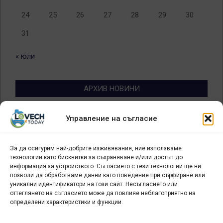
24
25
26
27
28
29
30
31
« юли
АРХИВ НОВИНИ
Архив
Управление на съгласие
новини
За да осигурим най-добрите изживявания, ние използваме
БИЗНЕС
технологии като бисквитки за съхраняване и/или достъп до
информация за устройството. Съгласието с тези технологии ще ни
Арт галерия "Мостове" – магазин за изкуство
позволи да обработваме данни като поведение при сърфиране или
уникални идентификатори на този сайт. Несъгласието или
СЕВЕРОЗАПАДА ИНФОРМАЦИОНЕН БИЗНЕС
оттеглянето на съгласието може да повлияе неблагоприятно на
ТУРИСТИЧЕСКИ КЛЪСТЕР
определени характеристики и функции.