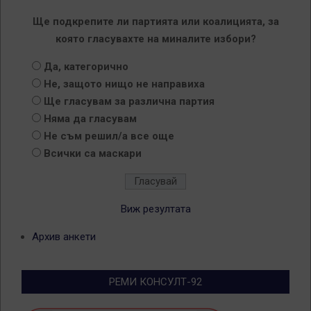
Ще подкрепите ли партията или коалицията, за
която гласувахте на миналите избори?
Да, категорично
Не, защото нищо не направиха
Ще гласувам за различна партия
Няма да гласувам
Не съм решил/а все още
Всички са маскари
Виж резултата
Архив анкети
РЕМИ КОНСУЛТ-92