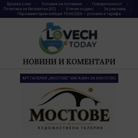
Skip
Връзка с нас
Условия за ползване
Поверителност
Политика за бисквитки (ЕС)
Етичен кодекс
За реклама
to
Парламентарни избори 19.04.2026 – условия и тарифа
content
НОВИНИ И КОМЕНТАРИ
АРТ ГАЛЕРИЯ „МОСТОВЕ“ МАГАЗИН ЗА ИЗКУСТВО