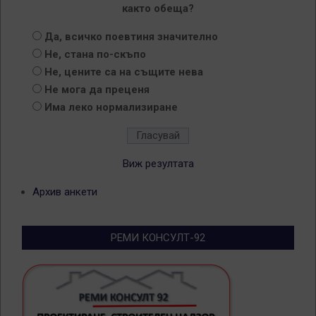
както обеща?
Да, всичко поевтиня значително
Не, стана по-скъпо
Не, цените са на същите нева
Не мога да преценя
Има леко нормализиране
Виж резултата
Архив анкети
РЕМИ КОНСУЛТ-92