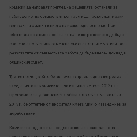
комисии да направят преглед на решенията, останали за
наблюдение, да осъществят контрол и да предложат мерки
във връзка с изпълнението на всяко едно решение.
При
обективна невъзможност за изпълнение решението да бъде
свалено от отчет или отменено със съответните мотиви. За
резултатите от съвместната работа да бъде внесен доклад в
общинския съвет.
Третият отчет, който бе включен в проектодневния ред за
заседанията на комисиите – за изпълнение през 2012 г. на
Програмата за управление на община Ловеч за мандата 2011-
2015 г., бе оттеглен от вносителя кмета Минчо Казанджиев за
доработване.
Комисиите подкрепиха предложенията за разваляне на
приватизационните договори за два обекта в Баховица и