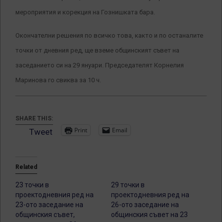
мероприятия и корекция на Гознишката бара.
Окончателни решения по всичко това, както и по останалите
точки от дневния ред, ще вземе общинският съвет на
заседанието си на 29 януари. Председателят Корнелия
Маринова го свиква за 10 ч.
SHARE THIS:
Print
Email
Tweet
Related
23 точки в
29 точки в
проектодневния ред на
проектодневния ред на
23-ото заседание на
26-ото заседание на
общинския съвет,
общинския съвет на 23