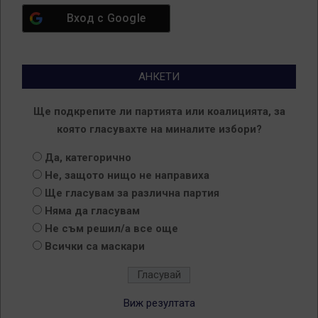
Вход с
Google
АНКЕТИ
Ще подкрепите ли партията или коалицията, за
която гласувахте на миналите избори?
Да, категорично
Не, защото нищо не направиха
Ще гласувам за различна партия
Няма да гласувам
Не съм решил/а все още
Всички са маскари
Виж резултата