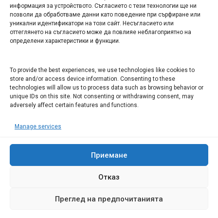
информация за устройството. Съгласието с тези технологии ще ни
Арт галерия "Мостове" – магазин за изкуство
позволи да обработваме данни като поведение при сърфиране или
уникални идентификатори на този сайт. Несъгласието или
СЕВЕРОЗАПАДА ИНФОРМАЦИОНЕН БИЗНЕС
оттеглянето на съгласието може да повлияе неблагоприятно на
ТУРИСТИЧЕСКИ КЛЪСТЕР
определени характеристики и функции.
ИНСТИТУЦИИ В ЛОВЕЧ
To provide the best experiences, we use technologies like cookies to
store and/or access device information. Consenting to these
technologies will allow us to process data such as browsing behavior or
Административен съд Ловеч
unique IDs on this site. Not consenting or withdrawing consent, may
Областна администрация Ловеч
adversely affect certain features and functions.
Община Ловеч
Manage services
ОДМВР Ловеч
Окръжен съд Ловеч
Районен съд Ловеч
Приемане
Отказ
Преглед на предпочитанията
© 2008 Ловеч днес - новини и коментари Сайтът е собственост на