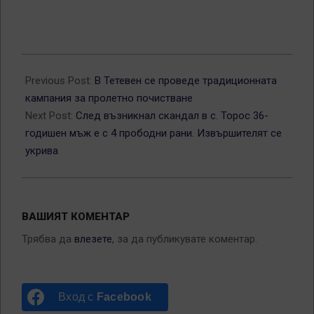
2025-
04-
Previous Post:
В Тетевен се проведе традиционната
26
кампания за пролетно почистване
Next Post:
След възникнал скандал в с. Торос 36-
годишен мъж е с 4 прободни рани. Извършителят се
укрива
ВАШИЯТ КОМЕНТАР
Трябва да
влезете
, за да публикувате коментар.
Вход с
Facebook