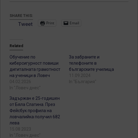
SHARE THIS:
Print
Email
Tweet
Related
Обучение по
За забраните и
киберсигурност повиши
телефоните в
дигиталната грамотност
българските училища
на ученици в Ловеч
11.09.2024
04.02.2026
In "България"
In "Ловеч днес"
Задържан е 25-годишен
от Бяла Слатина. През
Фейсбук профила на
ловчалийка получил 682
лева
15.08.2023
In "Ловеч днес"