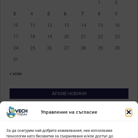
1
2
3
4
5
6
7
8
9
10
11
12
13
14
15
16
17
18
19
20
21
22
23
24
25
26
27
28
29
30
31
« юли
АРХИВ НОВИНИ
Архив
Управление на съгласие
новини
За да осигурим най-добрите изживявания, ние използваме
БИЗНЕС
технологии като бисквитки за съхраняване и/или достъп до