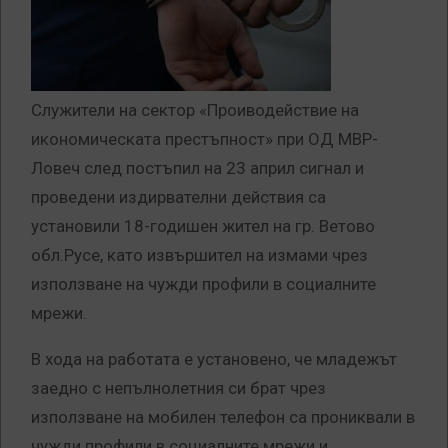
Служители на сектор «Проиводействие на
икономическата престъпност» при ОД МВР-
Ловеч след постъпил на 23 април сигнал и
проведени издирвателни действия са
установили 18-годишен жител на гр. Ветово
обл.Русе, като извършител на измами чрез
използване на чужди профили в социалните
мрежи.
В хода на работата е установено, че младежът
заедно с непълнолетния си брат чрез
използване на мобилен телефон са прониквали в
чужди профили в социалните мрежи и