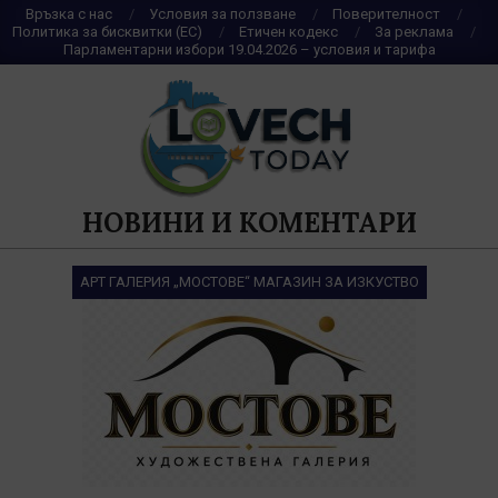
Skip
Връзка с нас
Условия за ползване
Поверителност
Политика за бисквитки (ЕС)
Етичен кодекс
За реклама
to
Парламентарни избори 19.04.2026 – условия и тарифа
content
НОВИНИ И КОМЕНТАРИ
АРТ ГАЛЕРИЯ „МОСТОВЕ“ МАГАЗИН ЗА ИЗКУСТВО