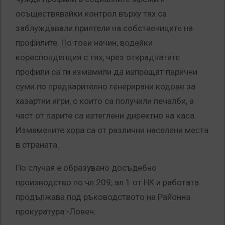
осъществявайки контрол върху тях са
заблуждавали приятели на собствениците на
профилите.
По този начин, водейки
кореспонденция с тях, чрез откраднатите
профили са ги измамили да изпращат парични
суми по предварително генерирани кодове за
хазартни игри, с които са получили печалби, а
част от парите са изтеглени директно на каса.
Измамените хора са от различни населени места
в страната.
По случая е образувано досъдебно
производство по чл.209, ал.1 от НК и работата
продължава под ръководството на Районна
прокуратура -Ловеч.