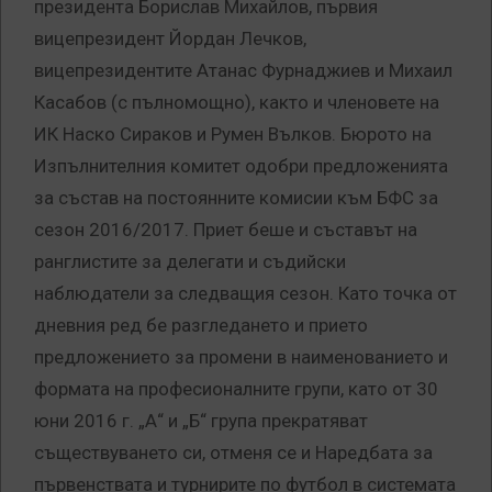
президента Борислав Михайлов, първия
вицепрезидент Йордан Лечков,
вицепрезидентите Атанас Фурнаджиев и Михаил
Касабов (с пълномощно), както и членовете на
ИК Наско Сираков и Румен Вълков. Бюрото на
Изпълнителния комитет одобри предложенията
за състав на постоянните комисии към БФС за
сезон 2016/2017. Приет беше и съставът на
ранглистите за делегати и съдийски
наблюдатели за следващия сезон. Като точка от
дневния ред бе разгледането и прието
предложението за промени в наименованието и
формата на професионалните групи, като от 30
юни 2016 г. „А“ и „Б“ група прекратяват
съществуването си, отменя се и Наредбата за
първенствата и турнирите по футбол в системата