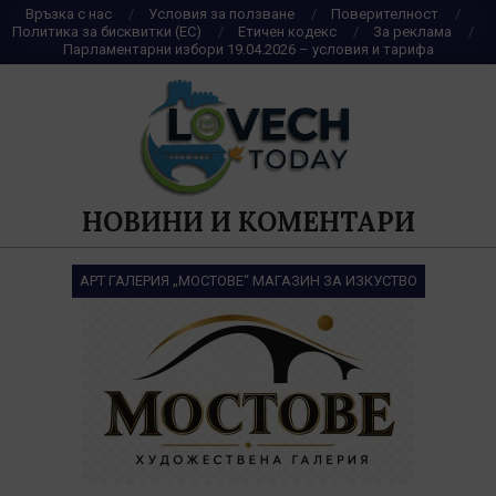
Skip
Връзка с нас
Условия за ползване
Поверителност
Политика за бисквитки (ЕС)
Етичен кодекс
За реклама
to
Парламентарни избори 19.04.2026 – условия и тарифа
content
НОВИНИ И КОМЕНТАРИ
АРТ ГАЛЕРИЯ „МОСТОВЕ“ МАГАЗИН ЗА ИЗКУСТВО