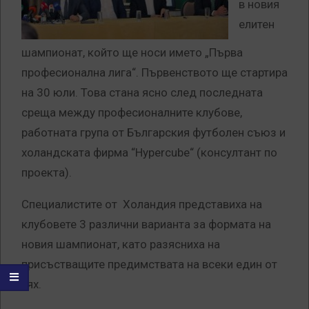
в новия
елитен
шампионат, който ще носи името „Първа
професионална лига“. Първенството ще стартира
на 30 юли. Това стана ясно след последната
среща между професионалните клубове,
работната група от Българския футболен съюз и
холандската фирма “Hypercube“ (консултант по
проекта).
Специалистите от Холандия представиха на
клубовете 3 различни варианта за формата на
новия шампионат, като разясниха на
присъстващите предимствата на всеки един от
тях.