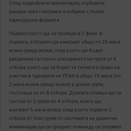
След подробната презентация, клубовете
решиха чрез гласуване и избраха с пълно
единодушие формата.
Първенството ще се проведе в 2 фази. В
първата, отборите ще изиграят общо по 26 мача
всеки срещу всеки, след което ще бъдат
разделени съгласно класирането на група от 6
отбора, които ще се борят за титлата и право на
участие в турнирите на УЕФА в общо 10 мача (по
2 мача всеки срещу всеки) и долна група,
състояща се от 8 отбора. Долнага осмица ще се
състои от 2 групи по 4 отбора, които ще
изиграят 6 мача всяка, след което първите 2
отбора от тези групи по системата на директни
елиминации ще се срещнат помежду си (първият