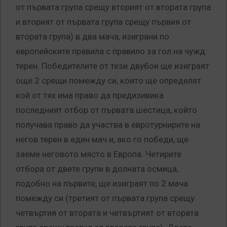
от първата група срещу вторият от втората група
и вторият от първата група срещу първия от
втората група) в два мача, изиграни по
европейските правила с правило за гол на чужд
терен. Победителите от тези двубои ще изиграят
още 2 срещи помежду си, които ще определят
кой от тях има право да предизивика
последният отбор от първата шестица, който
получава право да участва в евротурнирите на
негов терен в един мач и, ако го победи, ще
заеме неговото място в Европа. Четирите
отбора от двете групи в долната осмица,
подобно на първите, ще изиграят по 2 мача
помежду си (третият от първата група срещу
четвъртия от втората и четвъртият от втората