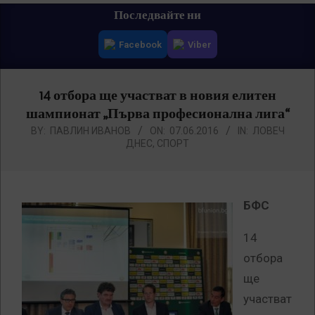
Primary
Последвайте ни
Navigation
Facebook
Viber
Menu
14 отбора ще участват в новия елитен
шампионат „Първа професионална лига“
BY:
ПАВЛИН ИВАНОВ
ON:
07.06.2016
IN:
ЛОВЕЧ
ДНЕС
,
СПОРТ
БФС
14
отбора
ще
участват