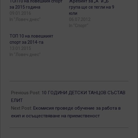
ТОП10 на ловешкия спорт
Жребият за „А“ и „Б“
за 2015 година
група ще се тегли на 9
09.01.2016
юли
In "Ловеч днес"
06.07.2012
In "Спорт"
ТОП 10 на ловешкият
спорт за 2014-та
13.01.2015
In "Ловеч днес"
2016-
06-
Previous Post:
10 ГОДИНИ ДЕТСКИ ТАНЦОВ СЪСТАВ
07
ЕЛИТ
Next Post:
Екомисия проведе обучение за работа в
екип и осъществяване на приемственост