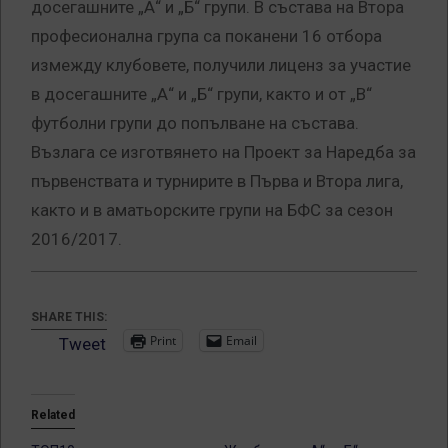
досегашните „А“ и „Б“ групи. В състава на Втора
професионална група са поканени 16 отбора
измежду клубовете, получили лиценз за участие
в досегашните „А“ и „Б“ групи, както и от „В“
футболни групи до попълване на състава.
Възлага се изготвянето на Проект за Наредба за
първенствата и турнирите в Първа и Втора лига,
както и в аматьорските групи на БФС за сезон
2016/2017.
SHARE THIS:
Print
Email
Tweet
Related