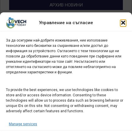
АРХИВ НОВИНИ
Архив
Управление на съгласие
новини
За да осигурим най-добрите изживявания, ние използваме
БИЗНЕС
технологии като бисквитки за съхраняване и/или достъп до
информация за устройството. Съгласието с тези технологии ще ни
Арт галерия "Мостове" – магазин за изкуство
позволи да обработваме данни като поведение при сърфиране или
уникални идентификатори на този сайт. Несъгласието или
СЕВЕРОЗАПАДА ИНФОРМАЦИОНЕН БИЗНЕС
оттеглянето на съгласието може да повлияе неблагоприятно на
ТУРИСТИЧЕСКИ КЛЪСТЕР
определени характеристики и функции.
ИНСТИТУЦИИ В ЛОВЕЧ
To provide the best experiences, we use technologies like cookies to
store and/or access device information. Consenting to these
technologies will allow us to process data such as browsing behavior or
Административен съд Ловеч
unique IDs on this site. Not consenting or withdrawing consent, may
Областна администрация Ловеч
adversely affect certain features and functions.
Община Ловеч
Manage services
ОДМВР Ловеч