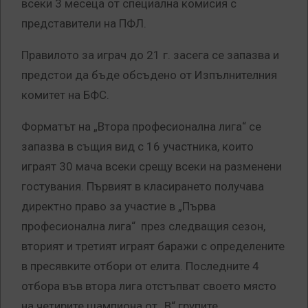
всеки 3 месеца от специална комисия с
представители на ПФЛ.
Правилото за играч до 21 г. засега се запазва и
предстои да бъде обсъдено от Изпълнителния
комитет на БФС.
Форматът на „Втора професионална лига“ се
запазва в същия вид с 16 участника, които
играят 30 мача всеки срещу всеки на разменени
гостувания. Първият в класирането получава
директно право за участие в „Първа
професионална лига“ през следващия сезон,
вторият и третият играят баражи с определените
в пресявките отбори от елита. Последните 4
отбора във втора лига отстъпват своето място
на четирите шампиона от „В“ групите.