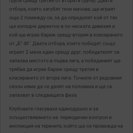
група срещу третия от втората група). Двата
отбора, които загубят тези мачове, ще играят
още 2 помежду си, за да определят кой от тях
ще изпадне директно в по-ниската дивизия и
кой ще играе бараж срещу втория в класирането
от „Б“ ФГ. Двата отбора, които победят също
играят 2 мача един срещу друг, победителят си
запазва мястото в първа лига, а победеният ще
трябва да играе бараж срещу третия в
класирането от втора лига. Точките от редовния
сезон няма да се делят на половина и ще се
запазват в следващата фаза.
Клубовете гласуваха единодушно и за
осъществяването на периодичен контрол и
инспекция на терените, който ще се провежда на