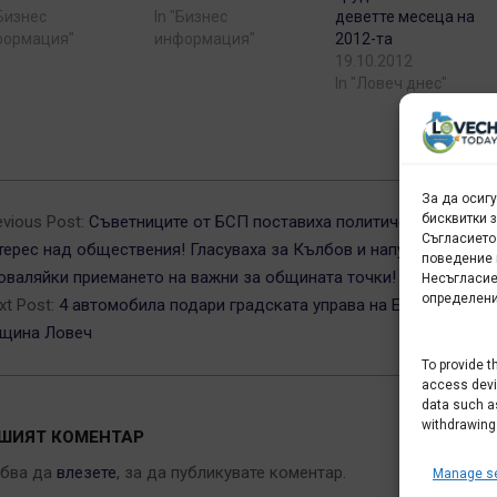
"Бизнес
In "Бизнес
деветте месеца на
формация"
информация"
2012-та
19.10.2012
In "Ловеч днес"
3-
За да осиг
бисквитки 
evious Post:
Съветниците от БСП поставиха политическият си
Съгласието
терес над обществения! Гласуваха за Кълбов и напуснаха,
поведение 
оваляйки приемането на важни за общината точки!
Несъгласие
определени
xt Post:
4 автомобила подари градската управа на Ерфурт на
щина Ловеч
To provide t
access devic
data such as
withdrawing
ШИЯТ КОМЕНТАР
ябва да
влезете
, за да публикувате коментар.
Manage se