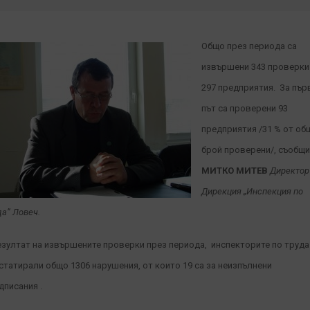
Общо през периода са
извършени 343 проверки
297 предприятия. За пър
път са проверени 93
предприятия /31 % от об
брой проверени/, съобщи
M
ИТКО МИТЕВ
Директор
Дирекция „Инспекция по
да” Ловеч.
езултат на извършените проверки през периода, инспекторите по труда
статирали общо 1306 нарушения, от които 19 са за неизпълнени
дписания .