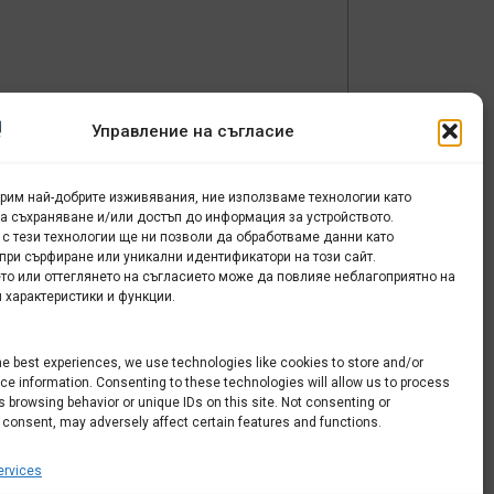
Управление на съгласие
урим най-добрите изживявания, ние използваме технологии като
за съхраняване и/или достъп до информация за устройството.
 с тези технологии ще ни позволи да обработваме данни като
при сърфиране или уникални идентификатори на този сайт.
то или оттеглянето на съгласието може да повлияе неблагоприятно на
 характеристики и функции.
he best experiences, we use technologies like cookies to store and/or
e information. Consenting to these technologies will allow us to process
 browsing behavior or unique IDs on this site. Not consenting or
 consent, may adversely affect certain features and functions.
rvices