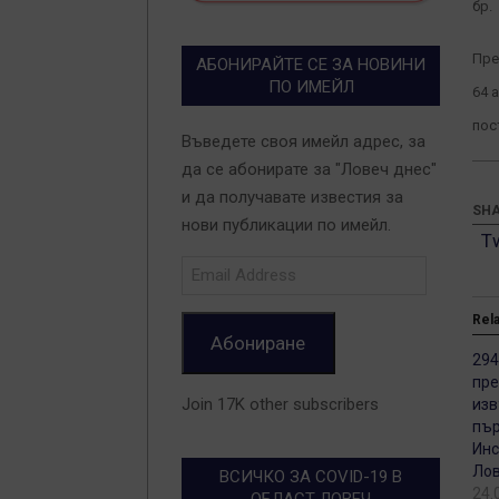
бр.
Пре
АБОНИРАЙТЕ СЕ ЗА НОВИНИ
ПО ИМЕЙЛ
64 
пос
Въведете своя имейл адрес, за
да се абонирате за "Ловеч днес"
и да получавате известия за
SHA
нови публикации по имейл.
T
Email
Address
Rel
Абониране
294
пре
Join 17K other subscribers
изв
пър
Инс
Ло
ВСИЧКО ЗА COVID-19 В
24.
ОБЛАСТ ЛОВЕЧ