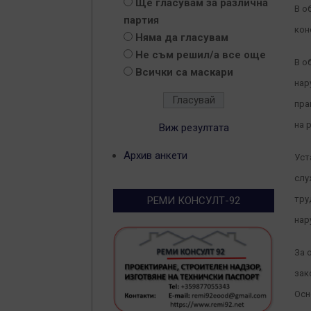
Ще гласувам за различна
В о
партия
кон
Няма да гласувам
Не съм решил/а все още
В о
Всички са маскари
нар
пра
на 
Виж резултата
Архив анкети
Уст
слу
тру
РЕМИ КОНСУЛТ-92
нар
За 
зак
Осн