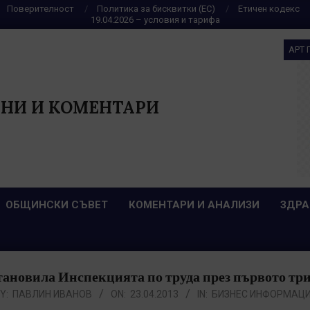
Поверителност
Политика за бисквитки (ЕС)
Етичен кодекс
19.04.2026 – условия и тарифа
АРТ 
НИ И КОМЕНТАРИ
ОБЩИНСКИ СЪВЕТ
КОМЕНТАРИ И АНАЛИЗИ
ЗДРА
тановила Инспекцията по труда през първото тр
Y:
ПАВЛИН ИВАНОВ
ON:
23.04.2013
IN:
БИЗНЕС ИНФОРМАЦ