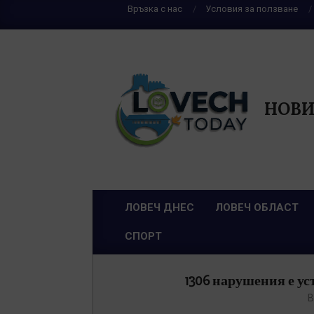
Skip
Връзка с нас
Условия за ползване
to
content
НОВИ
ЛОВЕЧ ДНЕС
ЛОВЕЧ ОБЛАСТ
Primary
СПОРТ
Navigation
Menu
1306 нарушения е ус
B