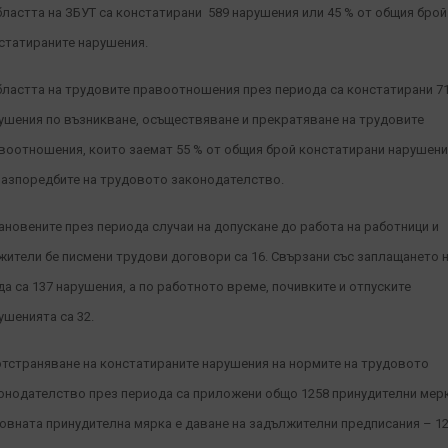
бластта на ЗБУТ са констатирани 589 нарушения или 45 % от общия брой
статираните нарушения.
бластта на трудовите правоотношения през периода са констатирани 7
ушения по възникване, осъществяване и прекратяване на трудовите
воотношения, които заемат 55 % от общия брой констатирани нарушен
разпоредбите на трудовото законодателство.
ановените през периода случаи на допускане до работа на работници и
жители бе писмени трудови договори са 16. Свързани със заплащането 
да са 137 нарушения, а по работното време, почивките и отпуските
ушенията са 32.
отстраняване на констатираните нарушения на нормите на трудовото
онодателство през периода са приложени общо 1258 принудителни мерк
овната принудителна мярка е даване на задължителни предписания – 1