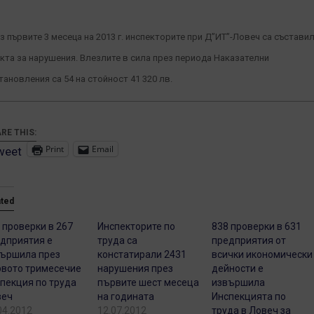
з първите 3 месеца на 2013 г. инспекторите при Д”ИТ”-Ловеч са състави
акта за нарушения. Влезлите в сила през периода Наказателни
тановления са 54 на стойност 41 320 лв.
RE THIS:
Print
Email
weet
ated
 проверки в 267
Инспекторите по
838 проверки в 631
дприятия е
труда са
предприятия от
ършила през
констатирали 2431
всички икономически
вото тримесечие
нарушения през
дейности е
пекция по труда
първите шест месеца
извършила
веч
на годината
Инспекцията по
04.2012
12.07.2012
труда в Ловеч за