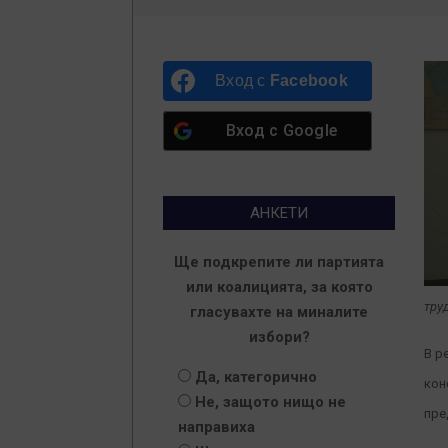
Вход с
Facebook
Вход с
Google
АНКЕТИ
Ще подкрепите ли партията
или коалицията, за която
тру
гласувахте на миналите
избори?
В р
Да, категорично
кон
Не, защото нищо не
пре
направиха