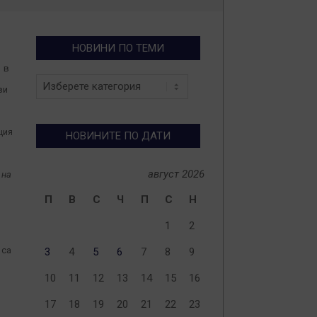
НОВИНИ ПО ТЕМИ
 в
Новини
ви
по
теми
щия
НОВИНИТЕ ПО ДАТИ
август 2026
 на
П
В
С
Ч
П
С
Н
1
2
 са
3
4
5
6
7
8
9
10
11
12
13
14
15
16
17
18
19
20
21
22
23