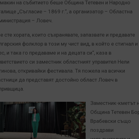
макин на събитието беше Община Тетевен и Народно
талище „Съгласие – 1869 г.“, а организатор – Областна
министрация – Ловеч.
ие сте хората, които съхранявате, запазвате и предавате
лгарския фолклор в този му чист вид, в който е стигнал и
с, и така го предаваме и на децата си“, каза в
иветствието си заместник областният управител Нели
тинова, откривайки фестивала. Тя пожела на всички
астници да представят достойно област Ловеч в
привщица.
Заместник-кметът 
Община Тетевен Бо
Врабевски също
поздрави