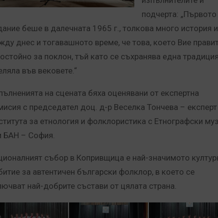
изпълнителите и
подчерта: „Първото
дание беше в далечната 1965 г., толкова много история 
жду днес и тогавашното време, че това, което Вие правит
достойно за поклон, тъй като се съхранява една традиция
еляла във вековете.“
пълненията на сцената бяха оценявани от експертна
мисия с председател доц. д-р Веселка Тончева – експерт
ститута за етнология и фолклористика с Етнографски му
и БАН – София.
ционалният събор в Копривщица е най-значимото култур
битие за автентичен български фолклор, в което се
лючват най-добрите състави от цялата страна.