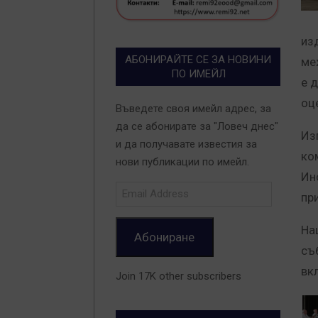
из
АБОНИРАЙТЕ СЕ ЗА НОВИНИ
ме
ПО ИМЕЙЛ
е 
оц
Въведете своя имейл адрес, за
да се абонирате за "Ловеч днес"
Из
и да получавате известия за
ко
нови публикации по имейл.
Ин
Email
пр
Address
На
Абониране
съ
вк
Join 17K other subscribers