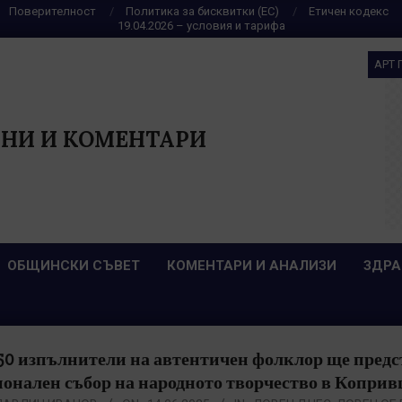
Поверителност
Политика за бисквитки (ЕС)
Етичен кодекс
19.04.2026 – условия и тарифа
АРТ 
НИ И КОМЕНТАРИ
ОБЩИНСКИ СЪВЕТ
КОМЕНТАРИ И АНАЛИЗИ
ЗДРА
50 изпълнители на автентичен фолклор ще предст
онален събор на народното творчество в Копри