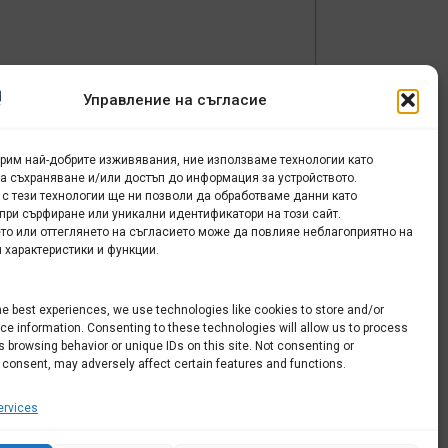
Управление на съгласие
урим най-добрите изживявания, ние използваме технологии като
за съхраняване и/или достъп до информация за устройството.
 с тези технологии ще ни позволи да обработваме данни като
в
при сърфиране или уникални идентификатори на този сайт.
о
то или оттеглянето на съгласието може да повлияе неблагоприятно на
 характеристики и функции.
he best experiences, we use technologies like cookies to store and/or
e information. Consenting to these technologies will allow us to process
 browsing behavior or unique IDs on this site. Not consenting or
 consent, may adversely affect certain features and functions.
rvices