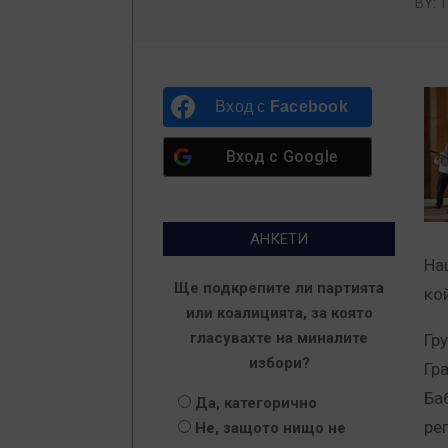
BY:
Вход с
Facebook
Вход с
Google
АНКЕТИ
На
Ще подкрепите ли партията
ко
или коалицията, за която
гласувахте на миналите
Гру
избори?
Гра
Баб
Да, категорично
ре
Не, защото нищо не