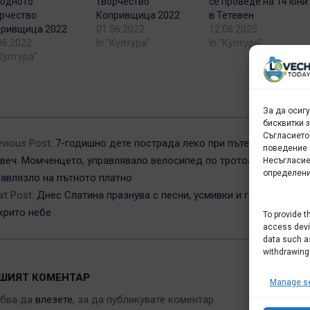
одното
творчество
се проведе на 14 юни
рчество
Копривщица 2022
в Тетевен
привщица 2022
01.06.2022
12.06.2025
06.2022
In "Култура"
In "Култура"
"Култура"
За да осиг
бисквитки 
5-
Съгласието
evious Post:
7-годишно дете пострада леко при пътен инцидент 
поведение 
веч. Момченцето, управлявало велосипед по тротоара, внезапн
Несъгласие
определени
навлязло на пътното платно
xt Post:
Днес Слатина празнува с песни, усмивки и гости под
крито небе
To provide t
access devic
data such as
withdrawing
ШИЯТ КОМЕНТАР
Manage se
ябва да
влезете
, за да публикувате коментар.