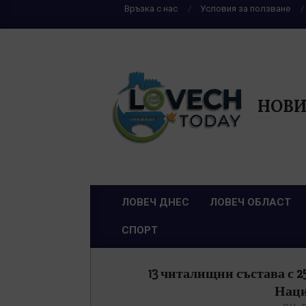
Skip
Връзка с нас
Условия за ползване
to
content
НОВИ
ЛОВЕЧ ДНЕС
ЛОВЕЧ ОБЛАСТ
Primary
СПОРТ
Navigation
Menu
13 читалищни състава с 2
Наци