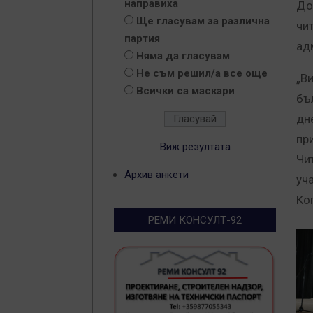
направиха
До
Ще гласувам за различна
чи
партия
ад
Няма да гласувам
Не съм решил/а все още
„В
Всички са маскари
бъ
дне
пр
Виж резултата
Чи
Архив анкети
уч
Ко
РЕМИ КОНСУЛТ-92