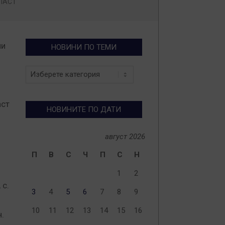
ЛАСТ
ли
НОВИНИ ПО ТЕМИ
Новини
по
теми
аст
НОВИНИТЕ ПО ДАТИ
август 2026
П
В
С
Ч
П
С
Н
1
2
 с.
3
4
5
6
7
8
9
10
11
12
13
14
15
16
.