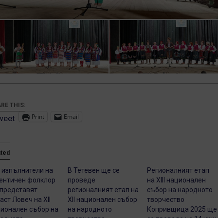
RE THIS:
Print
Email
weet
ated
 изпълнители на
В Тетевен ще се
Регионалният етап
ентичен фолклор
проведе
на XIII национален
представят
регионалният етап на
събор на народното
аст Ловеч на XII
XII национален събор
творчество
ионален събор на
на народното
Копривщица 2025 ще