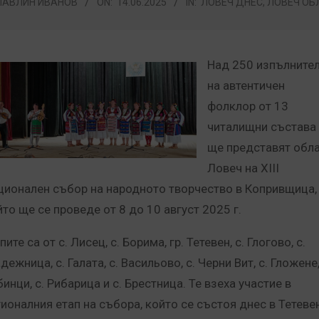
ПАВЛИН ИВАНОВ
ON:
14.06.2025
IN:
ЛОВЕЧ ДНЕС
,
ЛОВЕЧ ОБ
Над 250 изпълните
на автентичен
фолклор от 13
читалищни състава
ще представят обл
Ловеч на XIII
ционален събор на народното творчество в Копривщица,
йто ще се проведе от 8 до 10 август 2025 г.
пите са от с. Лисец, с. Борима, гр. Тетевен, с. Глогово, с.
дежница, с. Галата, с. Васильово, с. Черни Вит, с. Гложене,
инци, с. Рибарица и с. Брестница. Те взеха участие в
гионалния етап на събора, който се състоя днес в Тетевен