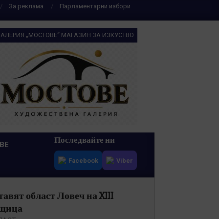
За реклама
Парламентарни избори
ГАЛЕРИЯ „МОСТОВЕ“ МАГАЗИН ЗА ИЗКУСТВО
Последвайте ни
ВЕ
Facebook
Viber
авят област Ловеч на XIII
вщица