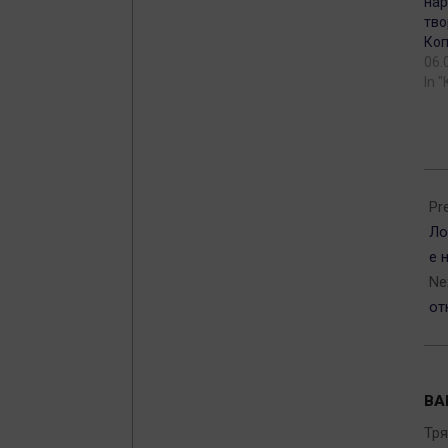
нар
тво
Ко
06.
In 
202
06-
Pr
14
Ло
е 
Ne
от
ВА
Тр