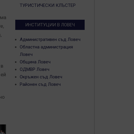
ТУРИСТИЧЕСКИ КЛЪСТЕР
има
ИНСТИТУЦИИ В ЛОВЕЧ
е,
,
Административен съд Ловеч
Областна администрация
Ловеч
Община Ловеч
 в
ОДМВР Ловеч
зей
Окръжен съд Ловеч
Районен съд Ловеч
но