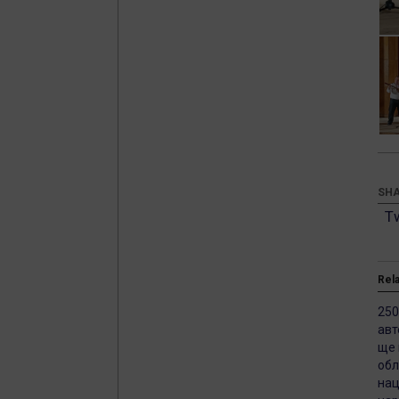
SHA
T
Rel
250
авт
ще 
обл
нац