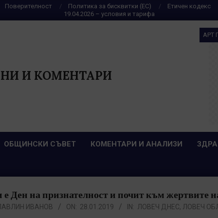
Поверителност
Политика за бисквитки (ЕС)
Етичен кодекс
19.04.2026 – условия и тарифа
АРТ 
НИ И КОМЕНТАРИ
ОБЩИНСКИ СЪВЕТ
КОМЕНТАРИ И АНАЛИЗИ
ЗДРА
и е Ден на признателност и почит към жертвите н
ПАВЛИН ИВАНОВ
ON:
28.01.2019
IN:
ЛОВЕЧ ДНЕС
,
ЛОВЕЧ ОБ