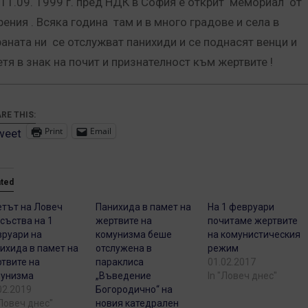
 11.09. 1999 г. пред НДК в София е открит мемориал от
рения . Всяка година там и в много градове и села в
раната ни се отслужват панихиди и се поднасят венци и
етя в знак на почит и признателност към жертвите !
RE THIS:
Print
Email
weet
ated
тът на Ловеч
Панихида в памет на
На 1 февруари
съства на 1
жертвите на
почитаме жертвите
руари на
комунизма беше
на комунистическия
ихида в памет на
отслужена в
режим
твите на
параклиса
01.02.2017
мунизма
„Въведение
In "Ловеч днес"
02.2019
Богородично“ на
"Ловеч днес"
новия катедрален