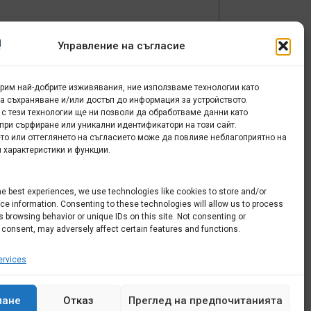
Управление на съгласие
урим най-добрите изживявания, ние използваме технологии като
за съхраняване и/или достъп до информация за устройството.
 с тези технологии ще ни позволи да обработваме данни като
при сърфиране или уникални идентификатори на този сайт.
мъж
то или оттеглянето на съгласието може да повлияе неблагоприятно на
 характеристики и функции.
he best experiences, we use technologies like cookies to store and/or
e information. Consenting to these technologies will allow us to process
 browsing behavior or unique IDs on this site. Not consenting or
 consent, may adversely affect certain features and functions.
rvices
мане
Отказ
Преглед на предпочитанията