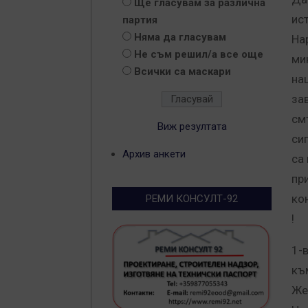
Ще гласувам за различна
ис
партия
Няма да гласувам
На
Не съм решил/а все още
ми
Всички са маскари
на
за
см
Виж резултата
сиг
Архив анкети
са
пр
ко
РЕМИ КОНСУЛТ-92
!
1-
къ
Же