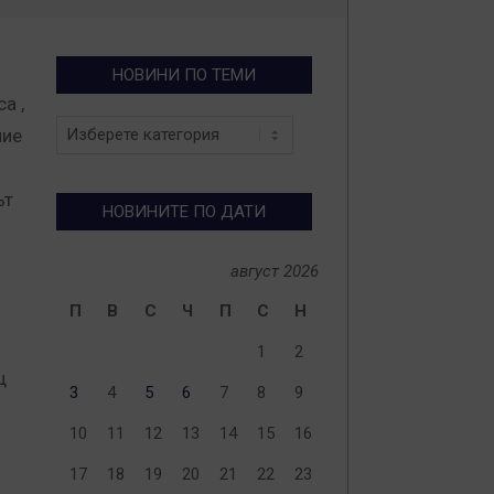
НОВИНИ ПО ТЕМИ
са ,
Новини
ние
по
теми
ът
НОВИНИТЕ ПО ДАТИ
август 2026
П
В
С
Ч
П
С
Н
1
2
щ
3
4
5
6
7
8
9
10
11
12
13
14
15
16
17
18
19
20
21
22
23