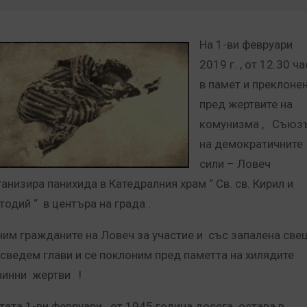
На 1-ви февруари
2019 г. , от 12.30 ча
в памет и преклоне
пред жертвите на
комунизма , Съюз
на демократичните
сили – Ловеч
ганизира панихида в Катедралния храм “ Св. св. Кирил и
тодий “ в центъра на града .
ним гражданите на Ловеч за участие и със запалена све
 сведем глави и се поклоним пред паметта на хилядите
винни жертви !
тата 1-ви февруари от 1945 година досега остава в