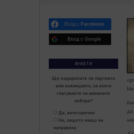
Вход с
Facebook
Вход с
Google
АНКЕТИ
Ще подкрепите ли партията
ор
или коалицията, за която
Ме
гласувахте на миналите
избори?
Ка
да
Да, категорично
не
Не, защото нищо не
направиха
Да