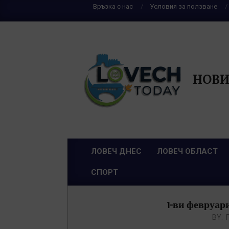
Skip
Връзка с нас
Условия за ползване
to
content
НОВИ
ЛОВЕЧ ДНЕС
ЛОВЕЧ ОБЛАСТ
Primary
СПОРТ
Navigation
Menu
1-ви февруар
BY: