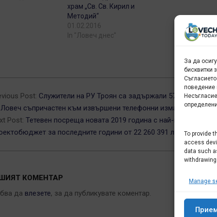
храм „Св. Св. Кирил и
Методий“
01.02.2016
In "Ловеч днес"
За да осиг
бисквитки 
Съгласието
9-
поведение 
evious Post:
Служители на РУ Троян са задържали 57-годишен 
Несъгласие
определени
 Ловеч съпричастен към извършени телефонни измами в града
xt Post:
Тетевен посреща новата 2019 година с най-голям общ
оектобюджет за последните години от 22 260 391 лв
To provide t
access devic
data such as
withdrawing
ШИЯТ КОМЕНТАР
Manage se
ябва да
влезете
, за да публикувате коментар.
Прие