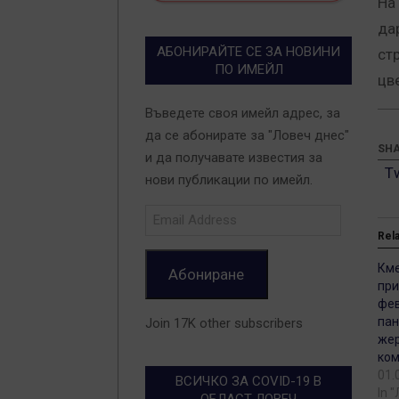
На
да
АБОНИРАЙТЕ СЕ ЗА НОВИНИ
ст
ПО ИМЕЙЛ
цв
Въведете своя имейл адрес, за
да се абонирате за "Ловеч днес"
SHA
и да получавате известия за
T
нови публикации по имейл.
Email
Address
Rel
Кме
Абониране
при
фев
пан
Join 17K other subscribers
жер
ко
01.
ВСИЧКО ЗА COVID-19 В
In 
ОБЛАСТ ЛОВЕЧ