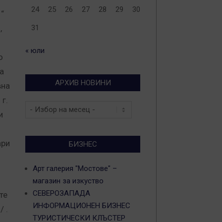
24
25
26
27
28
29
30
“
,
31
« юли
о
а
АРХИВ НОВИНИ
вна
г.
Архив
и
новини
ари
БИЗНЕС
Арт галерия "Мостове" –
магазин за изкуство
СЕВЕРОЗАПАДА
те
ИНФОРМАЦИОНЕН БИЗНЕС
 .
ТУРИСТИЧЕСКИ КЛЪСТЕР